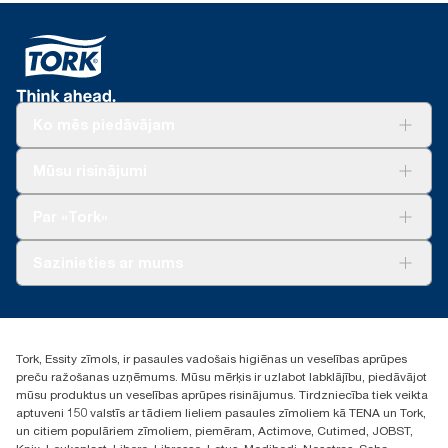
Ko mēs piedāvājam
Risinājumiem
Mūsu risinājumi
Ilgtspēja
Tork Clean Care
Tork Vision Uzkopšana
Par «Tork»
AD-a-Glance
Par mums
Sazinieties ar mums
Veiksmīgas pieredzes stāsti
torklv@essity.com
+371 29141799
+371 292 73368
Tork, Essity zīmols, ir pasaules vadošais higiēnas un veselības aprūpes
Atrast izplatītāju
preču ražošanas uzņēmums. Mūsu mērķis ir uzlabot labklājību, piedāvājot
Ulbrokas street 19A
mūsu produktus un veselības aprūpes risinājumus. Tirdzniecība tiek veikta
Riga, Latvija
aptuveni 150 valstīs ar tādiem lieliem pasaules zīmoliem kā TENA un Tork,
LV-1028
un citiem populāriem zīmoliem, piemēram, Actimove, Cutimed, JOBST,