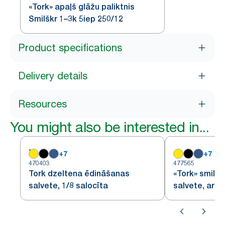
«Tork» apaļš glāžu paliktnis
Smilškr 1–3k 5iep 250/12
Product specifications
Delivery details
Resources
You might also be interested in...
+
7
+
7
470403
477565
Tork dzeltena ēdināšanas
«Tork» smilš
salvete, 1/8 salocīta
salvete, ar 1