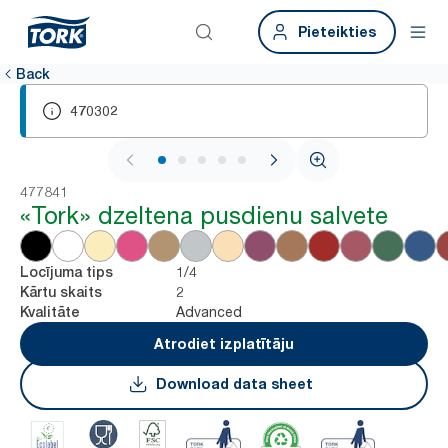
Pieteikties
Back
470302
1 / 6
477841
«Tork» dzeltena pusdienu salvete
1/4
Locījuma tips
2
Kārtu skaits
Advanced
Kvalitāte
Atrodiet izplatītāju
Download data sheet