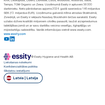
Knix, Leukoplast, Libero, Libresse, Lotus, Modibodi, Nosotras, Saba,
Tempo, TOM Organic un Zewa. Uzņēmumā Essity ir aptuveni 36 000
darbinieku. Neto pārdošanas apjoms 2024. gadā sasniedza 146 miljardus
SEK (13 miljardus EUR). Uzņēmuma galvenā mītne atrodas Stokholmā,
Zviedrijā, un Essity ir iekļauts Nasdaq Stockholm biržas sarakstā. Essity
uzlabo dzīves kvalitāti miljoniem cilvēku pasaulē, laužot aizspriedumus
labklājības jomā un ar savu darbību veicina veselīgu, ilgtspējīgu un
mijiedarbīgu sabiedrību. Vairāk informācijas vietnē www.essity.com.
www.essity.com
© Essity Hygiene and Health AB
Lietošanas noteikumi
Konfidencialitātes politika
Sīkdatņu iestatījumi
Latvia | Latvija