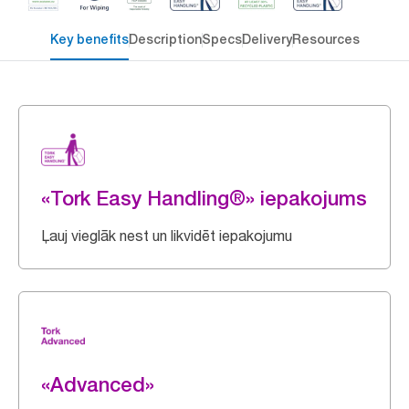
Key benefits
Description
Specs
Delivery
Resources
«Tork Easy Handling®» iepakojums
Ļauj vieglāk nest un likvidēt iepakojumu
«Advanced»