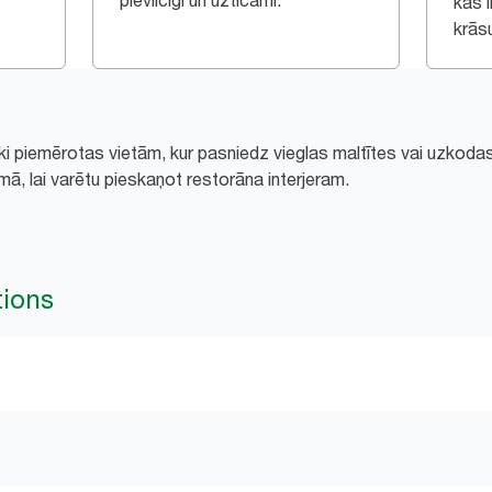
pievilcīgi un uzticami.
kas 
krāsu
iski piemērotas vietām, kur pasniedz vieglas maltītes vai uzkoda
, lai varētu pieskaņot restorāna interjeram.
tions