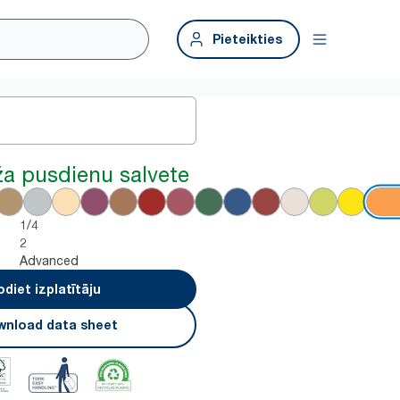
Pieteikties
ža pusdienu salvete
1/4
2
Advanced
odiet izplatītāju
nload data sheet