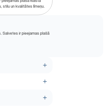
ir pieejamas plašā klāstā
, stilu un kvalitātes līmeņu.
s. Salvetes ir pieejamas plašā