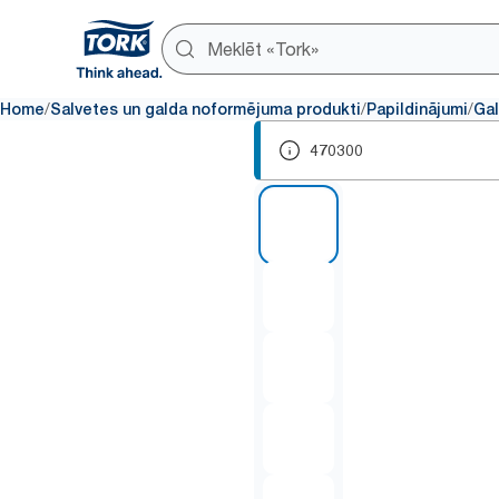
/
/
/
Home
Salvetes un galda noformējuma produkti
Papildinājumi
Gal
470300
1 of 6