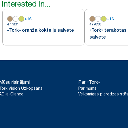
interested in...
+
16
+
16
477831
477838
«Tork» oranža kokteiļu salvete
«Tork» terakotas 
salvete
Mūsu risinājumi
Par «Tork»
Tork Vision Uzkopšana
Par mums
AD-a-Glance
Veiksmīgas pieredzes stās