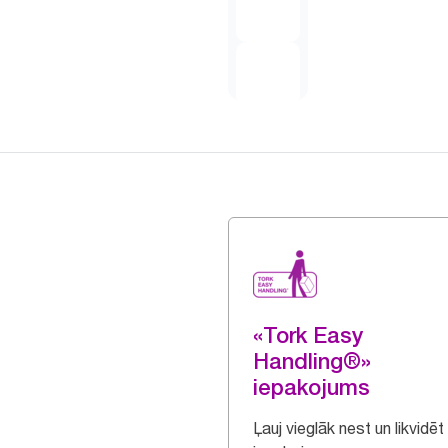
«Tork Easy
Handling®»
iepakojums
Ļauj vieglāk nest un likvidēt