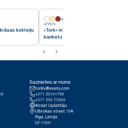
+
16
4
477915
krāsas kokteiļu
«Tork» mīksta oranža
banketu salvete
Sazinieties ar mums
torklv@essity.com
ti
+371 29141799
+371 292 73368
Atrast izplatītāju
Ulbrokas street 19A
Riga, Latvija
LV-1028