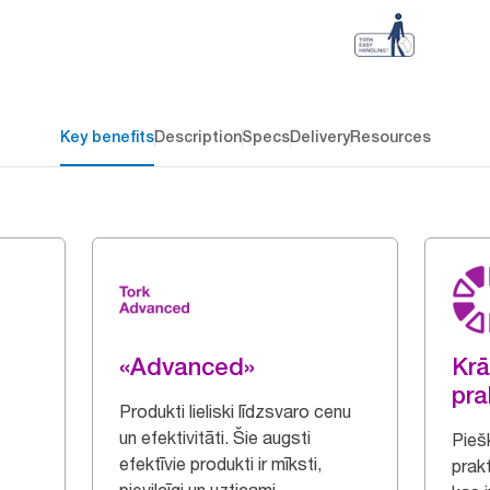
Key benefits
Description
Specs
Delivery
Resources
«Advanced»
Krā
pra
Produkti lieliski līdzsvaro cenu
un efektivitāti. Šie augsti
Piešķ
efektīvie produkti ir mīksti,
prak