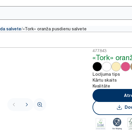
/
da salvete
«Tork» oranža pusdienu salvete
477843
«Tork» oran
Locījuma tips
Kārtu skaits
Kvalitāte
Atr
Dow