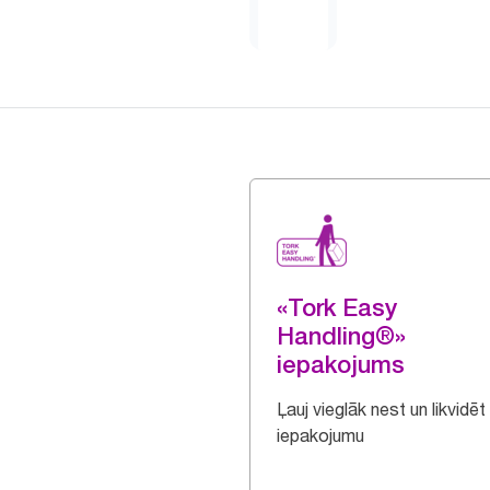
«Tork Easy
Handling®»
iepakojums
Ļauj vieglāk nest un likvidēt
iepakojumu