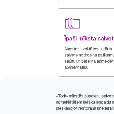
Īpaši mīksta salve
Augstas kvalitātes 3 kārtu
salvete nodrošina patīkam
sajūtu un palielina apmeklēt
apmierinātību.
«Tork» mīkstās pusdienu salvetes
apmeklētājiem lielisku iespaid
pieskaņojot restorāna interjera