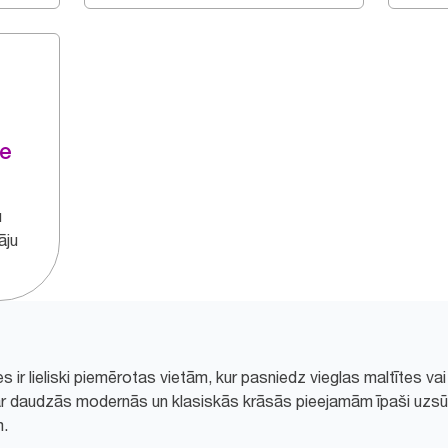
te
u
āju
 ir lieliski piemērotas vietām, kur pasniedz vieglas maltītes va
u ar daudzās modernās un klasiskās krāsās pieejamām īpaši uzs
m.