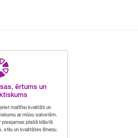
sas, ērtums un
ktiskums
iriet maltītei kvalitāti un
tiskumu ar mūsu salvetēm,
ir pieejamas plašā klāstā
, stilu un kvalitātes līmeņu.