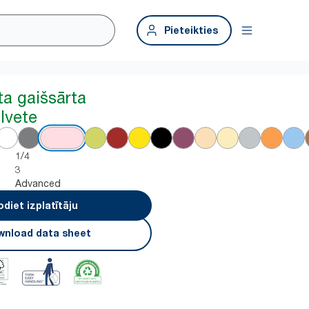
Pieteikties
ta gaišsārta
lvete
1/4
3
Advanced
odiet izplatītāju
nload data sheet