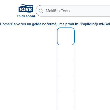
/
/
/
Home
Salvetes un galda noformējuma produkti
Papildinājumi
Gal
1 of 6