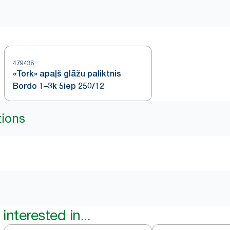
479438
«Tork» apaļš glāžu paliktnis
Bordo 1–3k 5iep 250/12
tions
interested in...