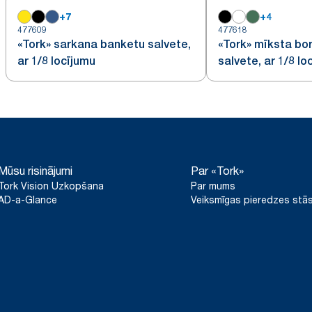
+
7
+
4
477609
477618
«Tork» sarkana banketu salvete,
«Tork» mīksta bo
ar 1/8 locījumu
salvete, ar 1/8 lo
Mūsu risinājumi
Par «Tork»
Tork Vision Uzkopšana
Par mums
AD-a-Glance
Veiksmīgas pieredzes stās