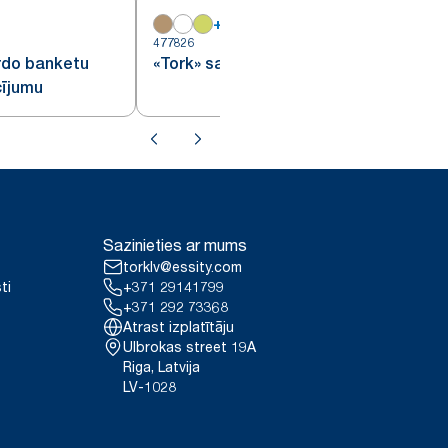
+
16
4
477826
rdo banketu
«Tork» sarkana kokteiļu salvete
cījumu
Sazinieties ar mums
torklv@essity.com
ti
+371 29141799
+371 292 73368
Atrast izplatītāju
Ulbrokas street 19A
Riga, Latvija
LV-1028