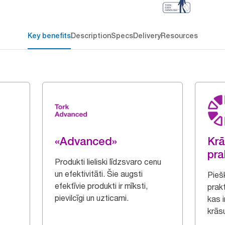
Key benefits
Description
Specs
Delivery
Resources
«Advanced»
Krā
pra
Produkti lieliski līdzsvaro cenu
un efektivitāti. Šie augsti
Piešķ
efektīvie produkti ir mīksti,
prak
pievilcīgi un uzticami.
kas 
krāsu