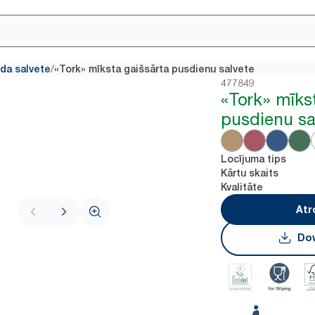
/
da salvete
«Tork» mīksta gaišsārta pusdienu salvete
477849
«Tork» mīks
pusdienu sa
Locījuma tips
Kārtu skaits
Kvalitāte
Atr
Dow