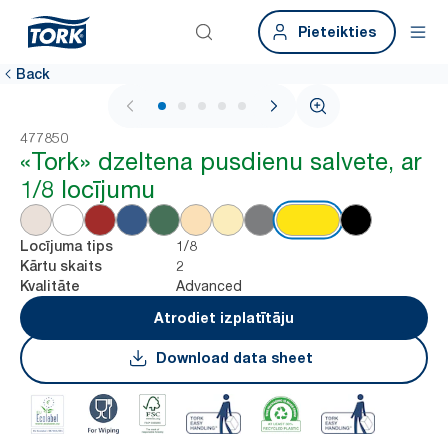
Pieteikties
Back
1 / 6
477850
«Tork» dzeltena pusdienu salvete, ar
1/8 locījumu
1/8
Locījuma tips
2
Kārtu skaits
Advanced
Kvalitāte
Atrodiet izplatītāju
Download data sheet