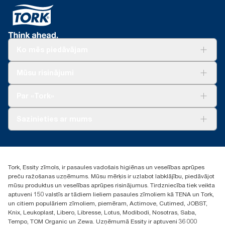
Ko mēs piedāvājam
Risinājumiem
Mūsu risinājumi
Ilgtspēja
Tork Clean Care
Tork Vision Uzkopšana
Par «Tork»
AD-a-Glance
Par mums
Sazinieties ar mums
Veiksmīgas pieredzes stāsti
torklv@essity.com
+371 29141799
+371 292 73368
Tork, Essity zīmols, ir pasaules vadošais higiēnas un veselības aprūpes
Atrast izplatītāju
preču ražošanas uzņēmums. Mūsu mērķis ir uzlabot labklājību, piedāvājot
Ulbrokas street 19A
mūsu produktus un veselības aprūpes risinājumus. Tirdzniecība tiek veikta
Riga, Latvija
aptuveni 150 valstīs ar tādiem lieliem pasaules zīmoliem kā TENA un Tork,
LV-1028
un citiem populāriem zīmoliem, piemēram, Actimove, Cutimed, JOBST,
Knix, Leukoplast, Libero, Libresse, Lotus, Modibodi, Nosotras, Saba,
Tempo, TOM Organic un Zewa. Uzņēmumā Essity ir aptuveni 36 000