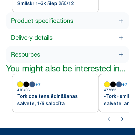
Smilškr 1–3k 5iep 250/12
Product specifications
Delivery details
Resources
You might also be interested in...
+
7
+
7
470403
477565
Tork dzeltena ēdināšanas
«Tork» smilš
salvete, 1/8 salocīta
salvete, ar 1