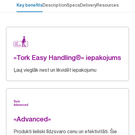
Key benefits
Description
Specs
Delivery
Resources
«Tork Easy Handling®» iepakojums
Ļauj vieglāk nest un likvidēt iepakojumu
«Advanced»
Produkti lieliski līdzsvaro cenu un efektivitāti. Šie