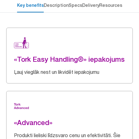
Key benefits
Description
Specs
Delivery
Resources
«Tork Easy Handling®» iepakojums
Ļauj vieglāk nest un likvidēt iepakojumu
«Advanced»
Produkti lieliski līdzsvaro cenu un efektivitāti. Šie