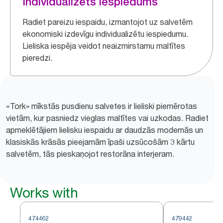
Individualizēts iespiedums
Radiet pareizu iespaidu, izmantojot uz salvetēm
ekonomiski izdevīgu individualizētu iespiedumu.
Lieliska iespēja veidot neaizmirstamu maltītes
pieredzi.
«Tork» mīkstās pusdienu salvetes ir lieliski piemērotas
vietām, kur pasniedz vieglas maltītes vai uzkodas. Radiet
apmeklētājiem lielisku iespaidu ar daudzās modernās un
klasiskās krāsās pieejamām īpaši uzsūcošām 3 kārtu
salvetēm, tās pieskaņojot restorāna interjeram.
Works with
474462
479442