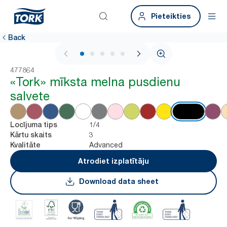
Pieteikties
Back
1 / 6
477864
«Tork» mīksta melna pusdienu
salvete
1/4
Locījuma tips
3
Kārtu skaits
Advanced
Kvalitāte
Atrodiet izplatītāju
Download data sheet