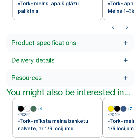
«Tork» melns, apaļš glāžu
«Tork» apaļš 
paliktnis
Melns 1–3k 5
Product specifications
Delivery details
Resources
You might also be interested in...
+
4
+
7
470251
470404
«Tork» mīksta melna banketu
«Tork» melna 
salvete, ar 1/8 locījumu
1/8 locījumu