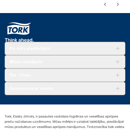
Ko mēs piedāvājam
Risinājumiem
Mūsu risinājumi
Ilgtspēja
Tork Clean Care
Tork Vision Uzkopšana
Par «Tork»
AD-a-Glance
Par mums
Sazinieties ar mums
Veiksmīgas pieredzes stāsti
torklv@essity.com
+371 29141799
+371 292 73368
Tork, Essity zīmols, ir pasaules vadošais higiēnas un veselības aprūpes
Atrast izplatītāju
preču ražošanas uzņēmums. Mūsu mērķis ir uzlabot labklājību, piedāvājot
Ulbrokas street 19A
mūsu produktus un veselības aprūpes risinājumus. Tirdzniecība tiek veikta
Riga, Latvija