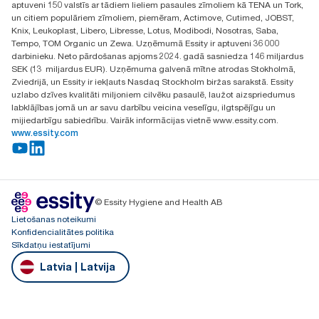
aptuveni 150 valstīs ar tādiem lieliem pasaules zīmoliem kā TENA un Tork,
LV-1028
un citiem populāriem zīmoliem, piemēram, Actimove, Cutimed, JOBST,
Knix, Leukoplast, Libero, Libresse, Lotus, Modibodi, Nosotras, Saba,
Tempo, TOM Organic un Zewa. Uzņēmumā Essity ir aptuveni 36 000
darbinieku. Neto pārdošanas apjoms 2024. gadā sasniedza 146 miljardus
SEK (13 miljardus EUR). Uzņēmuma galvenā mītne atrodas Stokholmā,
Zviedrijā, un Essity ir iekļauts Nasdaq Stockholm biržas sarakstā. Essity
uzlabo dzīves kvalitāti miljoniem cilvēku pasaulē, laužot aizspriedumus
labklājības jomā un ar savu darbību veicina veselīgu, ilgtspējīgu un
mijiedarbīgu sabiedrību. Vairāk informācijas vietnē www.essity.com.
www.essity.com
© Essity Hygiene and Health AB
Lietošanas noteikumi
Konfidencialitātes politika
Sīkdatņu iestatījumi
Latvia | Latvija