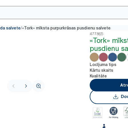
/
da salvete
«Tork» mīksta purpurkrāsas pusdienu salvete
477865
«Tork» mīks
pusdienu sa
Locījuma tips
Kārtu skaits
Kvalitāte
Atr
Dow