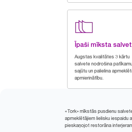
Īpaši mīksta salve
Augstas kvalitātes 3 kārtu
salvete nodrošina patīkam
sajūtu un palielina apmeklēt
apmierinātību.
«Tork» mīkstās pusdienu salvetes
apmeklētājiem lielisku iespaid
pieskaņojot restorāna interjera