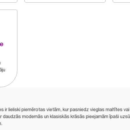
te
u
āju
 ir lieliski piemērotas vietām, kur pasniedz vieglas maltītes va
u ar daudzās modernās un klasiskās krāsās pieejamām īpaši uzs
m.