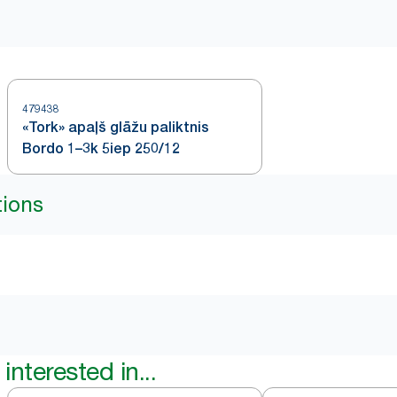
479438
«Tork» apaļš glāžu paliktnis
Bordo 1–3k 5iep 250/12
tions
interested in...