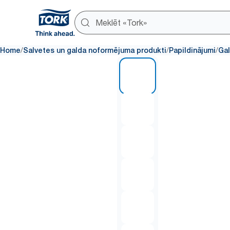
/
/
/
Home
Salvetes un galda noformējuma produkti
Papildinājumi
Gal
1 of 6