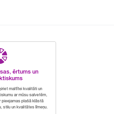
sas, ērtums un
ktiskums
iriet maltītei kvalitāti un
tiskumu ar mūsu salvetēm,
ir pieejamas plašā klāstā
, stilu un kvalitātes līmeņu.