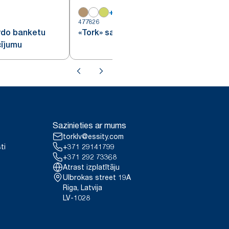
+
16
4
477826
rdo banketu
«Tork» sarkana kokteiļu salvete
cījumu
Sazinieties ar mums
torklv@essity.com
ti
+371 29141799
+371 292 73368
Atrast izplatītāju
Ulbrokas street 19A
Riga, Latvija
LV-1028