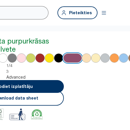
Pieteikties
ta purpurkrāsas
lvete
1/4
3
Advanced
odiet izplatītāju
nload data sheet