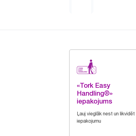
«Tork Easy
Handling®»
iepakojums
Ļauj vieglāk nest un likvidēt
iepakojumu