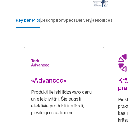
Key benefits
Description
Specs
Delivery
Resources
«Advanced»
Krā
pra
Produkti lieliski līdzsvaro cenu
un efektivitāti. Šie augsti
Piešķ
efektīvie produkti ir mīksti,
prak
pievilcīgi un uzticami.
kas 
krāsu