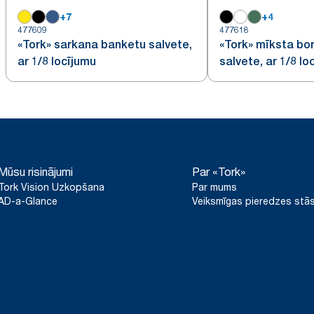
+
7
+
4
477609
477618
«Tork» sarkana banketu salvete,
«Tork» mīksta bo
ar 1/8 locījumu
salvete, ar 1/8 lo
Mūsu risinājumi
Par «Tork»
Tork Vision Uzkopšana
Par mums
AD-a-Glance
Veiksmīgas pieredzes stās