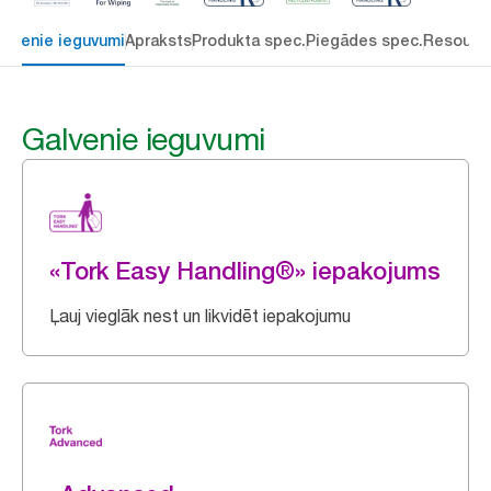
alvenie ieguvumi
Apraksts
Produkta spec.
Piegādes spec.
Resourc
Galvenie ieguvumi
«Tork Easy Handling®» iepakojums
Ļauj vieglāk nest un likvidēt iepakojumu