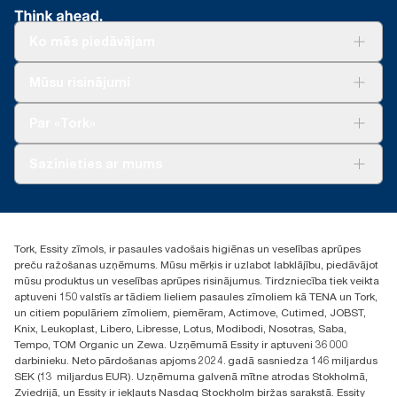
Ko mēs piedāvājam
Risinājumiem
Mūsu risinājumi
Ilgtspēja
Tork Clean Care
Tork Vision Uzkopšana
Par «Tork»
AD-a-Glance
Par mums
Sazinieties ar mums
Veiksmīgas pieredzes stāsti
torklv@essity.com
+371 29141799
+371 292 73368
Tork, Essity zīmols, ir pasaules vadošais higiēnas un veselības aprūpes
Atrast izplatītāju
preču ražošanas uzņēmums. Mūsu mērķis ir uzlabot labklājību, piedāvājot
Ulbrokas street 19A
mūsu produktus un veselības aprūpes risinājumus. Tirdzniecība tiek veikta
Riga, Latvija
aptuveni 150 valstīs ar tādiem lieliem pasaules zīmoliem kā TENA un Tork,
LV-1028
un citiem populāriem zīmoliem, piemēram, Actimove, Cutimed, JOBST,
Knix, Leukoplast, Libero, Libresse, Lotus, Modibodi, Nosotras, Saba,
Tempo, TOM Organic un Zewa. Uzņēmumā Essity ir aptuveni 36 000
darbinieku. Neto pārdošanas apjoms 2024. gadā sasniedza 146 miljardus
SEK (13 miljardus EUR). Uzņēmuma galvenā mītne atrodas Stokholmā,
Zviedrijā, un Essity ir iekļauts Nasdaq Stockholm biržas sarakstā. Essity