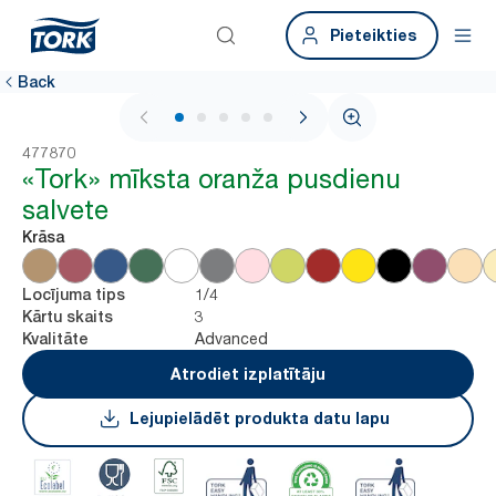
Pieteikties
Back
1 / 6
477870
«Tork» mīksta oranža pusdienu
salvete
Krāsa
1/4
Locījuma tips
3
Kārtu skaits
Advanced
Kvalitāte
Atrodiet izplatītāju
Lejupielādēt produkta datu lapu