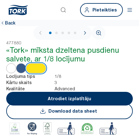
Pieteikties
Back
1 / 6
477880
«Tork» mīksta dzeltena pusdienu
salvete, ar 1/8 locījumu
1/8
Locījuma tips
3
Kārtu skaits
Advanced
Kvalitāte
Atrodiet izplatītāju
Download data sheet