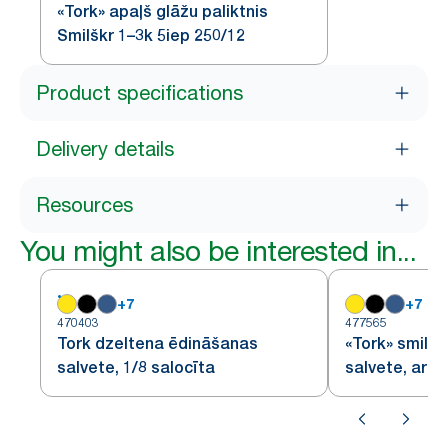
«Tork» apaļš glāžu paliktnis
Smilškr 1–3k 5iep 250/12
Product specifications
Delivery details
Resources
You might also be interested in...
+
7
+
7
470403
477565
Tork dzeltena ēdināšanas
«Tork» smilš
salvete, 1/8 salocīta
salvete, ar 1