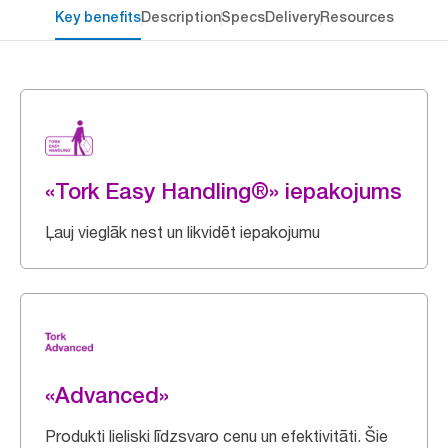
Key benefits
Description
Specs
Delivery
Resources
«Tork Easy Handling®» iepakojums
Ļauj vieglāk nest un likvidēt iepakojumu
«Advanced»
Produkti lieliski līdzsvaro cenu un efektivitāti. Šie