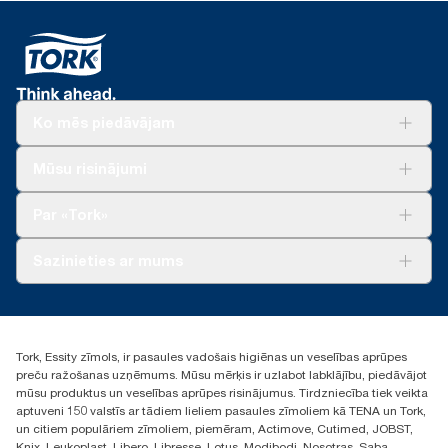
Ko mēs piedāvājam
Risinājumiem
Mūsu risinājumi
Ilgtspēja
Tork Clean Care
Tork Vision Uzkopšana
Par «Tork»
AD-a-Glance
Par mums
Sazinieties ar mums
Veiksmīgas pieredzes stāsti
torklv@essity.com
+371 29141799
+371 292 73368
Tork, Essity zīmols, ir pasaules vadošais higiēnas un veselības aprūpes
Atrast izplatītāju
preču ražošanas uzņēmums. Mūsu mērķis ir uzlabot labklājību, piedāvājot
Ulbrokas street 19A
mūsu produktus un veselības aprūpes risinājumus. Tirdzniecība tiek veikta
Riga, Latvija
aptuveni 150 valstīs ar tādiem lieliem pasaules zīmoliem kā TENA un Tork,
LV-1028
un citiem populāriem zīmoliem, piemēram, Actimove, Cutimed, JOBST,
Knix, Leukoplast, Libero, Libresse, Lotus, Modibodi, Nosotras, Saba,