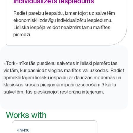
Individualizēts iespiedums
Radiet pareizu iespaidu, izmantojot uz salvetēm
ekonomiski izdevīgu individualizētu iespiedumu.
Lieliska iespēja veidot neaizmirstamu maltītes
pieredzi.
«Tork» mīkstās pusdienu salvetes ir lieliski piemērotas
vietām, kur pasniedz vieglas maltītes vai uzkodas. Radiet
apmeklētājiem lielisku iespaidu ar daudzās modernās un
klasiskās krāsās pieejamām īpaši uzsūcošām 3 kārtu
salvetēm, tās pieskaņojot restorāna interjeram.
Works with
479430