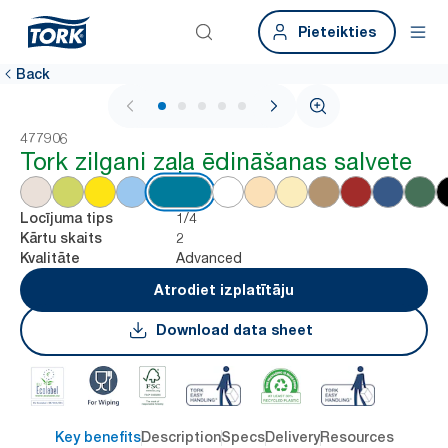
Pieteikties
Back
1 / 5
477906
Tork zilgani zaļa ēdināšanas salvete
1/4
Locījuma tips
2
Kārtu skaits
Advanced
Kvalitāte
Atrodiet izplatītāju
Download data sheet
Key benefits
Description
Specs
Delivery
Resources