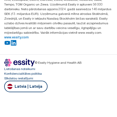
Tempo, TOM Organic un Zewa. Uzņēmumā Essity ir aptuveni 36 000
darbinieku. Neto pārdošanas apjoms 2024. gadā sasniedza 146 miljardus
SEK (13 miljardus EUR). Uzņēmuma galvenā mītne atrodas Stokholmā,
Zviedrijā, un Essity ir iekļauts Nasdaq Stockholm biržas sarakstā. Essity
uzlabo dzīves kvalitāti miljoniem cilvēku pasaulē, laužot aizspriedumus
labklājības jomā un ar savu darbību veicina veselīgu, ilgtspējīgu un
mijiedarbīgu sabiedrību. Vairāk informācijas vietnē www.essity.com.
www.essity.com
© Essity Hygiene and Health AB
Lietošanas noteikumi
Konfidencialitātes politika
Sīkdatņu iestatījumi
Latvia | Latvija