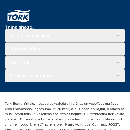
Ko mēs piedāvājam
Risinājumiem
Mūsu risinājumi
Ilgtspēja
Tork Clean Care
Tork Vision Uzkopšana
Par «Tork»
AD-a-Glance
Par mums
Sazinieties ar mums
Veiksmīgas pieredzes stāsti
torklv@essity.com
+371 29141799
+371 292 73368
Tork, Essity zīmols, ir pasaules vadošais higiēnas un veselības aprūpes
Atrast izplatītāju
preču ražošanas uzņēmums. Mūsu mērķis ir uzlabot labklājību, piedāvājot
Ulbrokas street 19A
mūsu produktus un veselības aprūpes risinājumus. Tirdzniecība tiek veikta
Riga, Latvija
aptuveni 150 valstīs ar tādiem lieliem pasaules zīmoliem kā TENA un Tork,
LV-1028
un citiem populāriem zīmoliem, piemēram, Actimove, Cutimed, JOBST,
Knix, Leukoplast, Libero, Libresse, Lotus, Modibodi, Nosotras, Saba,