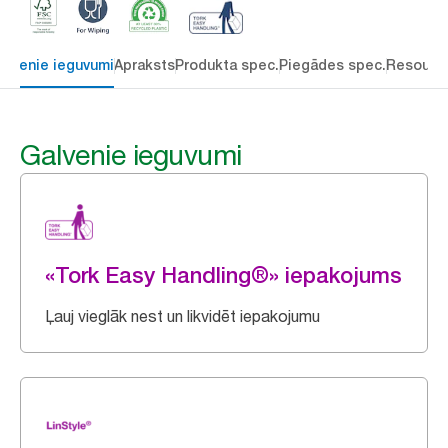
alvenie ieguvumi
Apraksts
Produkta spec.
Piegādes spec.
Resourc
Galvenie ieguvumi
«Tork Easy Handling®» iepakojums
Ļauj vieglāk nest un likvidēt iepakojumu