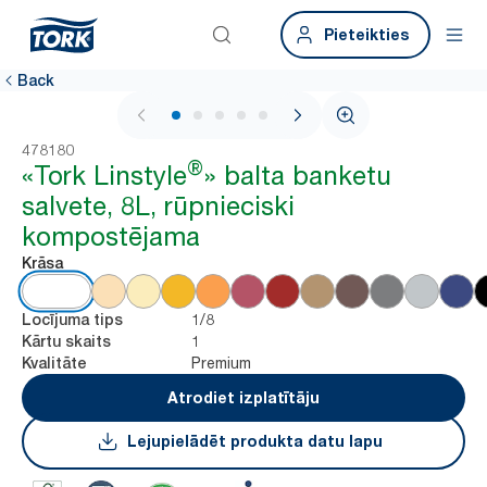
Pieteikties
Back
1 / 5
478180
®
«Tork Linstyle
» balta banketu
salvete, 8L, rūpnieciski
kompostējama
Krāsa
1/8
Locījuma tips
1
Kārtu skaits
Premium
Kvalitāte
Atrodiet izplatītāju
Lejupielādēt produkta datu lapu