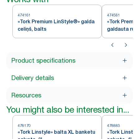
474161
474581
«Tork Premium LinStyle®» galda
«Tork Premiu
celiņš, balts
galdauta rulli
Product specifications
Delivery details
Resources
You might also be interested in...
478170
478883
«Tork Linstyle» balta XL banketu
«Tork Linstyl