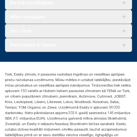
Ko mēs piedāvājam
Risinājumiem
Mūsu risinājumi
Ilgtspēja
Tork Clean Care
Tork Vision Uzkopšana
Par «Tork»
AD-a-Glance
Par mums
Sazinieties ar mums
Veiksmīgas pieredzes stāsti
torklv@essity.com
+371 29141799
+371 292 73368
Tork, Essity zīmols, ir pasaules vadošais higiēnas un veselības aprūpes
Atrast izplatītāju
preču ražošanas uzņēmums. Mūsu mērķis ir uzlabot labklājību, piedāvājot
Ulbrokas street 19A
mūsu produktus un veselības aprūpes risinājumus. Tirdzniecība tiek veikta
Riga, Latvija
aptuveni 150 valstīs ar tādiem lieliem pasaules zīmoliem kā TENA un Tork,
LV-1028
un citiem populāriem zīmoliem, piemēram, Actimove, Cutimed, JOBST,
Knix, Leukoplast, Libero, Libresse, Lotus, Modibodi, Nosotras, Saba,
Tempo, TOM Organic un Zewa. Uzņēmumā Essity ir aptuveni 36 000
darbinieku. Neto pārdošanas apjoms 2024. gadā sasniedza 146 miljardus
SEK (13 miljardus EUR). Uzņēmuma galvenā mītne atrodas Stokholmā,
Zviedrijā, un Essity ir iekļauts Nasdaq Stockholm biržas sarakstā. Essity
uzlabo dzīves kvalitāti miljoniem cilvēku pasaulē, laužot aizspriedumus
labklājības jomā un ar savu darbību veicina veselīgu, ilgtspējīgu un