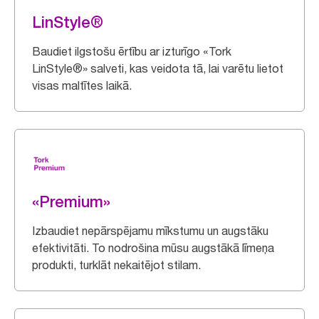
LinStyle®
Baudiet ilgstošu ērtību ar izturīgo «Tork
LinStyle®» salveti, kas veidota tā, lai varētu lietot
visas maltītes laikā.
«Premium»
Izbaudiet nepārspējamu mīkstumu un augstāku
efektivitāti. To nodrošina mūsu augstākā līmeņa
produkti, turklāt nekaitējot stilam.