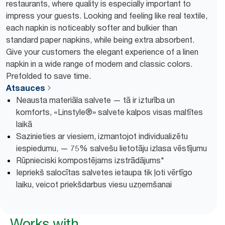
restaurants, where quality is especially important to
impress your guests. Looking and feeling like real textile,
each napkin is noticeably softer and bulkier than
standard paper napkins, while being extra absorbent.
Give your customers the elegant experience of a linen
napkin in a wide range of modern and classic colors.
Prefolded to save time.
Atsauces
Neausta materiāla salvete — tā ir izturība un
komforts, «Linstyle®» salvete kalpos visas maltītes
laikā
Sazinieties ar viesiem, izmantojot individualizētu
iespiedumu, — 75% salvešu lietotāju izlasa vēstījumu
Rūpnieciski kompostējams izstrādājums*
Iepriekš salocītas salvetes ietaupa tik ļoti vērtīgo
laiku, veicot priekšdarbus viesu uzņemšanai
Works with