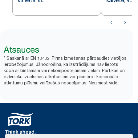
salvete, 8L
salvete, 4L
Atsauces
* Saskaņā ar EN 13432. Pirms izmešanas pārbaudiet vietējos
ierobežojumus. Jānodrošina, ka izstrādājums nav lietots
kopā ar bīstamām vai nekompostējamām vielām. Pārtikas un
dzīvnieku izcelsmes atkritumiem var piemērot komerciālo
atkritumu plūsmu vai īpašus nosacījumus. Neizmest vidē.