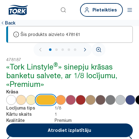
Pieteikties
Back
Šis produkts aizvieto
478161
1 / 6
478187
®
«Tork Linstyle
» sinepju krāsas
banketu salvete, ar 1/8 locījumu,
«Premium»
Krāsa
1/8
Locījuma tips
1
Kārtu skaits
Premium
Kvalitāte
Atrodiet izplatītāju