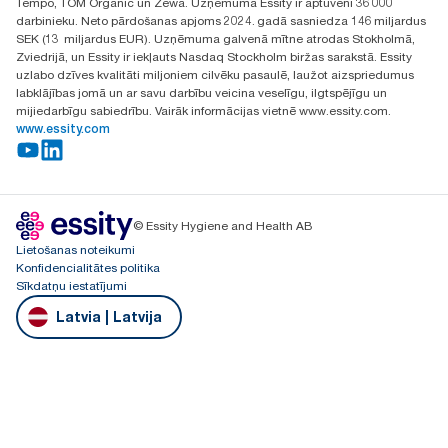
Tempo, TOM Organic un Zewa. Uzņēmumā Essity ir aptuveni 36 000
darbinieku. Neto pārdošanas apjoms 2024. gadā sasniedza 146 miljardus
SEK (13 miljardus EUR). Uzņēmuma galvenā mītne atrodas Stokholmā,
Zviedrijā, un Essity ir iekļauts Nasdaq Stockholm biržas sarakstā. Essity
uzlabo dzīves kvalitāti miljoniem cilvēku pasaulē, laužot aizspriedumus
labklājības jomā un ar savu darbību veicina veselīgu, ilgtspējīgu un
mijiedarbīgu sabiedrību. Vairāk informācijas vietnē www.essity.com.
www.essity.com
© Essity Hygiene and Health AB
Lietošanas noteikumi
Konfidencialitātes politika
Sīkdatņu iestatījumi
Latvia | Latvija