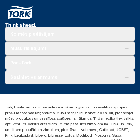
Ko mēs piedāvājam
Risinājumiem
Mūsu risinājumi
Ilgtspēja
Tork Clean Care
Tork Vision Uzkopšana
Par «Tork»
AD-a-Glance
Par mums
Sazinieties ar mums
Veiksmīgas pieredzes stāsti
torklv@essity.com
+371 29141799
+371 292 73368
Tork, Essity zīmols, ir pasaules vadošais higiēnas un veselības aprūpes
Atrast izplatītāju
preču ražošanas uzņēmums. Mūsu mērķis ir uzlabot labklājību, piedāvājot
Ulbrokas street 19A
mūsu produktus un veselības aprūpes risinājumus. Tirdzniecība tiek veikta
Riga, Latvija
aptuveni 150 valstīs ar tādiem lieliem pasaules zīmoliem kā TENA un Tork,
LV-1028
un citiem populāriem zīmoliem, piemēram, Actimove, Cutimed, JOBST,
Knix, Leukoplast, Libero, Libresse, Lotus, Modibodi, Nosotras, Saba,