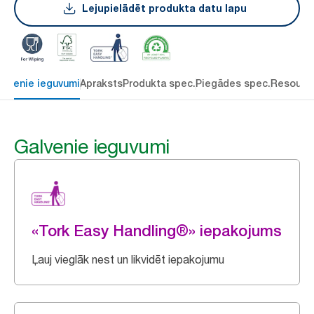
Lejupielādēt produkta datu lapu
alvenie ieguvumi
Apraksts
Produkta spec.
Piegādes spec.
Resourc
Galvenie ieguvumi
«Tork Easy Handling®» iepakojums
Ļauj vieglāk nest un likvidēt iepakojumu