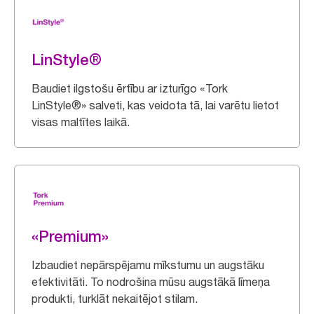
LinStyle®
Baudiet ilgstošu ērtību ar izturīgo «Tork
LinStyle®» salveti, kas veidota tā, lai varētu lietot
visas maltītes laikā.
«Premium»
Izbaudiet nepārspējamu mīkstumu un augstāku
efektivitāti. To nodrošina mūsu augstākā līmeņa
produkti, turklāt nekaitējot stilam.