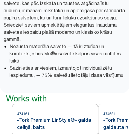
salvete, kas pēc izskata un taustes atgādina īstu
audumu, ir manāmi mīkstāka un apjomīgāka par standarta
papīra salvetēm, kā arī tai ir lielāka uzsūkšanas spēja.
Sniedziet saviem apmeklētājiem elegantas linauduma
salvetes iespaidu plašā moderno un klasisko krāsu
gammā.
Neausta materiāla salvete — tā ir izturība un
komforts, «Linstyle®» salvete kalpos visas maltītes
laikā
Sazinieties ar viesiem, izmantojot individualizētu
iespiedumu, — 75% salvešu lietotāju izlasa vēstījumu
Works with
474161
474581
«Tork Premium LinStyle®» galda
«Tork Premiu
celiņš, balts
galdauta rulli