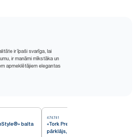
āte ir īpaši svarīga, lai
dumu, ir manāmi mīkstāka un
viem apmeklētājiem elegantas
474741
nStyle®» balta
«Tork Premium Linstyle®»
pārklājs, balts