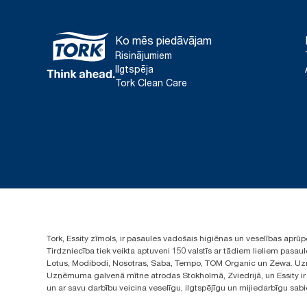
Ko mēs piedāvājam
Risinājumiem
Ilgtspēja
Tork Clean Care
Tork, Essity zīmols, ir pasaules vadošais higiēnas un veselības apr
Tirdzniecība tiek veikta aptuveni 150 valstīs ar tādiem lieliem pas
Lotus, Modibodi, Nosotras, Saba, Tempo, TOM Organic un Zewa. Uzņ
Uzņēmuma galvenā mītne atrodas Stokholmā, Zviedrijā, un Essity ir i
un ar savu darbību veicina veselīgu, ilgtspējīgu un mijiedarbīgu sab