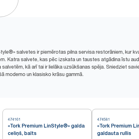
le®» salvetes ir piemērotas pilna servisa restorāniem, kur kvalit
iem. Katra salvete, kas pēc izskata un taustes atgādina īstu au
 salvetēm, kā arī tai ir lielāka uzsūkšanas spēja. Sniedziet sa
ašā moderno un klasisko krāsu gammā.
474161
474581
«Tork Premium LinStyle®» galda
«Tork Premium Li
celiņš, balts
galdauta rullis