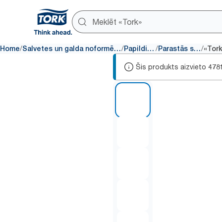
/
/
/
/
Home
Salvetes un galda noformējuma produkti
Papildinājumi
Parastās salvetes
Šis produkts aizvieto
478
1 of 5