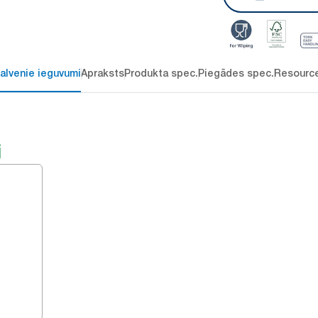
alvenie ieguvumi
Apraksts
Produkta spec.
Piegādes spec.
Resourc
i