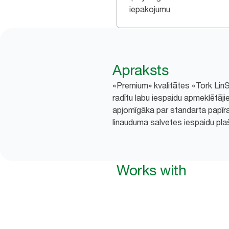
iepakojumu
Apraksts
«Premium» kvalitātes «Tork LinSty
radītu labu iespaidu apmeklētāj
apjomīgāka par standarta papīra
linauduma salvetes iespaidu pl
Works with