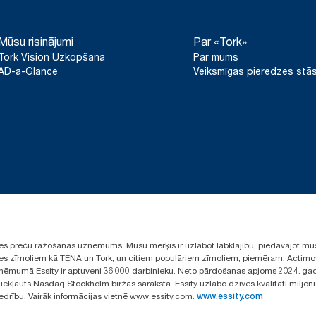
Mūsu risinājumi
Par «Tork»
Tork Vision Uzkopšana
Par mums
AD-a-Glance
Veiksmīgas pieredzes stās
ūpes preču ražošanas uzņēmums. Mūsu mērķis ir uzlabot labklājību, piedāvājot mū
aules zīmoliem kā TENA un Tork, un citiem populāriem zīmoliem, piemēram, Actimo
ēmumā Essity ir aptuveni 36 000 darbinieku. Neto pārdošanas apjoms 2024. gad
ekļauts Nasdaq Stockholm biržas sarakstā. Essity uzlabo dzīves kvalitāti miljon
iedrību. Vairāk informācijas vietnē www.essity.com.
www.essity.com