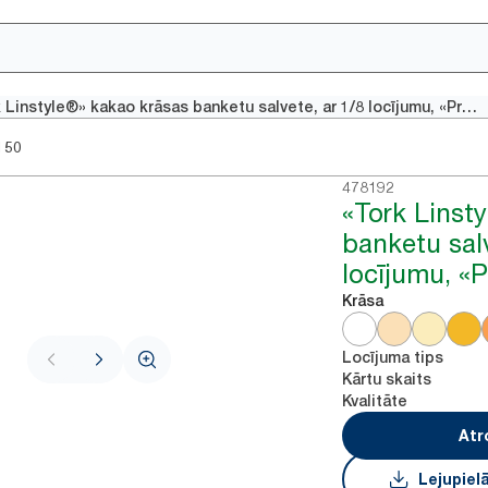
«Tork Linstyle®» kakao krāsas banketu salvete, ar 1/8 locījumu, «Premium»
150
478192
«Tork Linsty
banketu salv
locījumu, «
Krāsa
Locījuma tips
Kārtu skaits
Kvalitāte
Atr
Lejupiel