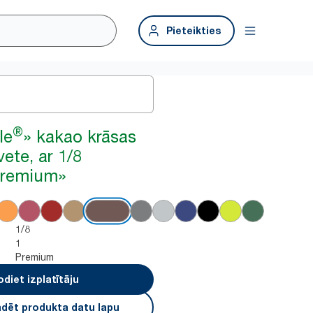
Pieteikties
®
le
» kakao krāsas
ete, ar 1/8
Premium»
1/8
1
Premium
odiet izplatītāju
ādēt produkta datu lapu