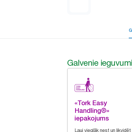
G
Galvenie ieguvum
«Tork Easy
Handling®»
iepakojums
Ļauj vieglāk nest un likvidēt