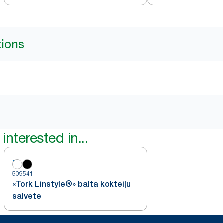
tions
interested in...
509541
«Tork Linstyle®» balta kokteiļu
salvete