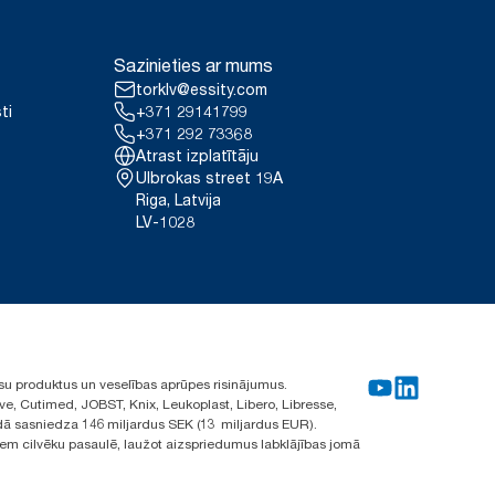
Sazinieties ar mums
torklv@essity.com
ti
+371 29141799
+371 292 73368
Atrast izplatītāju
Ulbrokas street 19A
Riga, Latvija
LV-1028
su produktus un veselības aprūpes risinājumus.
ve, Cutimed, JOBST, Knix, Leukoplast, Libero, Libresse,
ā sasniedza 146 miljardus SEK (13 miljardus EUR).
iem cilvēku pasaulē, laužot aizspriedumus labklājības jomā