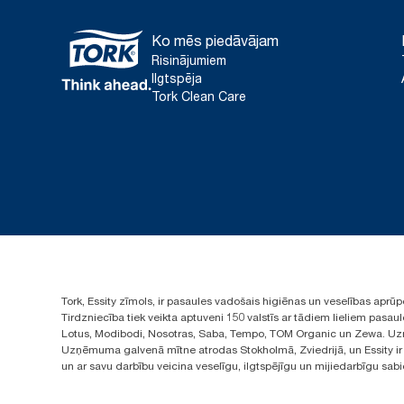
Ko mēs piedāvājam
Risinājumiem
Ilgtspēja
Tork Clean Care
Tork, Essity zīmols, ir pasaules vadošais higiēnas un veselības apr
Tirdzniecība tiek veikta aptuveni 150 valstīs ar tādiem lieliem pas
Lotus, Modibodi, Nosotras, Saba, Tempo, TOM Organic un Zewa. Uzņ
Uzņēmuma galvenā mītne atrodas Stokholmā, Zviedrijā, un Essity ir i
un ar savu darbību veicina veselīgu, ilgtspējīgu un mijiedarbīgu sab