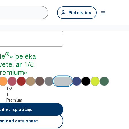
Pieteikties
®
le
» pelēka
ete, ar 1/8
Premium»
1/8
1
Premium
odiet izplatītāju
nload data sheet