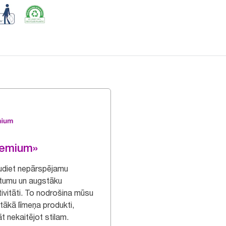
remium»
udiet nepārspējamu
tumu un augstāku
tivitāti. To nodrošina mūsu
tākā līmeņa produkti,
āt nekaitējot stilam.