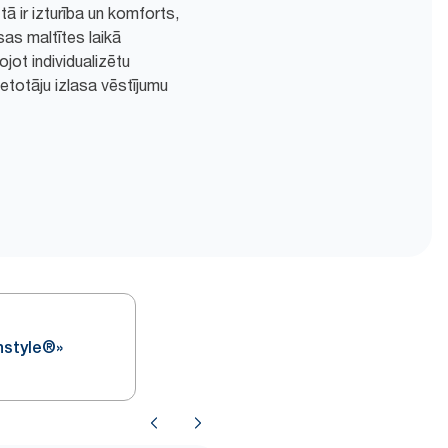
ā ir izturība un komforts,
sas maltītes laikā
ojot individualizētu
totāju izlasa vēstījumu
nstyle®»