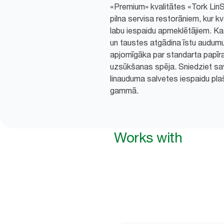
«Premium» kvalitātes «Tork LinS
pilna servisa restorāniem, kur kval
labu iespaidu apmeklētājiem. Ka
un taustes atgādina īstu audumu
apjomīgāka par standarta papīra s
uzsūkšanas spēja. Sniedziet s
linauduma salvetes iespaidu pl
gammā.
Works with