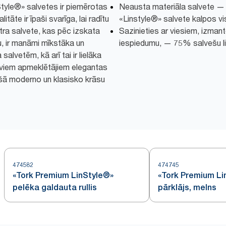
tyle®» salvetes ir piemērotas
Neausta materiāla salvete — t
itāte ir īpaši svarīga, lai radītu
«Linstyle®» salvete kalpos vi
tra salvete, kas pēc izskata
Sazinieties ar viesiem, izmant
, ir manāmi mīkstāka un
iespiedumu, — 75% salvešu lie
alvetēm, kā arī tai ir lielāka
aviem apmeklētājiem elegantas
ašā moderno un klasisko krāsu
474582
474745
«Tork Premium LinStyle®»
«Tork Premium Li
pelēka galdauta rullis
pārklājs, melns