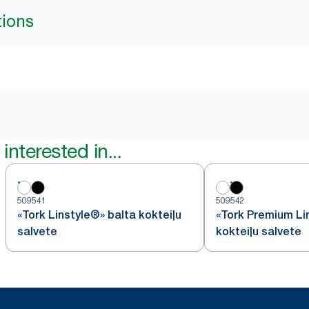
tions
interested in...
509541
509542
«Tork Linstyle®» balta kokteiļu
«Tork Premium Li
salvete
kokteiļu salvete