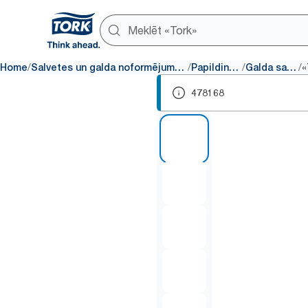
/
/
/
/
Home
Salvetes un galda noformējuma produkti
Papildinājumi
Galda salvete
478168
1 of 5