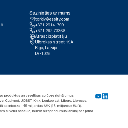
Sazinieties ar mums
torklv@essity.com
ti
+371 29141799
+371 292 73368
Atrast izplatītāju
Ulbrokas street 19A
Riga, Latvija
LV-1028
su produktus un veselības aprūpes risinājumus.
ve, Cutimed, JOBST, Knix, Leukoplast, Libero, Libresse,
ā sasniedza 146 miljardus SEK (13 miljardus EUR).
iem cilvēku pasaulē, laužot aizspriedumus labklājības jomā