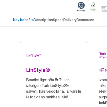
Key benefits
Description
Specs
Delivery
Resources
LinStyle®
«P
Baudiet ilgstošu ērtību ar
Izba
izturīgo «Tork LinStyle®»
mīks
salveti, kas veidota tā, lai varētu
efek
lietot visas maltītes laikā.
augs
turkl