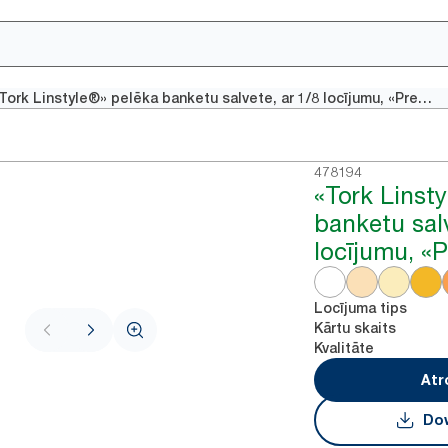
«Tork Linstyle®» pelēka banketu salvete, ar 1/8 locījumu, «Premium»
478194
«Tork Linsty
banketu salv
locījumu, «
Locījuma tips
Kārtu skaits
Kvalitāte
Atr
Dow