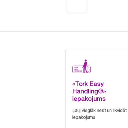
«Tork Easy
Handling®»
iepakojums
Ļauj vieglāk nest un likvidēt
iepakojumu