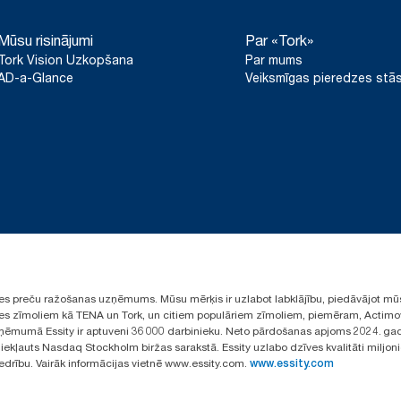
Mūsu risinājumi
Par «Tork»
Tork Vision Uzkopšana
Par mums
AD-a-Glance
Veiksmīgas pieredzes stās
ūpes preču ražošanas uzņēmums. Mūsu mērķis ir uzlabot labklājību, piedāvājot mū
aules zīmoliem kā TENA un Tork, un citiem populāriem zīmoliem, piemēram, Actimo
ēmumā Essity ir aptuveni 36 000 darbinieku. Neto pārdošanas apjoms 2024. gad
ekļauts Nasdaq Stockholm biržas sarakstā. Essity uzlabo dzīves kvalitāti miljon
iedrību. Vairāk informācijas vietnē www.essity.com.
www.essity.com