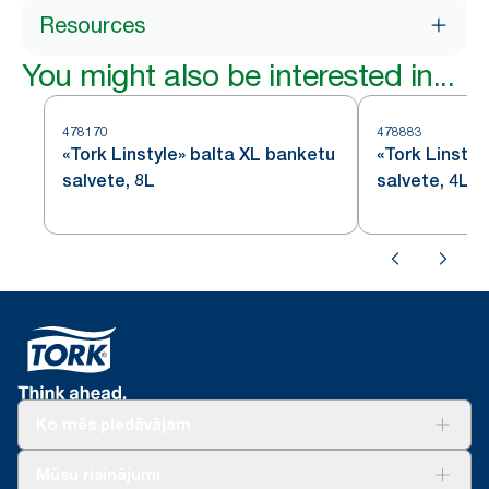
Resources
You might also be interested in...
478170
478883
«Tork Linstyle» balta XL banketu
«Tork Linstyl
salvete, 8L
salvete, 4L
Ko mēs piedāvājam
Risinājumiem
Mūsu risinājumi