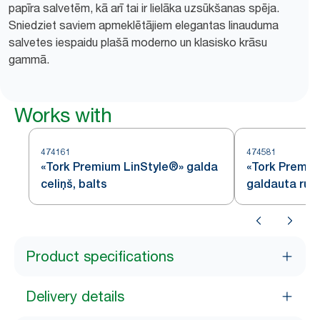
papīra salvetēm, kā arī tai ir lielāka uzsūkšanas spēja.
Sniedziet saviem apmeklētājiem elegantas linauduma
salvetes iespaidu plašā moderno un klasisko krāsu
gammā.
Works with
474161
474581
«Tork Premium LinStyle®» galda
«Tork Premiu
celiņš, balts
galdauta rulli
Product specifications
Delivery details