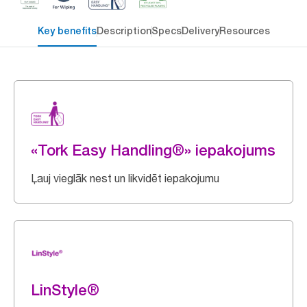
Key benefits
Description
Specs
Delivery
Resources
«Tork Easy Handling®» iepakojums
Ļauj vieglāk nest un likvidēt iepakojumu
LinStyle®