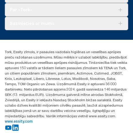
Ilgtspēja
Tork Clean Care
Tork Vision Uzkopšana
Par «Tork»
AD-a-Glance
Par mums
Sazinieties ar mums
Veiksmīgas pieredzes stāsti
torklv@essity.com
+371 29141799
+371 292 73368
Tork, Essity zīmols, ir pasaules vadošais higiēnas un veselības aprūpes
Atrast izplatītāju
preču ražošanas uzņēmums. Mūsu mērķis ir uzlabot labklājību, piedāvājot
Ulbrokas street 19A
mūsu produktus un veselības aprūpes risinājumus. Tirdzniecība tiek veikta
Riga, Latvija
aptuveni 150 valstīs ar tādiem lieliem pasaules zīmoliem kā TENA un Tork,
LV-1028
un citiem populāriem zīmoliem, piemēram, Actimove, Cutimed, JOBST,
Knix, Leukoplast, Libero, Libresse, Lotus, Modibodi, Nosotras, Saba,
Tempo, TOM Organic un Zewa. Uzņēmumā Essity ir aptuveni 36 000
darbinieku. Neto pārdošanas apjoms 2024. gadā sasniedza 146 miljardus
SEK (13 miljardus EUR). Uzņēmuma galvenā mītne atrodas Stokholmā,
Zviedrijā, un Essity ir iekļauts Nasdaq Stockholm biržas sarakstā. Essity
uzlabo dzīves kvalitāti miljoniem cilvēku pasaulē, laužot aizspriedumus
labklājības jomā un ar savu darbību veicina veselīgu, ilgtspējīgu un
mijiedarbīgu sabiedrību. Vairāk informācijas vietnē www.essity.com.
www.essity.com