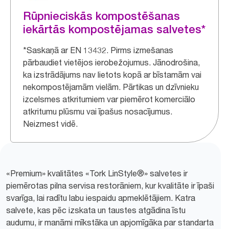
Rūpnieciskās kompostēšanas
iekārtās kompostējamas salvetes*
*Saskaņā ar EN 13432. Pirms izmešanas
pārbaudiet vietējos ierobežojumus. Jānodrošina,
ka izstrādājums nav lietots kopā ar bīstamām vai
nekompostējamām vielām. Pārtikas un dzīvnieku
izcelsmes atkritumiem var piemērot komerciālo
atkritumu plūsmu vai īpašus nosacījumus.
Neizmest vidē.
«Premium» kvalitātes «Tork LinStyle®» salvetes ir
piemērotas pilna servisa restorāniem, kur kvalitāte ir īpaši
svarīga, lai radītu labu iespaidu apmeklētājiem. Katra
salvete, kas pēc izskata un taustes atgādina īstu
audumu, ir manāmi mīkstāka un apjomīgāka par standarta