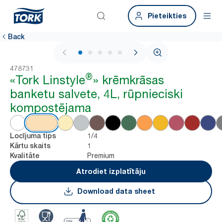
Pieteikties
Back
1 / 5
478731
®
«Tork Linstyle
» krēmkrāsas
banketu salvete, 4L, rūpnieciski
kompostējama
1/4
Locījuma tips
1
Kārtu skaits
Premium
Kvalitāte
Atrodiet izplatītāju
Download data sheet