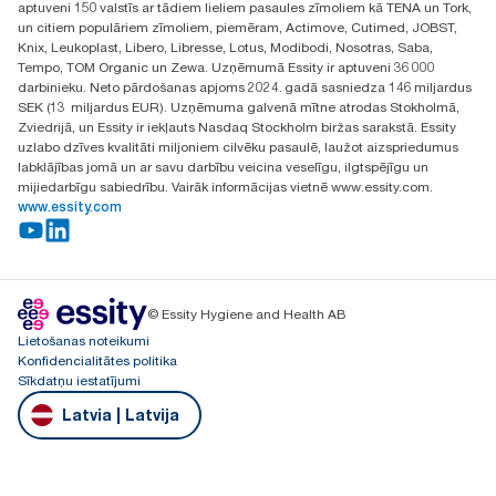
aptuveni 150 valstīs ar tādiem lieliem pasaules zīmoliem kā TENA un Tork,
LV-1028
un citiem populāriem zīmoliem, piemēram, Actimove, Cutimed, JOBST,
Knix, Leukoplast, Libero, Libresse, Lotus, Modibodi, Nosotras, Saba,
Tempo, TOM Organic un Zewa. Uzņēmumā Essity ir aptuveni 36 000
darbinieku. Neto pārdošanas apjoms 2024. gadā sasniedza 146 miljardus
SEK (13 miljardus EUR). Uzņēmuma galvenā mītne atrodas Stokholmā,
Zviedrijā, un Essity ir iekļauts Nasdaq Stockholm biržas sarakstā. Essity
uzlabo dzīves kvalitāti miljoniem cilvēku pasaulē, laužot aizspriedumus
labklājības jomā un ar savu darbību veicina veselīgu, ilgtspējīgu un
mijiedarbīgu sabiedrību. Vairāk informācijas vietnē www.essity.com.
www.essity.com
© Essity Hygiene and Health AB
Lietošanas noteikumi
Konfidencialitātes politika
Sīkdatņu iestatījumi
Latvia | Latvija