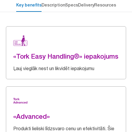
Key benefits
Description
Specs
Delivery
Resources
«Tork Easy Handling®» iepakojums
Ļauj vieglāk nest un likvidēt iepakojumu
«Advanced»
Produkti lieliski līdzsvaro cenu un efektivitāti. Šie