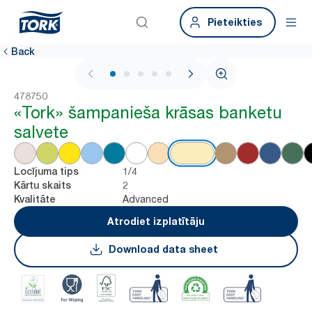
Pieteikties
Back
1 / 5
478750
«Tork» šampanieša krāsas banketu
salvete
1/4
Locījuma tips
2
Kārtu skaits
Advanced
Kvalitāte
Atrodiet izplatītāju
Download data sheet