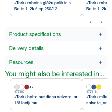
«Tork» robains glāžu paliktnis
«Tork» robain
Balts 1–2k 5iep 250/12
Balts 1–2k 16
Product specifications
Delivery details
Resources
You might also be interested in...
+
7
477402
477416
«Tork» balta pusdienu salvete, ar
«Tork» mīkst
1/8 locījumu
salvete, ar 1