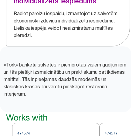
Individualizēts iespiedums
Radiet pareizu iespaidu, izmantojot uz salvetēm
ekonomiski izdevīgu individualizētu iespiedumu.
Lieliska iespēja veidot neaizmirstamu maltītes
pieredzi.
«Tork» banketu salvetes ir piemērotas visiem gadījumiem,
un tās piešķir izsmalcinātību un praktiskumu pat ikdienas
maltītei. Tās ir pieejamas daudzās modernās un
klasiskās krāsās, lai varētu pieskaņot restorāna
interjeram.
Works with
474574
474577