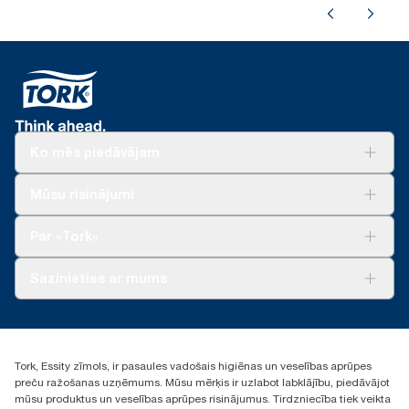
Ko mēs piedāvājam
Risinājumiem
Mūsu risinājumi
Ilgtspēja
Tork Clean Care
Tork Vision Uzkopšana
Par «Tork»
AD-a-Glance
Par mums
Sazinieties ar mums
Veiksmīgas pieredzes stāsti
torklv@essity.com
+371 29141799
+371 292 73368
Tork, Essity zīmols, ir pasaules vadošais higiēnas un veselības aprūpes
Atrast izplatītāju
preču ražošanas uzņēmums. Mūsu mērķis ir uzlabot labklājību, piedāvājot
Ulbrokas street 19A
mūsu produktus un veselības aprūpes risinājumus. Tirdzniecība tiek veikta
Riga, Latvija