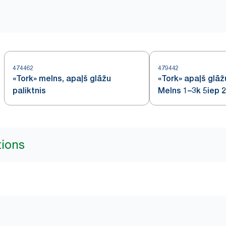
474462
479442
«Tork» melns, apaļš glāžu
«Tork» apaļš glāž
paliktnis
Melns 1–3k 5iep 
tions