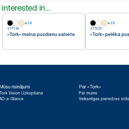
interested in...
+
19
+
19
477148
477205
«Tork» melna pusdienu salvete
«Tork» pelēka pu
Mūsu risinājumi
Par «Tork»
Tork Vision Uzkopšana
Par mums
AD-a-Glance
Veiksmīgas pieredzes stās