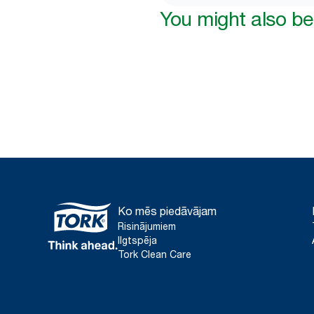
You might also be 
Ko mēs piedāvājam
Risinājumiem
Ilgtspēja
Tork Clean Care