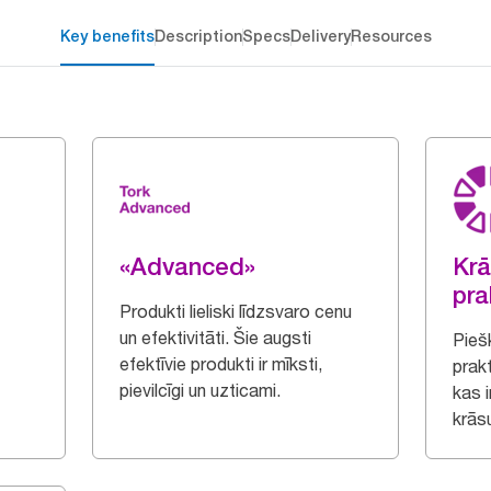
Key benefits
Description
Specs
Delivery
Resources
«Advanced»
Krā
pra
Produkti lieliski līdzsvaro cenu
un efektivitāti. Šie augsti
Piešķ
efektīvie produkti ir mīksti,
prak
pievilcīgi un uzticami.
kas 
krāsu