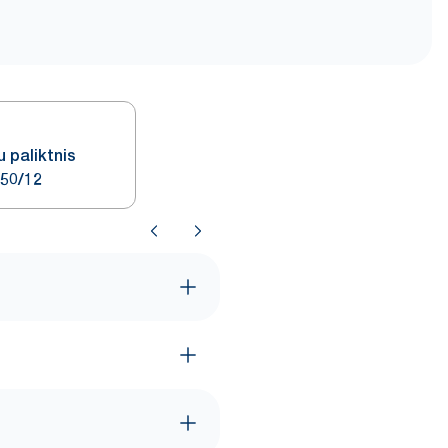
u paliktnis
250/12