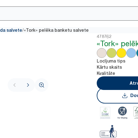
/
da salvete
«Tork» pelēka banketu salvete
478762
«Tork» pelē
Locījuma tips
Kārtu skaits
Kvalitāte
Atr
Dow