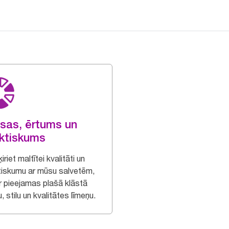
sas, ērtums un
ktiskums
iriet maltītei kvalitāti un
tiskumu ar mūsu salvetēm,
ir pieejamas plašā klāstā
, stilu un kvalitātes līmeņu.