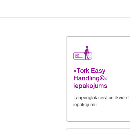
«Tork Easy
Handling®»
iepakojums
Ļauj vieglāk nest un likvidēt
iepakojumu