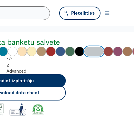
Pieteikties
ka banketu salvete
1/4
2
Advanced
odiet izplatītāju
nload data sheet