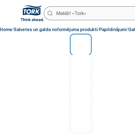
/
/
/
Home
Salvetes un galda noformējuma produkti
Papildinājumi
Gal
1 of 5