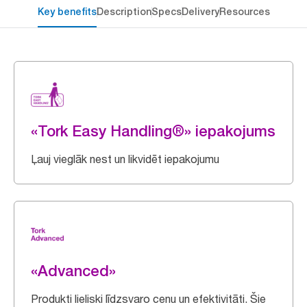
Key benefits
Description
Specs
Delivery
Resources
«Tork Easy Handling®» iepakojums
Ļauj vieglāk nest un likvidēt iepakojumu
«Advanced»
Produkti lieliski līdzsvaro cenu un efektivitāti. Šie