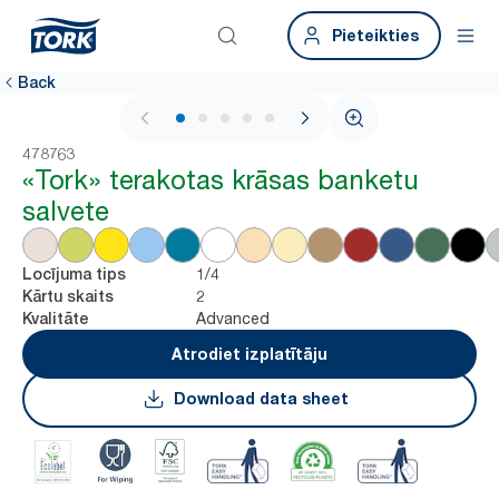
Pieteikties
Back
1 / 5
478763
«Tork» terakotas krāsas banketu
salvete
1/4
Locījuma tips
2
Kārtu skaits
Advanced
Kvalitāte
Atrodiet izplatītāju
Download data sheet