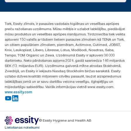
torklv@essity.com
+371 29141799
+371 292 73368
Tork, Essity zīmols, ir pasaules vadošais higiēnas un veselības aprūpes
Atrast izplatītāju
preču ražošanas uzņēmums. Mūsu mērķis ir uzlabot labklājību, piedāvājot
Ulbrokas street 19A
mūsu produktus un veselības aprūpes risinājumus. Tirdzniecība tiek veikta
Riga, Latvija
aptuveni 150 valstīs ar tādiem lieliem pasaules zīmoliem kā TENA un Tork,
LV-1028
un citiem populāriem zīmoliem, piemēram, Actimove, Cutimed, JOBST,
Knix, Leukoplast, Libero, Libresse, Lotus, Modibodi, Nosotras, Saba,
Tempo, TOM Organic un Zewa. Uzņēmumā Essity ir aptuveni 36 000
darbinieku. Neto pārdošanas apjoms 2024. gadā sasniedza 146 miljardus
SEK (13 miljardus EUR). Uzņēmuma galvenā mītne atrodas Stokholmā,
Zviedrijā, un Essity ir iekļauts Nasdaq Stockholm biržas sarakstā. Essity
uzlabo dzīves kvalitāti miljoniem cilvēku pasaulē, laužot aizspriedumus
labklājības jomā un ar savu darbību veicina veselīgu, ilgtspējīgu un
mijiedarbīgu sabiedrību. Vairāk informācijas vietnē www.essity.com.
www.essity.com
© Essity Hygiene and Health AB
Lietošanas noteikumi