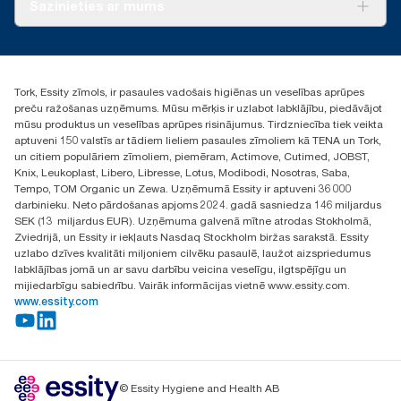
Par mums
Sazinieties ar mums
Veiksmīgas pieredzes stāsti
torklv@essity.com
+371 29141799
+371 292 73368
Tork, Essity zīmols, ir pasaules vadošais higiēnas un veselības aprūpes
Atrast izplatītāju
preču ražošanas uzņēmums. Mūsu mērķis ir uzlabot labklājību, piedāvājot
Ulbrokas street 19A
mūsu produktus un veselības aprūpes risinājumus. Tirdzniecība tiek veikta
Riga, Latvija
aptuveni 150 valstīs ar tādiem lieliem pasaules zīmoliem kā TENA un Tork,
LV-1028
un citiem populāriem zīmoliem, piemēram, Actimove, Cutimed, JOBST,
Knix, Leukoplast, Libero, Libresse, Lotus, Modibodi, Nosotras, Saba,
Tempo, TOM Organic un Zewa. Uzņēmumā Essity ir aptuveni 36 000
darbinieku. Neto pārdošanas apjoms 2024. gadā sasniedza 146 miljardus
SEK (13 miljardus EUR). Uzņēmuma galvenā mītne atrodas Stokholmā,
Zviedrijā, un Essity ir iekļauts Nasdaq Stockholm biržas sarakstā. Essity
uzlabo dzīves kvalitāti miljoniem cilvēku pasaulē, laužot aizspriedumus
labklājības jomā un ar savu darbību veicina veselīgu, ilgtspējīgu un
mijiedarbīgu sabiedrību. Vairāk informācijas vietnē www.essity.com.
www.essity.com
© Essity Hygiene and Health AB