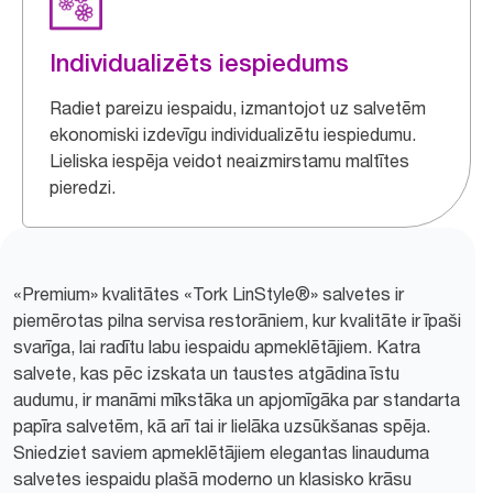
Individualizēts iespiedums
Radiet pareizu iespaidu, izmantojot uz salvetēm
ekonomiski izdevīgu individualizētu iespiedumu.
Lieliska iespēja veidot neaizmirstamu maltītes
pieredzi.
«Premium» kvalitātes «Tork LinStyle®» salvetes ir
piemērotas pilna servisa restorāniem, kur kvalitāte ir īpaši
svarīga, lai radītu labu iespaidu apmeklētājiem. Katra
salvete, kas pēc izskata un taustes atgādina īstu
audumu, ir manāmi mīkstāka un apjomīgāka par standarta
papīra salvetēm, kā arī tai ir lielāka uzsūkšanas spēja.
Sniedziet saviem apmeklētājiem elegantas linauduma
salvetes iespaidu plašā moderno un klasisko krāsu