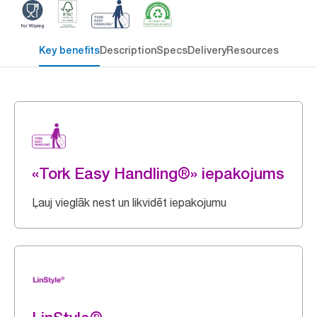
Key benefits
Description
Specs
Delivery
Resources
«Tork Easy Handling®» iepakojums
Ļauj vieglāk nest un likvidēt iepakojumu