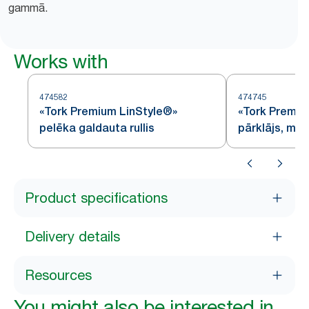
gammā.
Works with
474582
474745
«Tork Premium LinStyle®»
«Tork Premiu
pelēka galdauta rullis
pārklājs, mel
Product specifications
Delivery details
Resources
You might also be interested in...