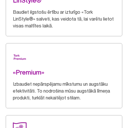
LinStyle®
Baudiet ilgstošu ērtību ar izturīgo «Tork
LinStyle®» salveti, kas veidota tā, lai varētu lietot
visas maltītes laikā.
«Premium»
Izbaudiet nepārspējamu mīkstumu un augstāku
efektivitāti. To nodrošina mūsu augstākā līmeņa
produkti, turklāt nekaitējot stilam.