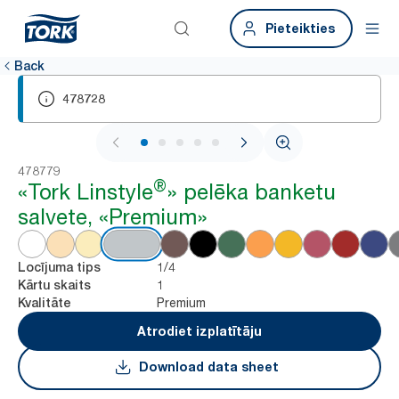
Pieteikties
Back
478728
1 / 5
478779
®
«Tork Linstyle
» pelēka banketu
salvete, «Premium»
1/4
Locījuma tips
1
Kārtu skaits
Premium
Kvalitāte
Atrodiet izplatītāju
Download data sheet