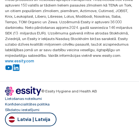
Riga, Latvija
aptuveni 150 valstīs ar tādiem lieliem pasaules zīmoliem kā TENA un Tork,
LV-1028
un citiem populāriem zīmoliem, piemēram, Actimove, Cutimed, JOBST,
Knix, Leukoplast, Libero, Libresse, Lotus, Modibodi, Nosotras, Saba,
Tempo, TOM Organic un Zewa. Uzņēmumā Essity ir aptuveni 36 000
darbinieku. Neto pārdošanas apjoms 2024. gadā sasniedza 146 miljardus
SEK (13 miljardus EUR). Uzņēmuma galvenā mītne atrodas Stokholmā,
Zviedrijā, un Essity ir iekļauts Nasdaq Stockholm biržas sarakstā. Essity
uzlabo dzīves kvalitāti miljoniem cilvēku pasaulē, laužot aizspriedumus
labklājības jomā un ar savu darbību veicina veselīgu, ilgtspējīgu un
mijiedarbīgu sabiedrību. Vairāk informācijas vietnē www.essity.com.
www.essity.com
© Essity Hygiene and Health AB
Lietošanas noteikumi
Konfidencialitātes politika
Sīkdatņu iestatījumi
Latvia | Latvija