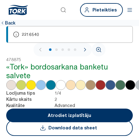
Pieteikties
Back
2216540
1 / 5
478875
«Tork» bordosarkana banketu
salvete
1/4
Locījuma tips
2
Kārtu skaits
Advanced
Kvalitāte
Atrodiet izplatītāju
Download data sheet