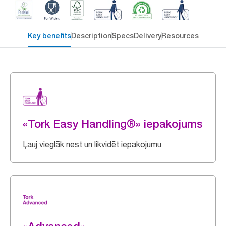
Key benefits
Description
Specs
Delivery
Resources
«Tork Easy Handling®» iepakojums
Ļauj vieglāk nest un likvidēt iepakojumu