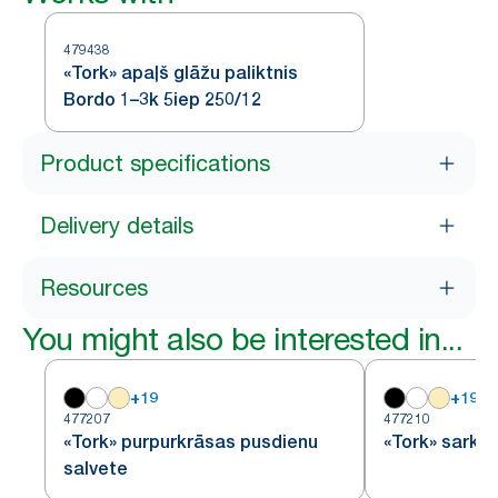
479438
«Tork» apaļš glāžu paliktnis
Bordo 1–3k 5iep 250/12
Product specifications
Delivery details
Resources
You might also be interested in...
+
19
+
19
477207
477210
«Tork» purpurkrāsas pusdienu
«Tork» sarka
salvete