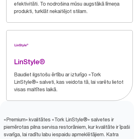
efektivitāti. To nodrošina mūsu augstākā līmeņa
produkti, turklāt nekaitējot stilam.
LinStyle®
Baudiet ilgstošu ērtību ar izturīgo «Tork
LinStyle®» salveti, kas veidota tā, lai varētu lietot
visas maltītes laikā.
«Premium» kvalitātes «Tork LinStyle®» salvetes ir
piemērotas pilna servisa restorāniem, kur kvalitāte ir īpaši
svarīga, lai radītu labu iespaidu apmeklētājiem. Katra