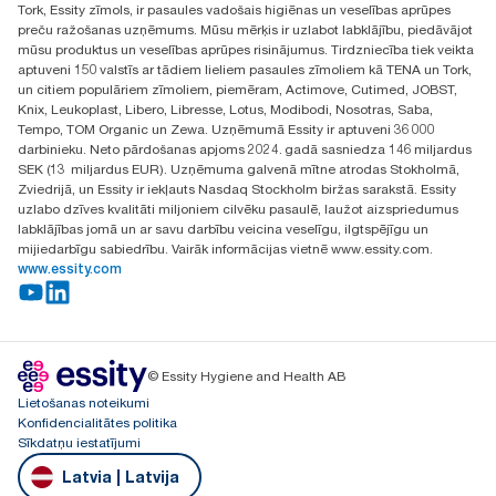
Tork, Essity zīmols, ir pasaules vadošais higiēnas un veselības aprūpes
Atrast izplatītāju
preču ražošanas uzņēmums. Mūsu mērķis ir uzlabot labklājību, piedāvājot
Ulbrokas street 19A
mūsu produktus un veselības aprūpes risinājumus. Tirdzniecība tiek veikta
Riga, Latvija
aptuveni 150 valstīs ar tādiem lieliem pasaules zīmoliem kā TENA un Tork,
LV-1028
un citiem populāriem zīmoliem, piemēram, Actimove, Cutimed, JOBST,
Knix, Leukoplast, Libero, Libresse, Lotus, Modibodi, Nosotras, Saba,
Tempo, TOM Organic un Zewa. Uzņēmumā Essity ir aptuveni 36 000
darbinieku. Neto pārdošanas apjoms 2024. gadā sasniedza 146 miljardus
SEK (13 miljardus EUR). Uzņēmuma galvenā mītne atrodas Stokholmā,
Zviedrijā, un Essity ir iekļauts Nasdaq Stockholm biržas sarakstā. Essity
uzlabo dzīves kvalitāti miljoniem cilvēku pasaulē, laužot aizspriedumus
labklājības jomā un ar savu darbību veicina veselīgu, ilgtspējīgu un
mijiedarbīgu sabiedrību. Vairāk informācijas vietnē www.essity.com.
www.essity.com
© Essity Hygiene and Health AB
Lietošanas noteikumi
Konfidencialitātes politika
Sīkdatņu iestatījumi
Latvia | Latvija