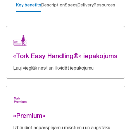
Key benefits
Description
Specs
Delivery
Resources
«Tork Easy Handling®» iepakojums
Ļauj vieglāk nest un likvidēt iepakojumu
«Premium»
Izbaudiet nepārspējamu mīkstumu un augstāku