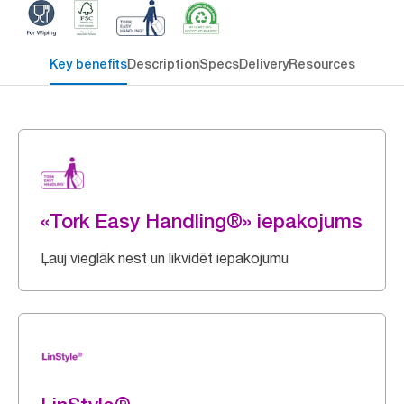
Key benefits
Description
Specs
Delivery
Resources
«Tork Easy Handling®» iepakojums
Ļauj vieglāk nest un likvidēt iepakojumu