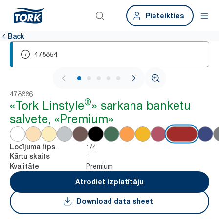
Pieteikties
Back
478854
1 / 5
478886
®
«Tork Linstyle
» sarkana banketu
salvete, «Premium»
1/4
Locījuma tips
1
Kārtu skaits
Premium
Kvalitāte
Atrodiet izplatītāju
Download data sheet