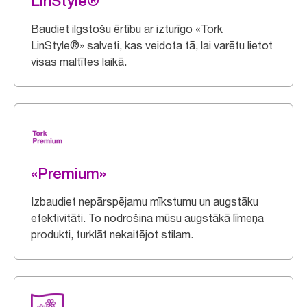
LinStyle®
Baudiet ilgstošu ērtību ar izturīgo «Tork
LinStyle®» salveti, kas veidota tā, lai varētu lietot
visas maltītes laikā.
«Premium»
Izbaudiet nepārspējamu mīkstumu un augstāku
efektivitāti. To nodrošina mūsu augstākā līmeņa
produkti, turklāt nekaitējot stilam.