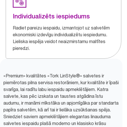
Individualizēts iespiedums
Radiet pareizu iespaidu, izmantojot uz salvetēm
ekonomiski izdevīgu individualizētu iespiedumu.
Lieliska iespēja veidot neaizmirstamu maltītes
pieredzi.
«Premium» kvalitātes «Tork LinStyle®» salvetes ir
piemērotas pilna servisa restorāniem, kur kvalitāte ir īpaši
svarīga, lai radītu labu iespaidu apmeklētājiem. Katra
salvete, kas pēc izskata un taustes atgādina īstu
audumu, ir manāmi mīkstāka un apjomīgāka par standarta
papīra salvetēm, kā arī tai ir lielāka uzsūkšanas spēja.
Sniedziet saviem apmeklētājiem elegantas linauduma
salvetes iespaidu plašā moderno un klasisko krāsu