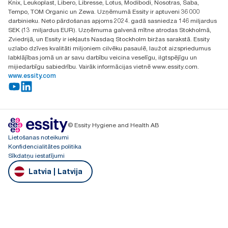
Knix, Leukoplast, Libero, Libresse, Lotus, Modibodi, Nosotras, Saba,
Tempo, TOM Organic un Zewa. Uzņēmumā Essity ir aptuveni 36 000
darbinieku. Neto pārdošanas apjoms 2024. gadā sasniedza 146 miljardus
SEK (13 miljardus EUR). Uzņēmuma galvenā mītne atrodas Stokholmā,
Zviedrijā, un Essity ir iekļauts Nasdaq Stockholm biržas sarakstā. Essity
uzlabo dzīves kvalitāti miljoniem cilvēku pasaulē, laužot aizspriedumus
labklājības jomā un ar savu darbību veicina veselīgu, ilgtspējīgu un
mijiedarbīgu sabiedrību. Vairāk informācijas vietnē www.essity.com.
www.essity.com
© Essity Hygiene and Health AB
Lietošanas noteikumi
Konfidencialitātes politika
Sīkdatņu iestatījumi
Latvia | Latvija