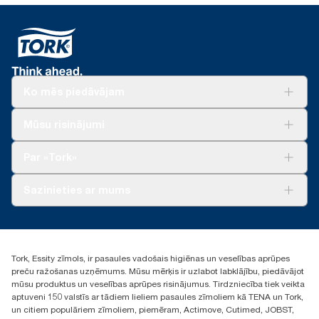
Ko mēs piedāvājam
Risinājumiem
Mūsu risinājumi
Ilgtspēja
Tork Clean Care
Tork Vision Uzkopšana
Par «Tork»
AD-a-Glance
Par mums
Sazinieties ar mums
Veiksmīgas pieredzes stāsti
torklv@essity.com
+371 29141799
+371 292 73368
Tork, Essity zīmols, ir pasaules vadošais higiēnas un veselības aprūpes
Atrast izplatītāju
preču ražošanas uzņēmums. Mūsu mērķis ir uzlabot labklājību, piedāvājot
Ulbrokas street 19A
mūsu produktus un veselības aprūpes risinājumus. Tirdzniecība tiek veikta
Riga, Latvija
aptuveni 150 valstīs ar tādiem lieliem pasaules zīmoliem kā TENA un Tork,
LV-1028
un citiem populāriem zīmoliem, piemēram, Actimove, Cutimed, JOBST,