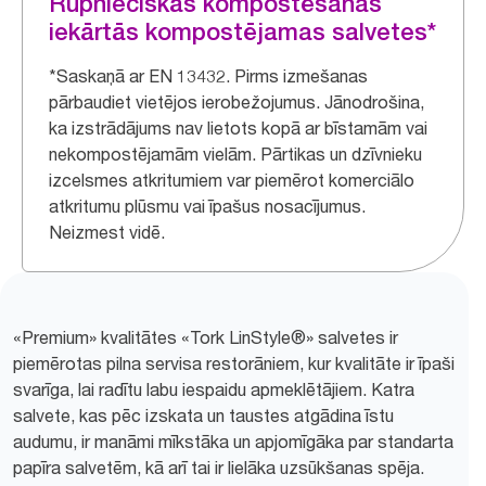
Rūpnieciskās kompostēšanas
iekārtās kompostējamas salvetes*
*Saskaņā ar EN 13432. Pirms izmešanas
pārbaudiet vietējos ierobežojumus. Jānodrošina,
ka izstrādājums nav lietots kopā ar bīstamām vai
nekompostējamām vielām. Pārtikas un dzīvnieku
izcelsmes atkritumiem var piemērot komerciālo
atkritumu plūsmu vai īpašus nosacījumus.
Neizmest vidē.
«Premium» kvalitātes «Tork LinStyle®» salvetes ir
piemērotas pilna servisa restorāniem, kur kvalitāte ir īpaši
svarīga, lai radītu labu iespaidu apmeklētājiem. Katra
salvete, kas pēc izskata un taustes atgādina īstu
audumu, ir manāmi mīkstāka un apjomīgāka par standarta
papīra salvetēm, kā arī tai ir lielāka uzsūkšanas spēja.