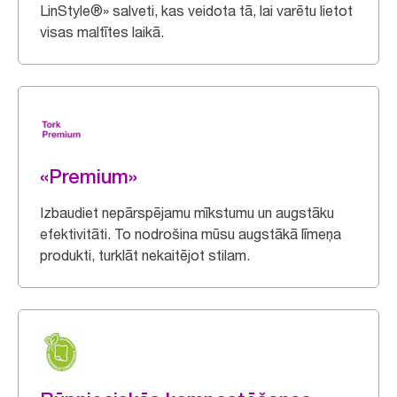
LinStyle®» salveti, kas veidota tā, lai varētu lietot
visas maltītes laikā.
«Premium»
Izbaudiet nepārspējamu mīkstumu un augstāku
efektivitāti. To nodrošina mūsu augstākā līmeņa
produkti, turklāt nekaitējot stilam.