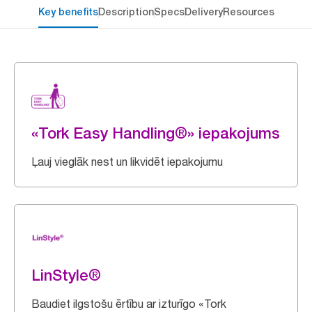
Key benefits
Description
Specs
Delivery
Resources
«Tork Easy Handling®» iepakojums
Ļauj vieglāk nest un likvidēt iepakojumu
LinStyle®
Baudiet ilgstošu ērtību ar izturīgo «Tork