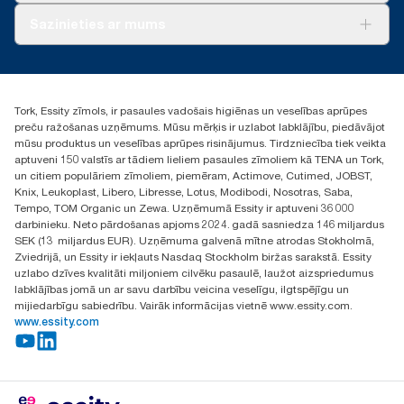
Par mums
Sazinieties ar mums
Veiksmīgas pieredzes stāsti
torklv@essity.com
+371 29141799
+371 292 73368
Tork, Essity zīmols, ir pasaules vadošais higiēnas un veselības aprūpes
Atrast izplatītāju
preču ražošanas uzņēmums. Mūsu mērķis ir uzlabot labklājību, piedāvājot
Ulbrokas street 19A
mūsu produktus un veselības aprūpes risinājumus. Tirdzniecība tiek veikta
Riga, Latvija
aptuveni 150 valstīs ar tādiem lieliem pasaules zīmoliem kā TENA un Tork,
LV-1028
un citiem populāriem zīmoliem, piemēram, Actimove, Cutimed, JOBST,
Knix, Leukoplast, Libero, Libresse, Lotus, Modibodi, Nosotras, Saba,
Tempo, TOM Organic un Zewa. Uzņēmumā Essity ir aptuveni 36 000
darbinieku. Neto pārdošanas apjoms 2024. gadā sasniedza 146 miljardus
SEK (13 miljardus EUR). Uzņēmuma galvenā mītne atrodas Stokholmā,
Zviedrijā, un Essity ir iekļauts Nasdaq Stockholm biržas sarakstā. Essity
uzlabo dzīves kvalitāti miljoniem cilvēku pasaulē, laužot aizspriedumus
labklājības jomā un ar savu darbību veicina veselīgu, ilgtspējīgu un
mijiedarbīgu sabiedrību. Vairāk informācijas vietnē www.essity.com.
www.essity.com