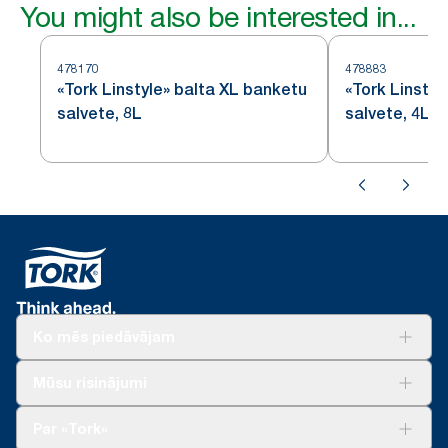
You might also be interested in...
478170
478883
«Tork Linstyle» balta XL banketu
«Tork Linstyl
salvete, 8L
salvete, 4L
Ko mēs piedāvājam
Risinājumiem
Mūsu risinājumi
Ilgtspēja
Tork Clean Care
Tork Vision Uzkopšana
Par «Tork»
AD-a-Glance