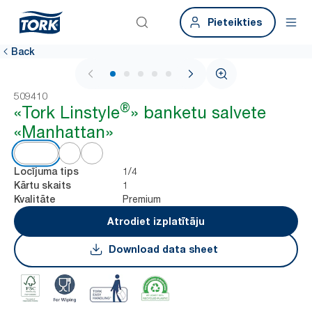
Pieteikties
Back
1 / 5
509410
®
«Tork Linstyle
» banketu salvete
«Manhattan»
1/4
Locījuma tips
1
Kārtu skaits
Premium
Kvalitāte
Atrodiet izplatītāju
Download data sheet