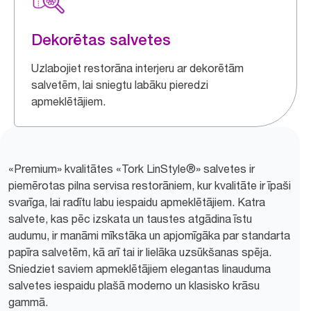
Dekorētas salvetes
Uzlabojiet restorāna interjeru ar dekorētām
salvetēm, lai sniegtu labāku pieredzi
apmeklētājiem.
«Premium» kvalitātes «Tork LinStyle®» salvetes ir
piemērotas pilna servisa restorāniem, kur kvalitāte ir īpaši
svarīga, lai radītu labu iespaidu apmeklētājiem. Katra
salvete, kas pēc izskata un taustes atgādina īstu
audumu, ir manāmi mīkstāka un apjomīgāka par standarta
papīra salvetēm, kā arī tai ir lielāka uzsūkšanas spēja.
Sniedziet saviem apmeklētājiem elegantas linauduma
salvetes iespaidu plašā moderno un klasisko krāsu
gammā.