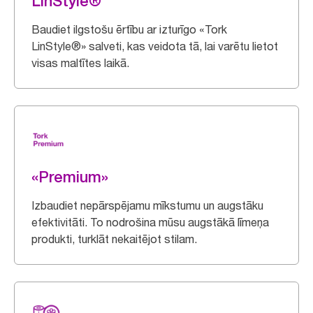
LinStyle®
Baudiet ilgstošu ērtību ar izturīgo «Tork
LinStyle®» salveti, kas veidota tā, lai varētu lietot
visas maltītes laikā.
«Premium»
Izbaudiet nepārspējamu mīkstumu un augstāku
efektivitāti. To nodrošina mūsu augstākā līmeņa
produkti, turklāt nekaitējot stilam.