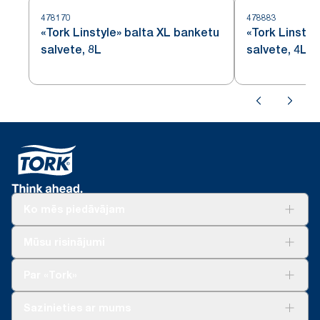
478170
478883
«Tork Linstyle» balta XL banketu
«Tork Linstyl
salvete, 8L
salvete, 4L
Ko mēs piedāvājam
Risinājumiem
Mūsu risinājumi
Ilgtspēja
Tork Clean Care
Tork Vision Uzkopšana
Par «Tork»
AD-a-Glance
Par mums
Sazinieties ar mums
Veiksmīgas pieredzes stāsti