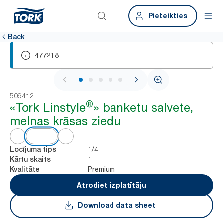
Pieteikties
Back
477218
1 / 5
509412
®
«Tork Linstyle
» banketu salvete,
melnas krāsas ziedu
1/4
Locījuma tips
1
Kārtu skaits
Premium
Kvalitāte
Atrodiet izplatītāju
Download data sheet