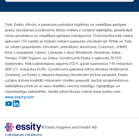
torklv@essity.com
+371 29141799
+371 292 73368
Tork, Essity zīmols, ir pasaules vadošais higiēnas un veselības aprūpes
Atrast izplatītāju
preču ražošanas uzņēmums. Mūsu mērķis ir uzlabot labklājību, piedāvājot
Ulbrokas street 19A
mūsu produktus un veselības aprūpes risinājumus. Tirdzniecība tiek veikta
Riga, Latvija
aptuveni 150 valstīs ar tādiem lieliem pasaules zīmoliem kā TENA un Tork,
LV-1028
un citiem populāriem zīmoliem, piemēram, Actimove, Cutimed, JOBST,
Knix, Leukoplast, Libero, Libresse, Lotus, Modibodi, Nosotras, Saba,
Tempo, TOM Organic un Zewa. Uzņēmumā Essity ir aptuveni 36 000
darbinieku. Neto pārdošanas apjoms 2024. gadā sasniedza 146 miljardus
SEK (13 miljardus EUR). Uzņēmuma galvenā mītne atrodas Stokholmā,
Zviedrijā, un Essity ir iekļauts Nasdaq Stockholm biržas sarakstā. Essity
uzlabo dzīves kvalitāti miljoniem cilvēku pasaulē, laužot aizspriedumus
labklājības jomā un ar savu darbību veicina veselīgu, ilgtspējīgu un
mijiedarbīgu sabiedrību. Vairāk informācijas vietnē www.essity.com.
www.essity.com
© Essity Hygiene and Health AB
Lietošanas noteikumi