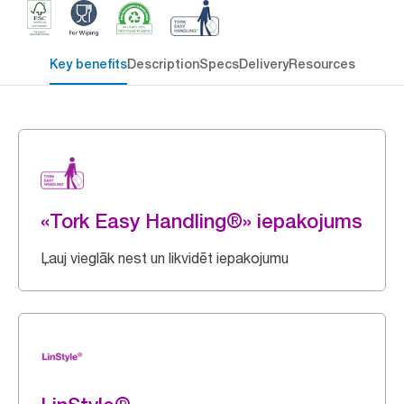
Key benefits
Description
Specs
Delivery
Resources
«Tork Easy Handling®» iepakojums
Ļauj vieglāk nest un likvidēt iepakojumu