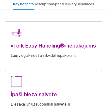
Key benefits
Description
Specs
Delivery
Resources
«Tork Easy Handling®» iepakojums
Ļauj vieglāk nest un likvidēt iepakojumu
Īpaši bieza salvete
Biezākai un uzsūcošākai salvetei ir