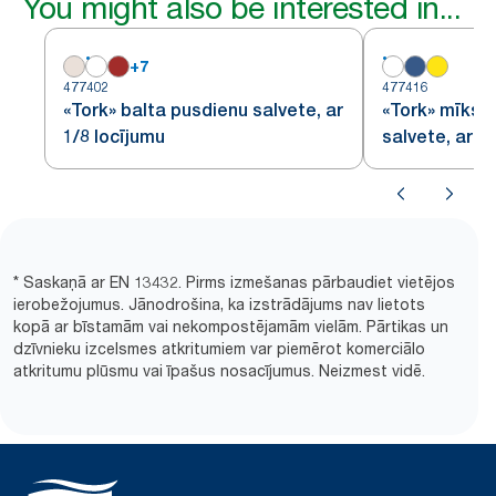
You might also be interested in...
+
7
477402
477416
«Tork» balta pusdienu salvete, ar
«Tork» mīkst
1/8 locījumu
salvete, ar 1
* Saskaņā ar EN 13432. Pirms izmešanas pārbaudiet vietējos
ierobežojumus. Jānodrošina, ka izstrādājums nav lietots
kopā ar bīstamām vai nekompostējamām vielām. Pārtikas un
dzīvnieku izcelsmes atkritumiem var piemērot komerciālo
atkritumu plūsmu vai īpašus nosacījumus. Neizmest vidē.