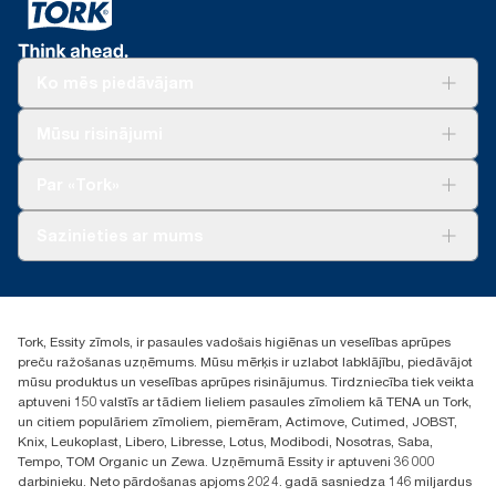
Ko mēs piedāvājam
Risinājumiem
Mūsu risinājumi
Ilgtspēja
Tork Clean Care
Tork Vision Uzkopšana
Par «Tork»
AD-a-Glance
Par mums
Sazinieties ar mums
Veiksmīgas pieredzes stāsti
torklv@essity.com
+371 29141799
+371 292 73368
Tork, Essity zīmols, ir pasaules vadošais higiēnas un veselības aprūpes
Atrast izplatītāju
preču ražošanas uzņēmums. Mūsu mērķis ir uzlabot labklājību, piedāvājot
Ulbrokas street 19A
mūsu produktus un veselības aprūpes risinājumus. Tirdzniecība tiek veikta
Riga, Latvija
aptuveni 150 valstīs ar tādiem lieliem pasaules zīmoliem kā TENA un Tork,
LV-1028
un citiem populāriem zīmoliem, piemēram, Actimove, Cutimed, JOBST,
Knix, Leukoplast, Libero, Libresse, Lotus, Modibodi, Nosotras, Saba,
Tempo, TOM Organic un Zewa. Uzņēmumā Essity ir aptuveni 36 000
darbinieku. Neto pārdošanas apjoms 2024. gadā sasniedza 146 miljardus