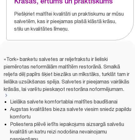
Krāsas, ērtums un praktiskums
Piešķiriet maltītei kvalitāti un praktiskumu ar mūsu
salvetēm, kas ir pieejamas plašā klāstā krāsu,
stilu un kvalitātes līmeņu.
«Tork» banketu salvetes ar reljefrakstu ir lieliski
piemērotas neformālām maltītēm restorānā. Smalkā
reljefa dēļ papīrs šķiet biezāks un mīkstāks, turklāt tam ir
lielāka uzsūkšanas spēja. Salvetes ir pieejamas vairākās
krāsās, lai varētu pieskaņot restorāna noformējumam.
Lielāka salvete komfortablai maltītes baudīšanai
Augstas kvalitātes bieza salvete viesim sniedz papildu
komfortu
Poliestera plēvē ietīts iepakojums aizsargā salvešu
kvalitāti un katru reizi nodošina nevainojamu
pasniegšanu