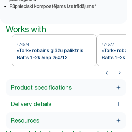
Rūpnieciski kompostējams izstrādājums*
Works with
474574
474577
«Tork» robains glāžu paliktnis
«Tork» robain
Balts 1–2k 5iep 250/12
Balts 1–2k 16
Product specifications
Delivery details
Resources