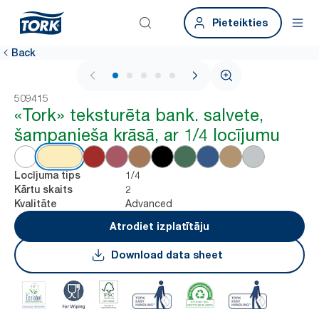
Pieteikties
Back
1 / 5
509415
«Tork» teksturēta bank. salvete,
šampanieša krāsā, ar 1/4 locījumu
1/4
Locījuma tips
2
Kārtu skaits
Advanced
Kvalitāte
Atrodiet izplatītāju
Download data sheet