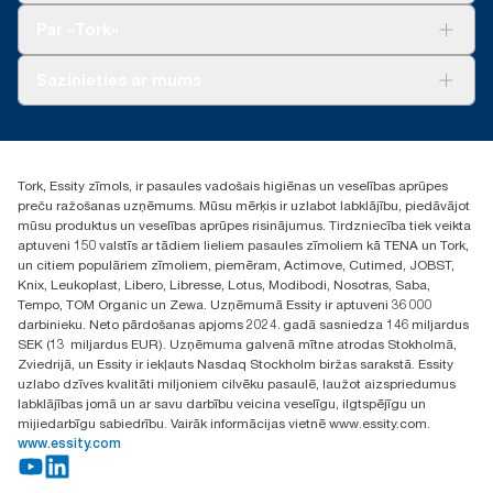
Tork Clean Care
Tork Vision Uzkopšana
Par «Tork»
AD-a-Glance
Par mums
Sazinieties ar mums
Veiksmīgas pieredzes stāsti
torklv@essity.com
+371 29141799
+371 292 73368
Tork, Essity zīmols, ir pasaules vadošais higiēnas un veselības aprūpes
Atrast izplatītāju
preču ražošanas uzņēmums. Mūsu mērķis ir uzlabot labklājību, piedāvājot
Ulbrokas street 19A
mūsu produktus un veselības aprūpes risinājumus. Tirdzniecība tiek veikta
Riga, Latvija
aptuveni 150 valstīs ar tādiem lieliem pasaules zīmoliem kā TENA un Tork,
LV-1028
un citiem populāriem zīmoliem, piemēram, Actimove, Cutimed, JOBST,
Knix, Leukoplast, Libero, Libresse, Lotus, Modibodi, Nosotras, Saba,
Tempo, TOM Organic un Zewa. Uzņēmumā Essity ir aptuveni 36 000
darbinieku. Neto pārdošanas apjoms 2024. gadā sasniedza 146 miljardus
SEK (13 miljardus EUR). Uzņēmuma galvenā mītne atrodas Stokholmā,
Zviedrijā, un Essity ir iekļauts Nasdaq Stockholm biržas sarakstā. Essity
uzlabo dzīves kvalitāti miljoniem cilvēku pasaulē, laužot aizspriedumus
labklājības jomā un ar savu darbību veicina veselīgu, ilgtspējīgu un
mijiedarbīgu sabiedrību. Vairāk informācijas vietnē www.essity.com.
www.essity.com