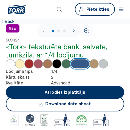
Pieteikties
Back
New
1 / 3
509424
«Tork» teksturēta bank. salvete,
tumšzila, ar 1/4 locījumu
1/4
Locījuma tips
2
Kārtu skaits
Advanced
Kvalitāte
Atrodiet izplatītāju
Download data sheet