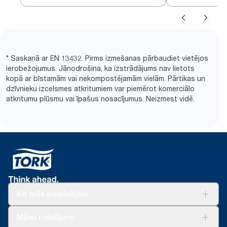
* Saskaņā ar EN 13432. Pirms izmešanas pārbaudiet vietējos
ierobežojumus. Jānodrošina, ka izstrādājums nav lietots
kopā ar bīstamām vai nekompostējamām vielām. Pārtikas un
dzīvnieku izcelsmes atkritumiem var piemērot komerciālo
atkritumu plūsmu vai īpašus nosacījumus. Neizmest vidē.
Ko mēs piedāvājam
Risinājumiem
Mūsu risinājumi
Ilgtspēja