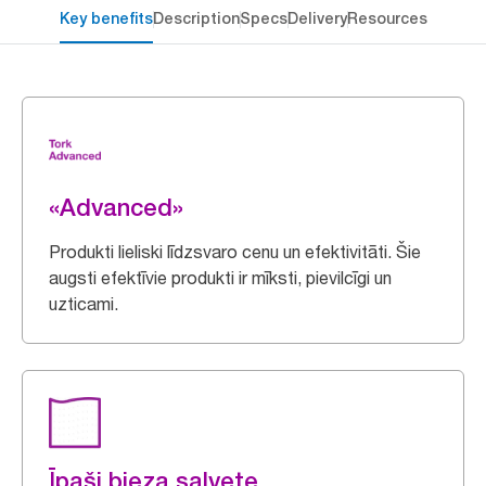
Key benefits
Description
Specs
Delivery
Resources
«Advanced»
Produkti lieliski līdzsvaro cenu un efektivitāti. Šie
augsti efektīvie produkti ir mīksti, pievilcīgi un
uzticami.
Īpaši bieza salvete