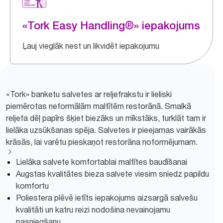
«Tork Easy Handling®» iepakojums
Ļauj vieglāk nest un likvidēt iepakojumu
«Tork» banketu salvetes ar reljefrakstu ir lieliski
piemērotas neformālām maltītēm restorānā. Smalkā
reljefa dēļ papīrs šķiet biezāks un mīkstāks, turklāt tam ir
lielāka uzsūkšanas spēja. Salvetes ir pieejamas vairākās
krāsās, lai varētu pieskaņot restorāna noformējumam.
Lielāka salvete komfortablai maltītes baudīšanai
Augstas kvalitātes bieza salvete viesim sniedz papildu
komfortu
Poliestera plēvē ietīts iepakojums aizsargā salvešu
kvalitāti un katru reizi nodošina nevainojamu
pasniegšanu