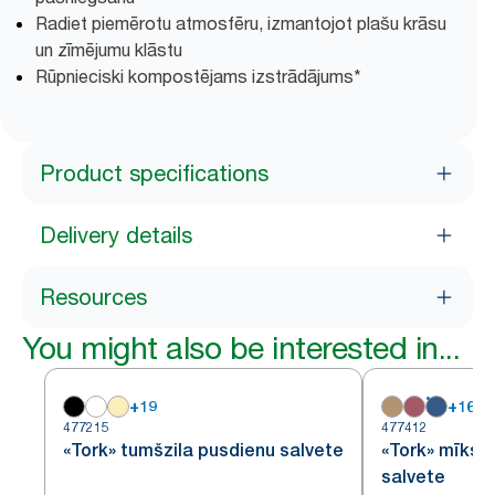
Radiet piemērotu atmosfēru, izmantojot plašu krāsu
un zīmējumu klāstu
Rūpnieciski kompostējams izstrādājums*
Product specifications
Delivery details
Resources
You might also be interested in...
+
19
+
16
477215
477412
«Tork» tumšzila pusdienu salvete
«Tork» mīkst
salvete