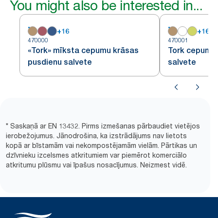
You might also be interested in...
+
16
+
16
470000
470001
«Tork» mīksta cepumu krāsas
Tork cepumu 
pusdienu salvete
salvete
* Saskaņā ar EN 13432. Pirms izmešanas pārbaudiet vietējos
ierobežojumus. Jānodrošina, ka izstrādājums nav lietots
kopā ar bīstamām vai nekompostējamām vielām. Pārtikas un
dzīvnieku izcelsmes atkritumiem var piemērot komerciālo
atkritumu plūsmu vai īpašus nosacījumus. Neizmest vidē.