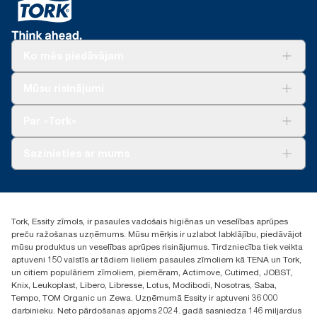
Ko mēs piedāvājam
Risinājumiem
Mūsu risinājumi
Ilgtspēja
Tork Clean Care
Tork Vision Uzkopšana
Par «Tork»
AD-a-Glance
Par mums
Sazinieties ar mums
Veiksmīgas pieredzes stāsti
torklv@essity.com
+371 29141799
+371 292 73368
Tork, Essity zīmols, ir pasaules vadošais higiēnas un veselības aprūpes
Atrast izplatītāju
preču ražošanas uzņēmums. Mūsu mērķis ir uzlabot labklājību, piedāvājot
Ulbrokas street 19A
mūsu produktus un veselības aprūpes risinājumus. Tirdzniecība tiek veikta
Riga, Latvija
aptuveni 150 valstīs ar tādiem lieliem pasaules zīmoliem kā TENA un Tork,
LV-1028
un citiem populāriem zīmoliem, piemēram, Actimove, Cutimed, JOBST,
Knix, Leukoplast, Libero, Libresse, Lotus, Modibodi, Nosotras, Saba,
Tempo, TOM Organic un Zewa. Uzņēmumā Essity ir aptuveni 36 000
darbinieku. Neto pārdošanas apjoms 2024. gadā sasniedza 146 miljardus