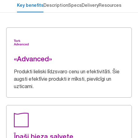
Key benefits
Description
Specs
Delivery
Resources
«Advanced»
Produkti lieliski līdzsvaro cenu un efektivitāti. Šie
augsti efektīvie produkti ir mīksti, pievilcīgi un
uzticami.
Īpaši bieza salvete