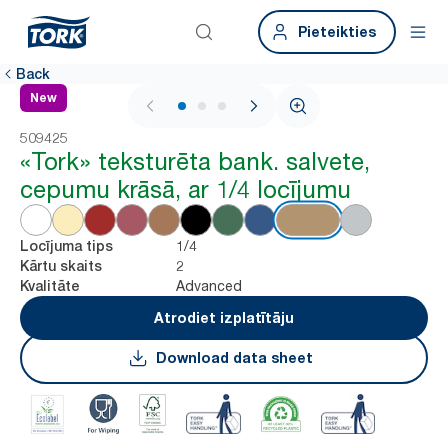
Pieteikties
Back
New
1 / 3
509425
«Tork» teksturēta bank. salvete,
cepumu krāsā, ar 1/4 locījumu
1/4
Locījuma tips
2
Kārtu skaits
Advanced
Kvalitāte
Atrodiet izplatītāju
Download data sheet