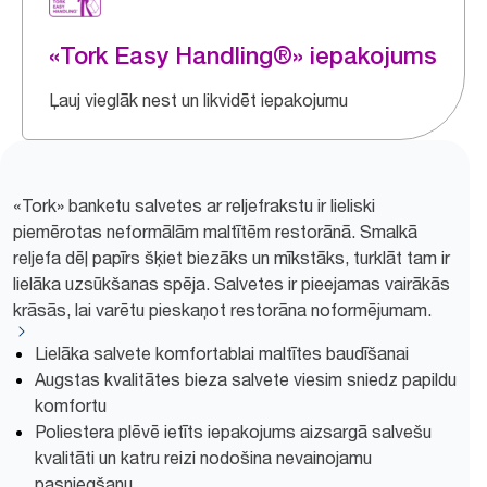
«Tork Easy Handling®» iepakojums
Ļauj vieglāk nest un likvidēt iepakojumu
«Tork» banketu salvetes ar reljefrakstu ir lieliski
piemērotas neformālām maltītēm restorānā. Smalkā
reljefa dēļ papīrs šķiet biezāks un mīkstāks, turklāt tam ir
lielāka uzsūkšanas spēja. Salvetes ir pieejamas vairākās
krāsās, lai varētu pieskaņot restorāna noformējumam.
Lielāka salvete komfortablai maltītes baudīšanai
Augstas kvalitātes bieza salvete viesim sniedz papildu
komfortu
Poliestera plēvē ietīts iepakojums aizsargā salvešu
kvalitāti un katru reizi nodošina nevainojamu
pasniegšanu