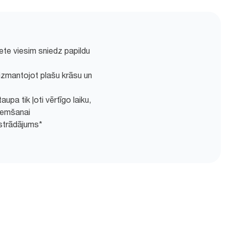
ete viesim sniedz papildu
izmantojot plašu krāsu un
upa tik ļoti vērtīgo laiku,
ņemšanai
strādājums*