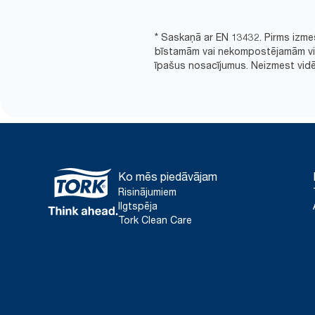
* Saskaņā ar EN 13432. Pirms izme
bīstamām vai nekompostējamām viel
īpašus nosacījumus. Neizmest vidē
Ko mēs piedāvājam
Risinājumiem
Ilgtspēja
Tork Clean Care