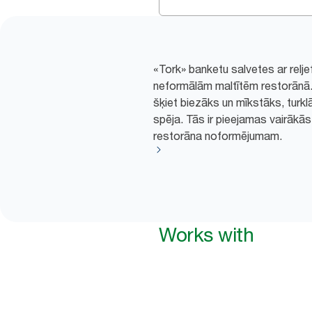
«Tork» banketu salvetes ar reljef
neformālām maltītēm restorānā. 
šķiet biezāks un mīkstāks, turkl
spēja. Tās ir pieejamas vairākās
restorāna noformējumam.
Works with