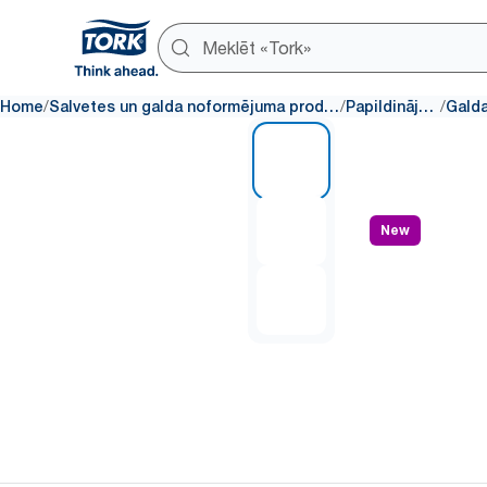
/
/
/
Home
Salvetes un galda noformējuma produkti
Papildinājumi
1 of 3
New