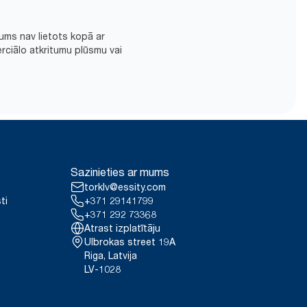
ums nav lietots kopā ar
rciālo atkritumu plūsmu vai
Sazinieties ar mums
torklv@essity.com
ti
+371 29141799
+371 292 73368
Atrast izplatītāju
Ulbrokas street 19A
Riga, Latvija
LV-1028