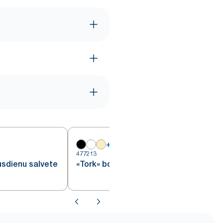
+
19
477213
4
usdienu salvete
«Tork» bordo pusdienu salvete