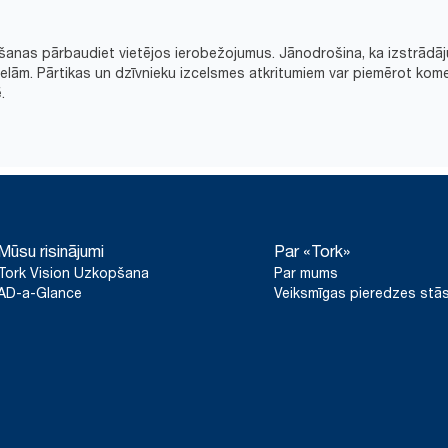
šanas pārbaudiet vietējos ierobežojumus. Jānodrošina, ka izstrādāj
ām. Pārtikas un dzīvnieku izcelsmes atkritumiem var piemērot kome
.
Mūsu risinājumi
Par «Tork»
Tork Vision Uzkopšana
Par mums
AD-a-Glance
Veiksmīgas pieredzes stās