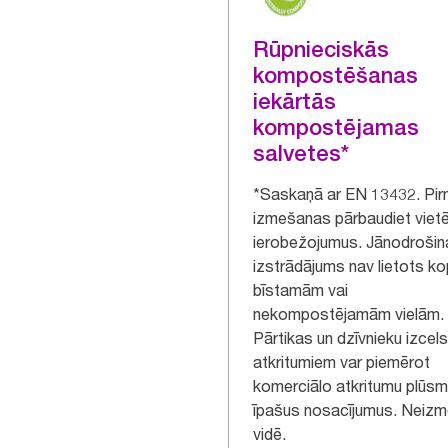
Rūpnieciskās
kompostēšanas
iekārtās
kompostējamas
salvetes*
*Saskaņā ar EN 13432. Pi
izmešanas pārbaudiet viet
ierobežojumus. Jānodrošin
izstrādājums nav lietots ko
bīstamām vai
nekompostējamām vielām.
Pārtikas un dzīvnieku izce
atkritumiem var piemērot
komerciālo atkritumu plūsm
īpašus nosacījumus. Neizm
vidē.