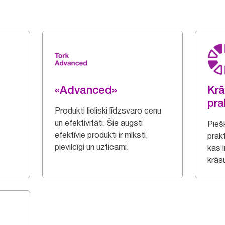
«Advanced»
Krā
pra
Produkti lieliski līdzsvaro cenu
un efektivitāti. Šie augsti
Piešķ
efektīvie produkti ir mīksti,
prak
pievilcīgi un uzticami.
kas 
krāsu