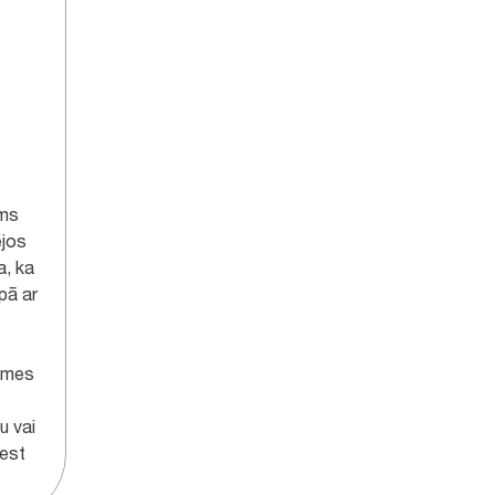
rms
ējos
a, ka
pā ar
lsmes
u vai
est