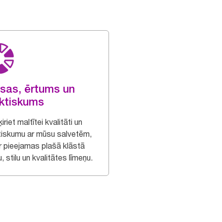
sas, ērtums un
ktiskums
iriet maltītei kvalitāti un
tiskumu ar mūsu salvetēm,
ir pieejamas plašā klāstā
, stilu un kvalitātes līmeņu.