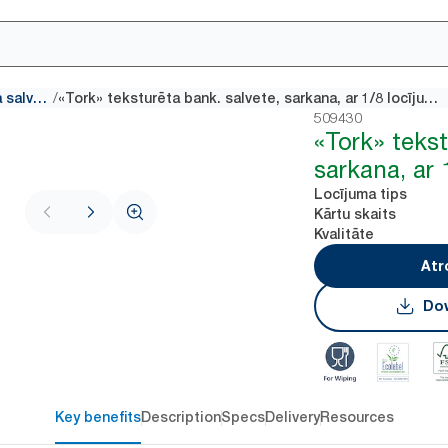
/
Galda salvete
«Tork» teksturēta bank. salvete, sarkana, ar 1/8 locījumu
509430
«Tork» tekst
sarkana, ar 
Locījuma tips
Kārtu skaits
Kvalitāte
Atr
Dow
Key benefits
Description
Specs
Delivery
Resources