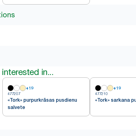
tions
interested in...
+
19
+
19
477207
477210
«Tork» purpurkrāsas pusdienu
«Tork» sarkana p
salvete