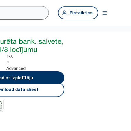
Pieteikties
urēta bank. salvete,
1/8 locījumu
1/8
2
Advanced
odiet izplatītāju
nload data sheet