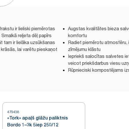
rakstu ir lieliski piemērotas
Augstas kvalitātes bieza salv
Smalkā reljefa dēļ papīrs
komfortu
āt tam ir lielāka uzsūkšanas
Radiet piemērotu atmosfēru, 
 krāsās, lai varētu pieskaņot
zīmējumu klāstu
Iepriekš salocītas salvetes ieta
veicot priekšdarbus viesu uz
Rūpnieciski kompostējams iz
479438
«Tork» apaļš glāžu paliktnis
Bordo 1–3k 5iep 250/12