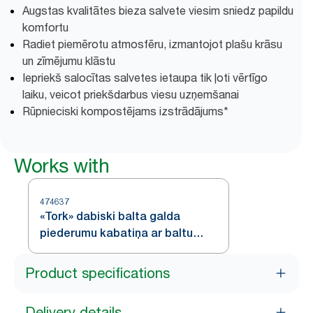
Augstas kvalitātes bieza salvete viesim sniedz papildu
komfortu
Radiet piemērotu atmosfēru, izmantojot plašu krāsu
un zīmējumu klāstu
Iepriekš salocītas salvetes ietaupa tik ļoti vērtīgo
laiku, veicot priekšdarbus viesu uzņemšanai
Rūpnieciski kompostējams izstrādājums*
Works with
474637
«Tork» dabiski balta galda
piederumu kabatiņa ar baltu
salveti
Product specifications
Delivery details