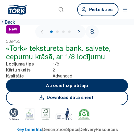
Pieteikties
Back
New
1 / 4
509435
«Tork» teksturēta bank. salvete,
cepumu krāsā, ar 1/8 locījumu
1/8
Locījuma tips
2
Kārtu skaits
Advanced
Kvalitāte
Atrodiet izplatītāju
Download data sheet
Key benefits
Description
Specs
Delivery
Resources