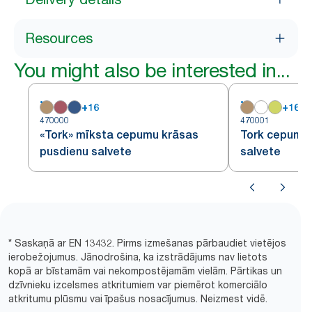
Resources
You might also be interested in...
+
16
+
16
470000
470001
«Tork» mīksta cepumu krāsas
Tork cepumu 
pusdienu salvete
salvete
* Saskaņā ar EN 13432. Pirms izmešanas pārbaudiet vietējos
ierobežojumus. Jānodrošina, ka izstrādājums nav lietots
kopā ar bīstamām vai nekompostējamām vielām. Pārtikas un
dzīvnieku izcelsmes atkritumiem var piemērot komerciālo
atkritumu plūsmu vai īpašus nosacījumus. Neizmest vidē.