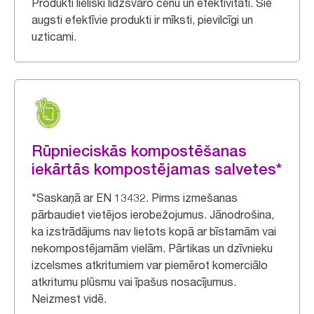
Produkti lieliski līdzsvaro cenu un efektivitāti. Šie
augsti efektīvie produkti ir mīksti, pievilcīgi un
uzticami.
Rūpnieciskās kompostēšanas
iekārtās kompostējamas salvetes*
*Saskaņā ar EN 13432. Pirms izmešanas
pārbaudiet vietējos ierobežojumus. Jānodrošina,
ka izstrādājums nav lietots kopā ar bīstamām vai
nekompostējamām vielām. Pārtikas un dzīvnieku
izcelsmes atkritumiem var piemērot komerciālo
atkritumu plūsmu vai īpašus nosacījumus.
Neizmest vidē.