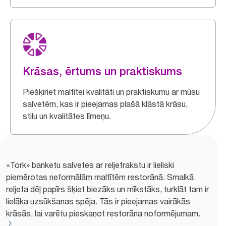
Krāsas, ērtums un praktiskums
Piešķiriet maltītei kvalitāti un praktiskumu ar mūsu
salvetēm, kas ir pieejamas plašā klāstā krāsu,
stilu un kvalitātes līmeņu.
«Tork» banketu salvetes ar reljefrakstu ir lieliski
piemērotas neformālām maltītēm restorānā. Smalkā
reljefa dēļ papīrs šķiet biezāks un mīkstāks, turklāt tam ir
lielāka uzsūkšanas spēja. Tās ir pieejamas vairākās
krāsās, lai varētu pieskaņot restorāna noformējumam.