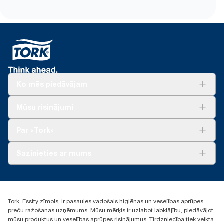
Ko mēs piedāvājam
Risinājumiem
Mūsu risinājumi
Ilgtspēja
Tork Clean Care
Tork Vision Uzkopšana
Par «Tork»
AD-a-Glance
Par mums
Sazinieties ar mums
Veiksmīgas pieredzes stāsti
torklv@essity.com
+371 29141799
+371 292 73368
Tork, Essity zīmols, ir pasaules vadošais higiēnas un veselības aprūpes
Atrast izplatītāju
preču ražošanas uzņēmums. Mūsu mērķis ir uzlabot labklājību, piedāvājot
Ulbrokas street 19A
mūsu produktus un veselības aprūpes risinājumus. Tirdzniecība tiek veikta
Riga, Latvija