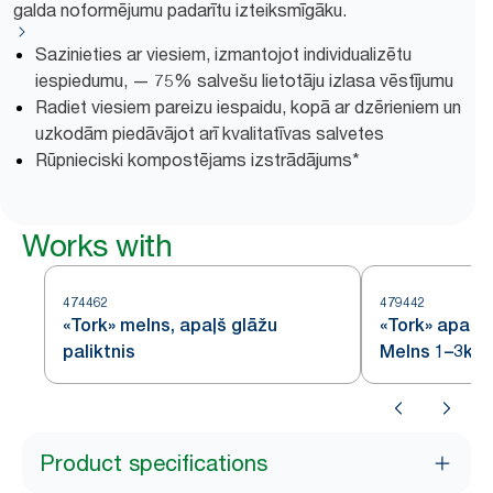
galda noformējumu padarītu izteiksmīgāku.
Sazinieties ar viesiem, izmantojot individualizētu
iespiedumu, — 75% salvešu lietotāju izlasa vēstījumu
Radiet viesiem pareizu iespaidu, kopā ar dzērieniem un
uzkodām piedāvājot arī kvalitatīvas salvetes
Rūpnieciski kompostējams izstrādājums*
Works with
474462
479442
«Tork» melns, apaļš glāžu
«Tork» apaļš 
paliktnis
Melns 1–3k 5
Product specifications