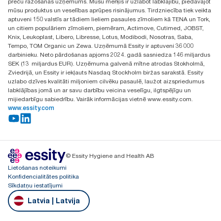
preču ražošanas uzņēmums. Mūsu mērķis ir uzlabot labklājību, piedāvājot
Ulbrokas street 19A
mūsu produktus un veselības aprūpes risinājumus. Tirdzniecība tiek veikta
Riga, Latvija
aptuveni 150 valstīs ar tādiem lieliem pasaules zīmoliem kā TENA un Tork,
LV-1028
un citiem populāriem zīmoliem, piemēram, Actimove, Cutimed, JOBST,
Knix, Leukoplast, Libero, Libresse, Lotus, Modibodi, Nosotras, Saba,
Tempo, TOM Organic un Zewa. Uzņēmumā Essity ir aptuveni 36 000
darbinieku. Neto pārdošanas apjoms 2024. gadā sasniedza 146 miljardus
SEK (13 miljardus EUR). Uzņēmuma galvenā mītne atrodas Stokholmā,
Zviedrijā, un Essity ir iekļauts Nasdaq Stockholm biržas sarakstā. Essity
uzlabo dzīves kvalitāti miljoniem cilvēku pasaulē, laužot aizspriedumus
labklājības jomā un ar savu darbību veicina veselīgu, ilgtspējīgu un
mijiedarbīgu sabiedrību. Vairāk informācijas vietnē www.essity.com.
www.essity.com
© Essity Hygiene and Health AB
Lietošanas noteikumi
Konfidencialitātes politika
Sīkdatņu iestatījumi
Latvia | Latvija