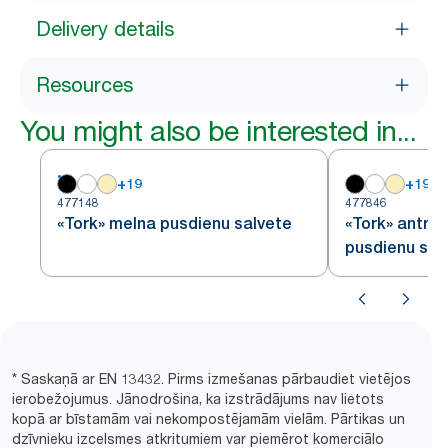
Delivery details
Resources
You might also be interested in...
+
19
+
19
477148
477846
«Tork» melna pusdienu salvete
«Tork» antrac
pusdienu sal
* Saskaņā ar EN 13432. Pirms izmešanas pārbaudiet vietējos
ierobežojumus. Jānodrošina, ka izstrādājums nav lietots
kopā ar bīstamām vai nekompostējamām vielām. Pārtikas un
dzīvnieku izcelsmes atkritumiem var piemērot komerciālo