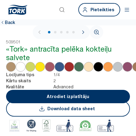
Pieteikties
Back
1 / 5
509501
«Tork» antracīta pelēka kokteiļu
salvete
1/4
Locījuma tips
2
Kārtu skaits
Advanced
Kvalitāte
Atrodiet izplatītāju
Download data sheet