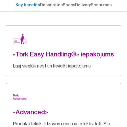
Key benefits
Description
Specs
Delivery
Resources
«Tork Easy Handling®» iepakojums
Ļauj vieglāk nest un likvidēt iepakojumu
«Advanced»
Produkti lieliski līdzsvaro cenu un efektivitāti. Šie