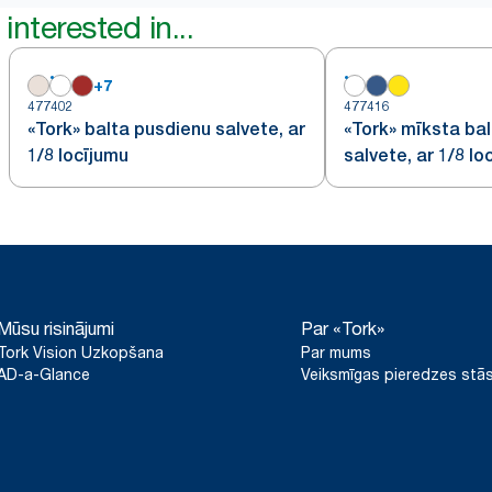
interested in...
+
7
477402
477416
«Tork» balta pusdienu salvete, ar
«Tork» mīksta ba
1/8 locījumu
salvete, ar 1/8 lo
Mūsu risinājumi
Par «Tork»
Tork Vision Uzkopšana
Par mums
AD-a-Glance
Veiksmīgas pieredzes stās