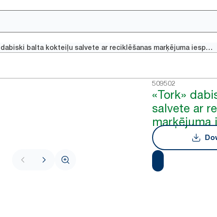
«Tork» dabiski balta kokteiļu salvete ar reciklēšanas marķējuma iespiedumu
509502
«Tork» dabis
salvete ar r
marķējuma 
Dow