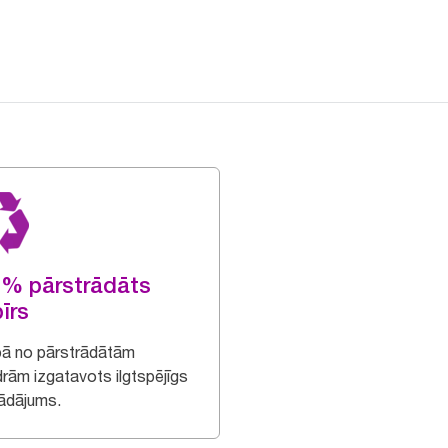
% pārstrādāts
īrs
ībā no pārstrādātām
drām izgatavots ilgtspējīgs
rādājums.