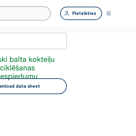
Pieteikties
ki balta kokteiļu
eciklēšanas
iespiedumu
nload data sheet