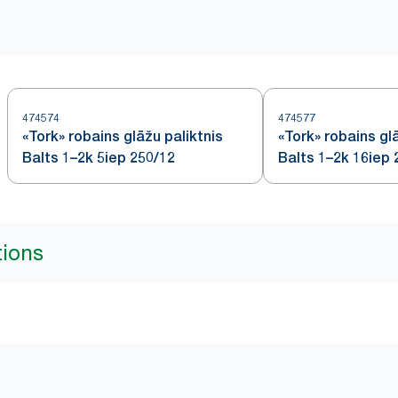
474574
474577
«Tork» robains glāžu paliktnis
«Tork» robains gl
Balts 1–2k 5iep 250/12
Balts 1–2k 16iep 
tions