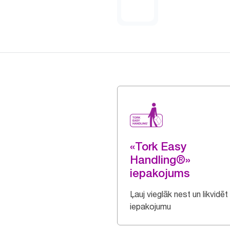
«Tork Easy
Handling®»
iepakojums
Ļauj vieglāk nest un likvidēt
iepakojumu