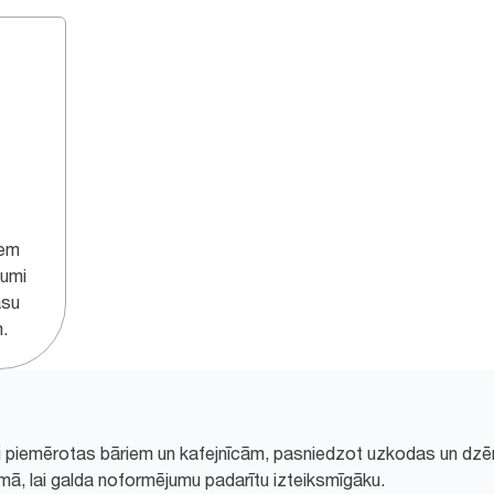
iem
jumi
āsu
.
iski piemērotas bāriem un kafejnīcām, pasniedzot uzkodas un dzē
ā, lai galda noformējumu padarītu izteiksmīgāku.