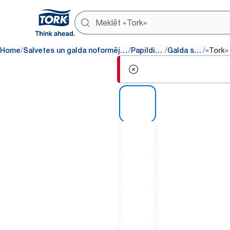
/
/
/
/
Home
Salvetes un galda noformējuma produkti
Papildinājumi
Galda salvete
1 of 5