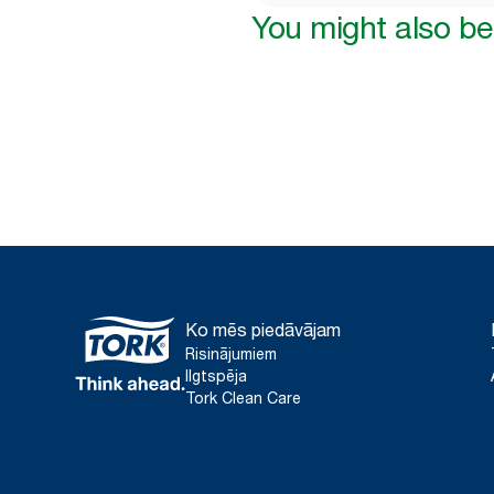
You might also be 
Ko mēs piedāvājam
Risinājumiem
Ilgtspēja
Tork Clean Care