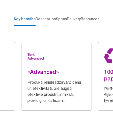
Key benefits
Description
Specs
Delivery
Resources
«Advanced»
100
pap
Produkti lieliski līdzsvaro cenu
un efektivitāti. Šie augsti
Piln
efektīvie produkti ir mīksti,
šķie
pievilcīgi un uzticami.
izst