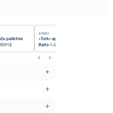
474901
4
āžu paliktnis
«Tork» apaļš glāžu paliktnis
250/12
Balts 1–2k 5iep 250/12