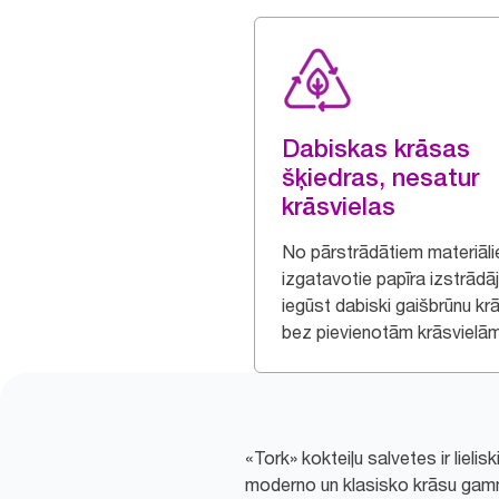
Dabiskas krāsas
šķiedras, nesatur
krāsvielas
No pārstrādātiem materiāl
izgatavotie papīra izstrādā
iegūst dabiski gaišbrūnu kr
bez pievienotām krāsvielām
«Tork» kokteiļu salvetes ir liel
moderno un klasisko krāsu gamm