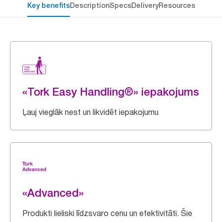
Key benefits
Description
Specs
Delivery
Resources
«Tork Easy Handling®» iepakojums
Ļauj vieglāk nest un likvidēt iepakojumu
«Advanced»
Produkti lieliski līdzsvaro cenu un efektivitāti. Šie