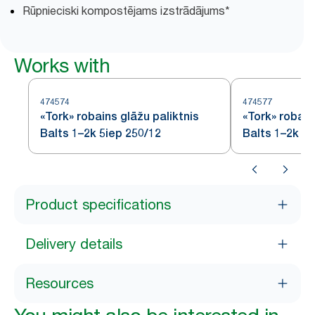
Rūpnieciski kompostējams izstrādājums*
Works with
474574
474577
«Tork» robains glāžu paliktnis
«Tork» robain
Balts 1–2k 5iep 250/12
Balts 1–2k 16
Product specifications
Delivery details
Resources