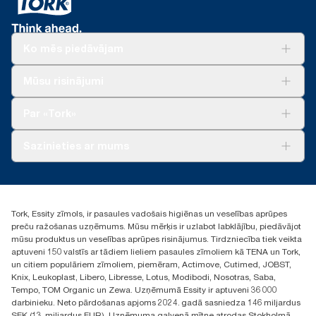
Ko mēs piedāvājam
Risinājumiem
Mūsu risinājumi
Ilgtspēja
Tork Clean Care
Tork Vision Uzkopšana
Par «Tork»
AD-a-Glance
Par mums
Sazinieties ar mums
Veiksmīgas pieredzes stāsti
torklv@essity.com
+371 29141799
+371 292 73368
Tork, Essity zīmols, ir pasaules vadošais higiēnas un veselības aprūpes
Atrast izplatītāju
preču ražošanas uzņēmums. Mūsu mērķis ir uzlabot labklājību, piedāvājot
Ulbrokas street 19A
mūsu produktus un veselības aprūpes risinājumus. Tirdzniecība tiek veikta
Riga, Latvija
aptuveni 150 valstīs ar tādiem lieliem pasaules zīmoliem kā TENA un Tork,
LV-1028
un citiem populāriem zīmoliem, piemēram, Actimove, Cutimed, JOBST,
Knix, Leukoplast, Libero, Libresse, Lotus, Modibodi, Nosotras, Saba,
Tempo, TOM Organic un Zewa. Uzņēmumā Essity ir aptuveni 36 000
darbinieku. Neto pārdošanas apjoms 2024. gadā sasniedza 146 miljardus
SEK (13 miljardus EUR). Uzņēmuma galvenā mītne atrodas Stokholmā,