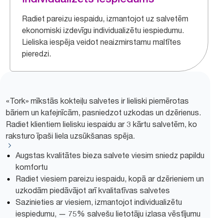
Radiet pareizu iespaidu, izmantojot uz salvetēm
ekonomiski izdevīgu individualizētu iespiedumu.
Lieliska iespēja veidot neaizmirstamu maltītes
pieredzi.
«Tork» mīkstās kokteiļu salvetes ir lieliski piemērotas
bāriem un kafejnīcām, pasniedzot uzkodas un dzērienus.
Radiet klientiem lielisku iespaidu ar 3 kārtu salvetēm, ko
raksturo īpaši liela uzsūkšanas spēja.
Augstas kvalitātes bieza salvete viesim sniedz papildu
komfortu
Radiet viesiem pareizu iespaidu, kopā ar dzērieniem un
uzkodām piedāvājot arī kvalitatīvas salvetes
Sazinieties ar viesiem, izmantojot individualizētu
iespiedumu, — 75% salvešu lietotāju izlasa vēstījumu