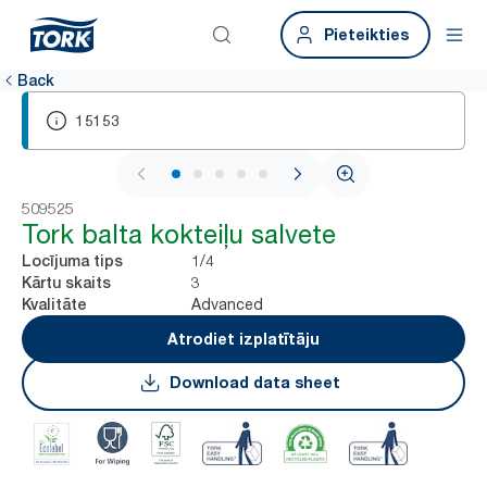
Pieteikties
Back
15153
1 / 6
509525
Tork balta kokteiļu salvete
1/4
Locījuma tips
3
Kārtu skaits
Advanced
Kvalitāte
Atrodiet izplatītāju
Download data sheet