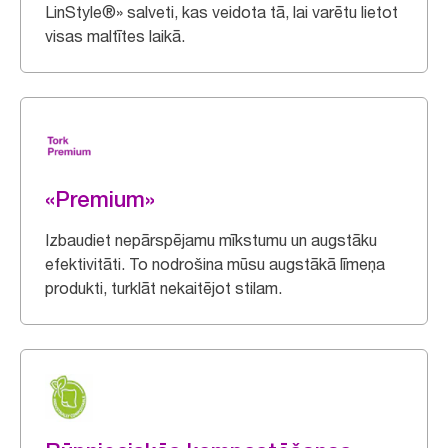
LinStyle®» salveti, kas veidota tā, lai varētu lietot
visas maltītes laikā.
«Premium»
Izbaudiet nepārspējamu mīkstumu un augstāku
efektivitāti. To nodrošina mūsu augstākā līmeņa
produkti, turklāt nekaitējot stilam.