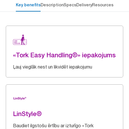
Key benefits
Description
Specs
Delivery
Resources
«Tork Easy Handling®» iepakojums
Ļauj vieglāk nest un likvidēt iepakojumu
LinStyle®
Baudiet ilgstošu ērtību ar izturīgo «Tork