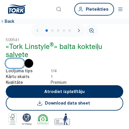
Pieteikties
Back
1 / 5
509541
®
«Tork Linstyle
» balta kokteiļu
salvete
1/4
Locījuma tips
1
Kārtu skaits
Premium
Kvalitāte
Atrodiet izplatītāju
Download data sheet