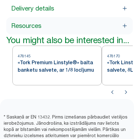
Delivery details
Resources
You might also be interested in...
478145
478170
«Tork Premium Linstyle®» balta
«Tork Linstyl
banketu salvete, ar 1/8 locījumu
salvete, 8L
* Saskaņā ar EN 13432. Pirms izmešanas pārbaudiet vietējos
ierobežojumus. Jānodrošina, ka izstrādājums nav lietots
kopā ar bīstamām vai nekompostējamām vielām. Pārtikas un
dzīvnieku izcelsmes atkritumiem var piemērot komerciālo