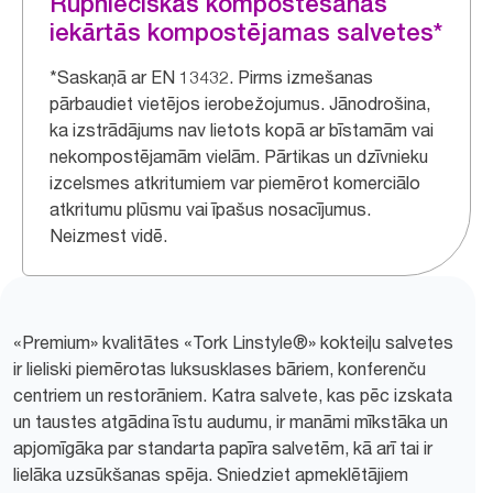
Rūpnieciskās kompostēšanas
iekārtās kompostējamas salvetes*
*Saskaņā ar EN 13432. Pirms izmešanas
pārbaudiet vietējos ierobežojumus. Jānodrošina,
ka izstrādājums nav lietots kopā ar bīstamām vai
nekompostējamām vielām. Pārtikas un dzīvnieku
izcelsmes atkritumiem var piemērot komerciālo
atkritumu plūsmu vai īpašus nosacījumus.
Neizmest vidē.
«Premium» kvalitātes «Tork Linstyle®» kokteiļu salvetes
ir lieliski piemērotas luksusklases bāriem, konferenču
centriem un restorāniem. Katra salvete, kas pēc izskata
un taustes atgādina īstu audumu, ir manāmi mīkstāka un
apjomīgāka par standarta papīra salvetēm, kā arī tai ir
lielāka uzsūkšanas spēja. Sniedziet apmeklētājiem