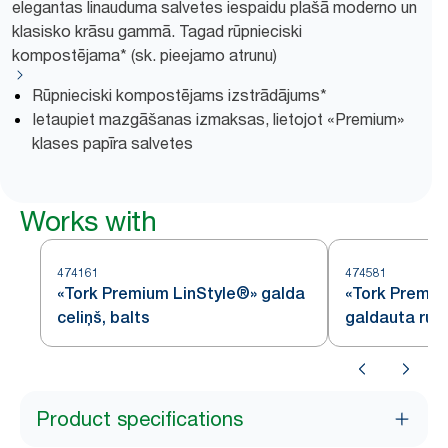
elegantas linauduma salvetes iespaidu plašā moderno un
klasisko krāsu gammā. Tagad rūpnieciski
kompostējama* (sk. pieejamo atrunu)
Rūpnieciski kompostējams izstrādājums*
Ietaupiet mazgāšanas izmaksas, lietojot «Premium»
klases papīra salvetes
Works with
474161
474581
«Tork Premium LinStyle®» galda
«Tork Premiu
celiņš, balts
galdauta rulli
Product specifications