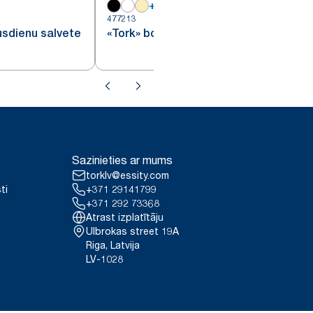
+
19
477213
4
usdienu salvete
«Tork» bordo pusdienu salvete
Sazinieties ar mums
torklv@essity.com
ti
+371 29141799
+371 292 73368
Atrast izplatītāju
Ulbrokas street 19A
Riga, Latvija
LV-1028