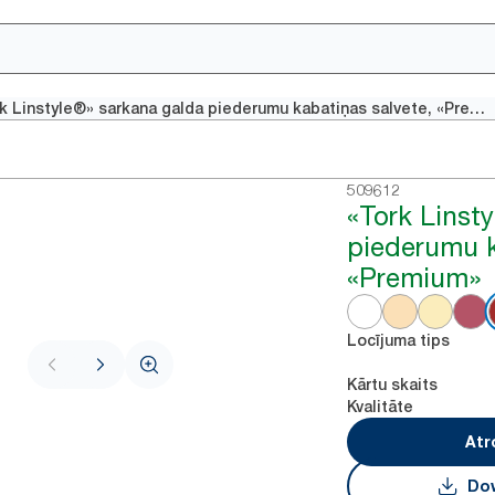
«Tork Linstyle®» sarkana galda piederumu kabatiņas salvete, «Premium»
509612
«Tork Linsty
piederumu k
«Premium»
Locījuma tips
Kārtu skaits
Kvalitāte
Atr
Dow