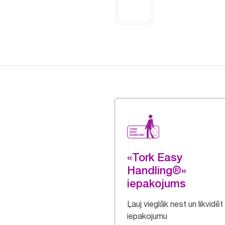
«Tork Easy
Handling®»
iepakojums
Ļauj vieglāk nest un likvidēt
iepakojumu