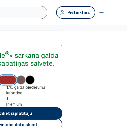
Pieteikties
®
le
» sarkana galda
abatiņas salvete,
1/8, galda piederumu
kabatiņa
1
Premium
odiet izplatītāju
nload data sheet