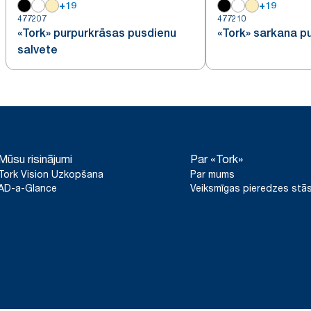
+
19
+
19
477207
477210
«Tork» purpurkrāsas pusdienu
«Tork» sarkana p
salvete
Mūsu risinājumi
Par «Tork»
Tork Vision Uzkopšana
Par mums
AD-a-Glance
Veiksmīgas pieredzes stās