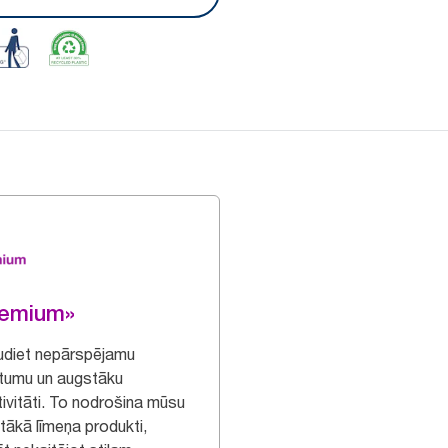
remium»
udiet nepārspējamu
tumu un augstāku
tivitāti. To nodrošina mūsu
tākā līmeņa produkti,