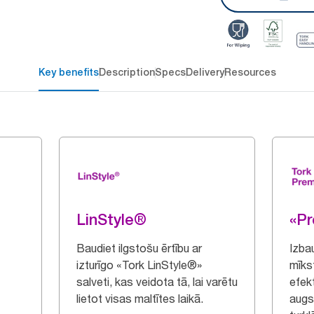
Key benefits
Description
Specs
Delivery
Resources
LinStyle®
«P
Baudiet ilgstošu ērtību ar
Izba
izturīgo «Tork LinStyle®»
mīks
salveti, kas veidota tā, lai varētu
efek
lietot visas maltītes laikā.
augs