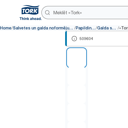
/
/
/
/
Home
Salvetes un galda noformējuma produkti
Papildinājumi
Galda salvete
509604
1 of 5