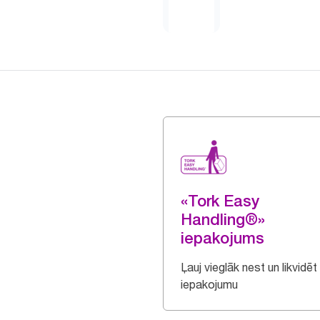
«Tork Easy
Handling®»
iepakojums
Ļauj vieglāk nest un likvidēt
iepakojumu