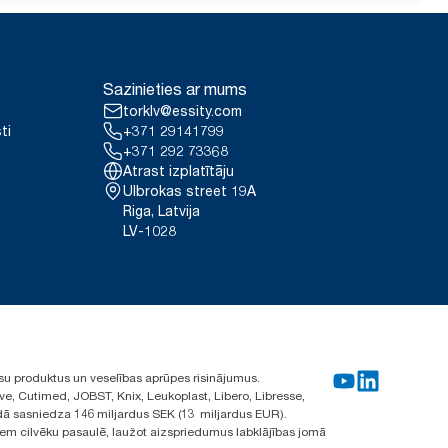
Sazinieties ar mums
torklv@essity.com
ti
+371 29141799
+371 292 73368
Atrast izplatītāju
Ulbrokas street 19A
Riga, Latvija
LV-1028
su produktus un veselības aprūpes risinājumus.
ve, Cutimed, JOBST, Knix, Leukoplast, Libero, Libresse,
ā sasniedza 146 miljardus SEK (13 miljardus EUR).
iem cilvēku pasaulē, laužot aizspriedumus labklājības jomā