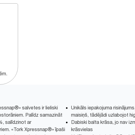
tēm.
snap®» salvetes ir lieliski
Unikāls iepakojuma risinājum
storāniem. Palīdz samazināt
maisiņš, tādējādi uzlabojot hi
, salīdzinot ar
Dabiski balta krāsa, jo nav izm
oriem. «Tork Xpressnap®» īpaši
krāsvielas