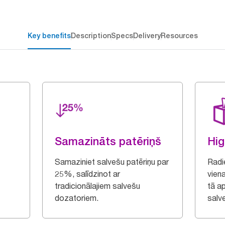
Key benefits
Description
Specs
Delivery
Resources
Samazināts patēriņš
Hig
Samaziniet salvešu patēriņu par
Radie
25%, salīdzinot ar
vien
tradicionālajiem salvešu
tā ap
dozatoriem.
salve