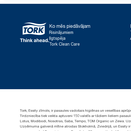
Ko mēs piedāvājam
Risinājumiem
Ilgtspēja
Tork Clean Care
Tork, Essity zīmols, ir pasaules vadošais higiēnas un veselības apr
Tirdzniecība tiek veikta aptuveni 150 valstīs ar tādiem lieliem pas
Lotus, Modibodi, Nosotras, Saba, Tempo, TOM Organic un Zewa. Uzņ
Uzņēmuma galvenā mītne atrodas Stokholmā, Zviedrijā, un Essity ir i