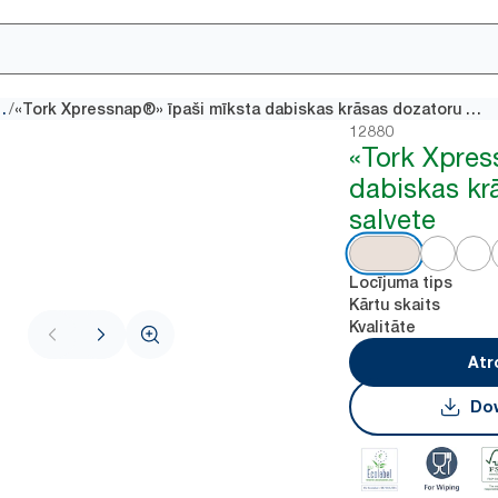
/
šu dozatori
«Tork Xpressnap®» īpaši mīksta dabiskas krāsas dozatoru salvete
12880
«Tork Xpre
dabiskas kr
salvete
Locījuma tips
Kārtu skaits
Kvalitāte
Atr
Dow