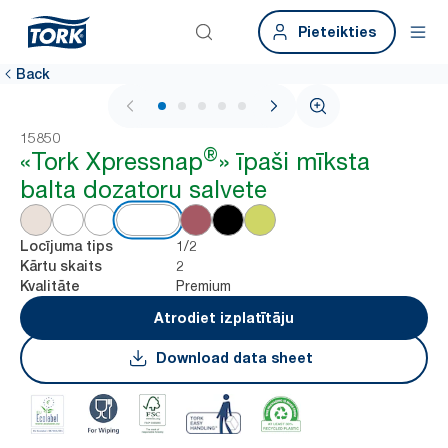
Pieteikties
Back
1 / 6
15850
®
«Tork Xpressnap
» īpaši mīksta
balta dozatoru salvete
1/2
Locījuma tips
2
Kārtu skaits
Premium
Kvalitāte
Atrodiet izplatītāju
Download data sheet