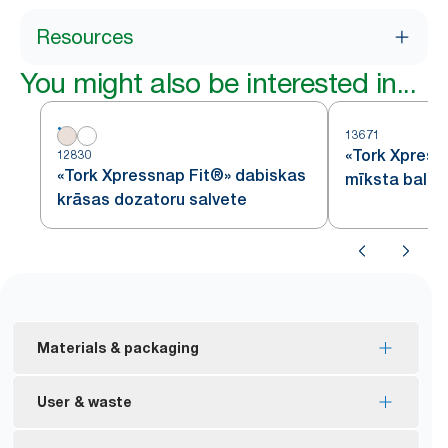
Resources
You might also be interested in...
13671
«Tork Xpress
12830
«Tork Xpressnap Fit®» dabiskas
mīksta balta
krāsas dozatoru salvete
ar lapas diza
Materials & packaging
ES ekomarķējuma sertificēti papildinājumi –
User & waste
samazināta ietekme uz vidi visā izstrādājuma
dzīves ciklā