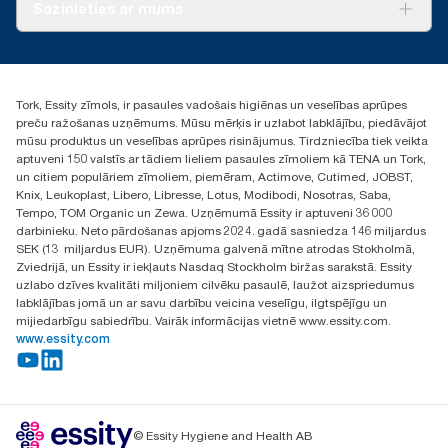
Par mums
Sazinieties ar mums
vai nekompostējamām vielām.
Veiksmīgas pieredzes stāsti
torklv@essity.com
+371 29141799
+371 292 73368
Tork, Essity zīmols, ir pasaules vadošais higiēnas un veselības aprūpes
Atrast izplatītāju
preču ražošanas uzņēmums. Mūsu mērķis ir uzlabot labklājību, piedāvājot
Ulbrokas street 19A
mūsu produktus un veselības aprūpes risinājumus. Tirdzniecība tiek veikta
Riga, Latvija
aptuveni 150 valstīs ar tādiem lieliem pasaules zīmoliem kā TENA un Tork,
LV-1028
un citiem populāriem zīmoliem, piemēram, Actimove, Cutimed, JOBST,
Knix, Leukoplast, Libero, Libresse, Lotus, Modibodi, Nosotras, Saba,
Tempo, TOM Organic un Zewa. Uzņēmumā Essity ir aptuveni 36 000
darbinieku. Neto pārdošanas apjoms 2024. gadā sasniedza 146 miljardus
SEK (13 miljardus EUR). Uzņēmuma galvenā mītne atrodas Stokholmā,
Zviedrijā, un Essity ir iekļauts Nasdaq Stockholm biržas sarakstā. Essity
uzlabo dzīves kvalitāti miljoniem cilvēku pasaulē, laužot aizspriedumus
labklājības jomā un ar savu darbību veicina veselīgu, ilgtspējīgu un
mijiedarbīgu sabiedrību. Vairāk informācijas vietnē www.essity.com.
www.essity.com
© Essity Hygiene and Health AB