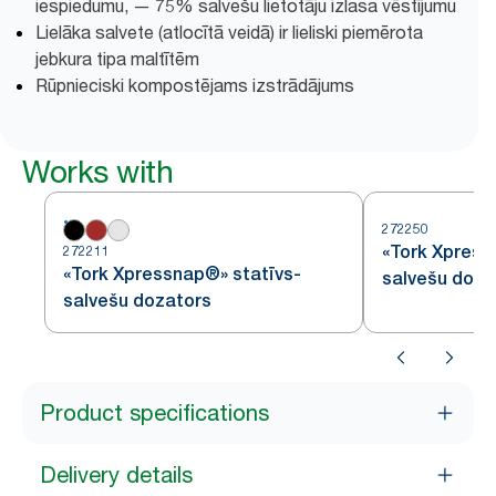
iespiedumu, — 75% salvešu lietotāju izlasa vēstījumu
Lielāka salvete (atlocītā veidā) ir lieliski piemērota
jebkura tipa maltītēm
Rūpnieciski kompostējams izstrādājums
Works with
272250
«Tork Xpress
272211
«Tork Xpressnap®» statīvs-
salvešu doza
salvešu dozators
Product specifications
Delivery details