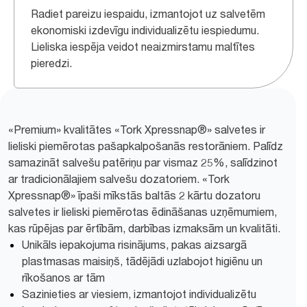
Radiet pareizu iespaidu, izmantojot uz salvetēm
ekonomiski izdevīgu individualizētu iespiedumu.
Lieliska iespēja veidot neaizmirstamu maltītes
pieredzi.
«Premium» kvalitātes «Tork Xpressnap®» salvetes ir
lieliski piemērotas pašapkalpošanās restorāniem. Palīdz
samazināt salvešu patēriņu par vismaz 25%, salīdzinot
ar tradicionālajiem salvešu dozatoriem. «Tork
Xpressnap®» īpaši mīkstās baltās 2 kārtu dozatoru
salvetes ir lieliski piemērotas ēdināšanas uzņēmumiem,
kas rūpējas par ērtībām, darbības izmaksām un kvalitāti.
Unikāls iepakojuma risinājums, pakas aizsargā
plastmasas maisiņš, tādējādi uzlabojot higiēnu un
rīkošanos ar tām
Sazinieties ar viesiem, izmantojot individualizētu