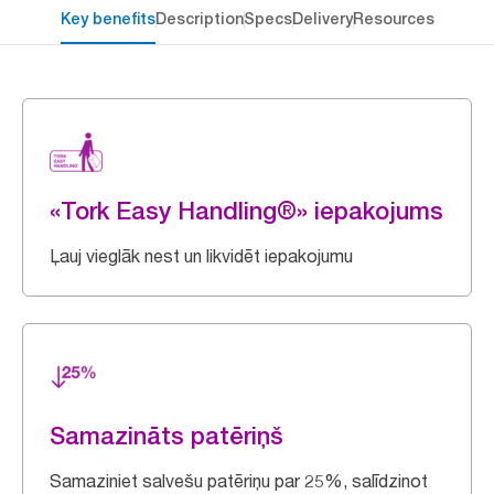
Key benefits
Description
Specs
Delivery
Resources
«Tork Easy Handling®» iepakojums
Ļauj vieglāk nest un likvidēt iepakojumu
Samazināts patēriņš
Samaziniet salvešu patēriņu par 25%, salīdzinot