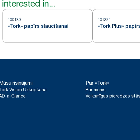
interested in...
100130
101221
«Tork» papīrs slaucīšanai
«Tork Plus» papīr
Mūsu risinājumi
Par «Tork»
Tork Vision Uzkopšana
Par mums
AD-a-Glance
Veiksmīgas pieredzes stās