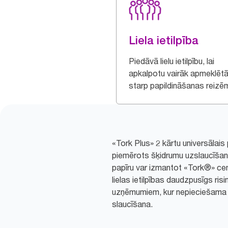
Liela ietilpība
Piedāvā lielu ietilpību, lai
apkalpotu vairāk apmeklētā
starp papildināšanas reizē
«Tork Plus» 2 kārtu universālais pa
piemērots šķidrumu uzslaucīšan
papīru var izmantot «Tork®» ce
lielas ietilpības daudzpusīgs ri
uzņēmumiem, kur nepieciešama 
slaucīšana.