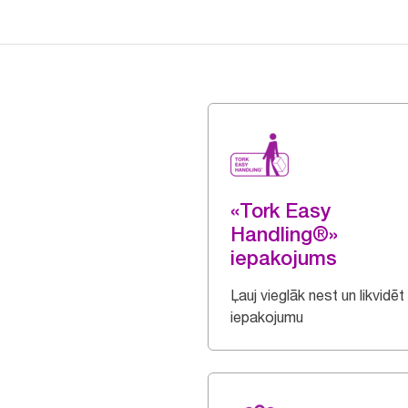
«Tork Easy
Handling®»
iepakojums
Ļauj vieglāk nest un likvidēt
iepakojumu