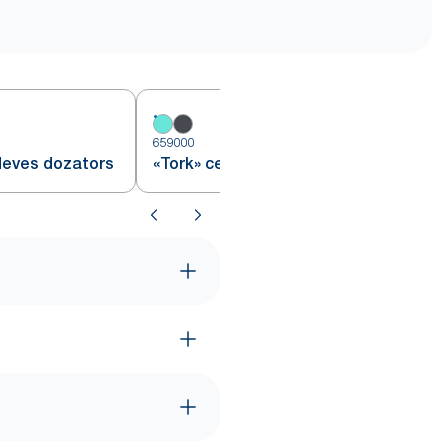
659000
6
deves dozators
«Tork» centra padeves dozators