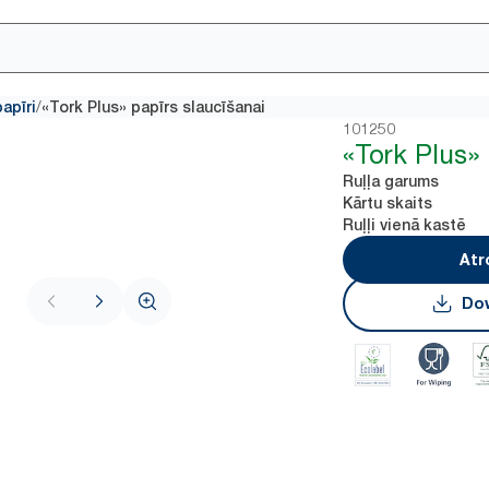
/
apīri
«Tork Plus» papīrs slaucīšanai
101250
«Tork Plus» 
Ruļļa garums
Kārtu skaits
Ruļļi vienā kastē
Atr
Dow