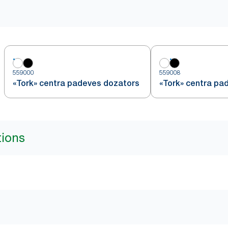
559000
559008
«Tork» centra padeves dozators
«Tork» centra pa
tions