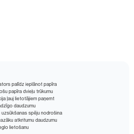
tors palīdz ieplānot papīra
nošu papīra dvieļu trūkumu
a ļauj lietotājiem paņemt
adzīgo daudzumu
bu uzsūkšanas spēju nodrošina
mazāku atkritumu daudzumu
eglo lietošanu