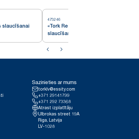
473246
4
s slaucīšanai
«Tork Reflex™» papīrs
slaucīšanai
Sazinieties ar mums
torklv@essity.com
ti
+371 29141799
+371 292 73368
Atrast izplatītāju
Ulbrokas street 19A
Riga, Latvija
LV-1028