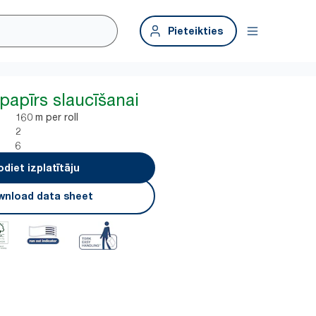
Pieteikties
papīrs slaucīšanai
160 m per roll
2
6
odiet izplatītāju
nload data sheet