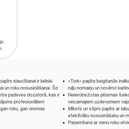
ju
m.
pīrs slaucīšanai ir lieliski
«Tork» papīra beigšanās indika
ai un roku nosusināšanai. Šo
ruļļu nomaiņu un novērst kaiti
ntra padeves dozatorā, kas ir
Neierobežotas plūsmas funkcij
sinājums profesionāliem
veicamajiem uzdevumiem vaj
gan roku, gan virsmas
Mīksts un stiprs papīrs ar la
efektīvāku nosusināšanu un 
Paņemšana ar vienu roku atvi