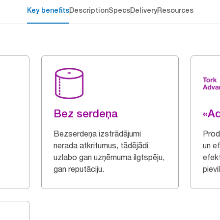
Key benefits
Description
Specs
Delivery
Resources
Bez serdeņa
«A
Bezserdeņa izstrādājumi
Produ
nerada atkritumus, tādējādi
un ef
uzlabo gan uzņēmuma ilgtspēju,
efekt
gan reputāciju.
pievi