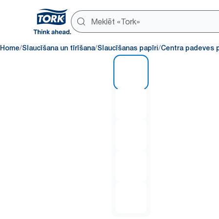
/
/
/
Home
Slaucīšana un tīrīšana
Slaucīšanas papīri
Centra padeves p
1 of 5