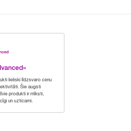
dvanced»
kti lieliski līdzsvaro cenu
ektivitāti. Šie augsti
īvie produkti ir mīksti,
lcīgi un uzticami.