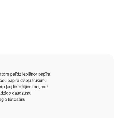
tors palīdz ieplānot papīra
nošu papīra dvieļu trūkumu
a ļauj lietotājiem paņemt
adzīgo daudzumu
eglo lietošanu