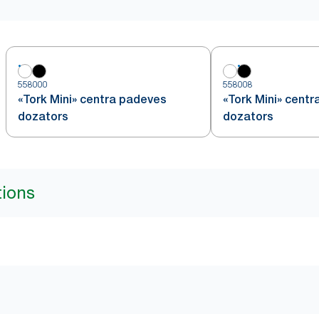
558000
558008
«Tork Mini» centra padeves
«Tork Mini» cent
dozators
dozators
tions