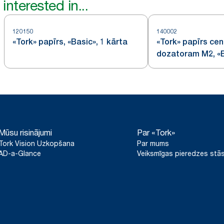
interested in...
120150
140002
«Tork» papīrs, «Basic», 1 kārta
«Tork» papīrs ce
dozatoram M2, «B
Mūsu risinājumi
Par «Tork»
Tork Vision Uzkopšana
Par mums
AD-a-Glance
Veiksmīgas pieredzes stās