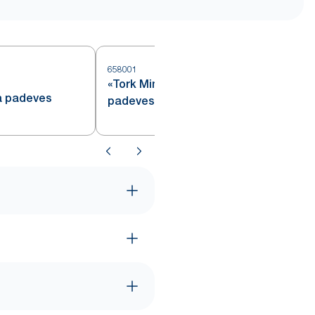
658001
6
«Tork Mini» pārnesamā centra
ra padeves
padeves dozatora sākuma
komplekts