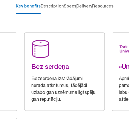
Key benefits
Description
Specs
Delivery
Resources
Bez serdeņa
«Un
Bezserdeņa izstrādājumi
Apmi
nerada atkritumus, tādējādi
pama
uzlabo gan uzņēmuma ilgtspēju,
labu
gan reputāciju.
atti