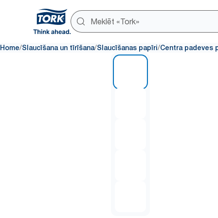
/
/
/
Home
Slaucīšana un tīrīšana
Slaucīšanas papīri
Centra padeves p
1 of 5