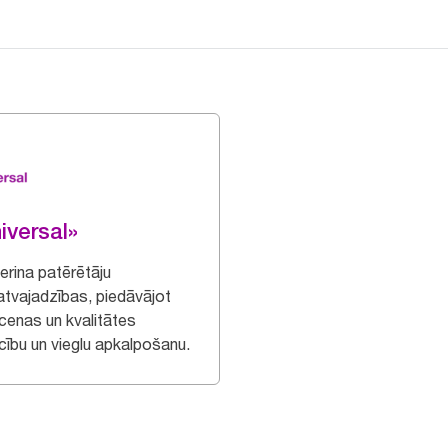
iversal»
erina patērētāju
tvajadzības, piedāvājot
 cenas un kvalitātes
ecību un vieglu apkalpošanu.