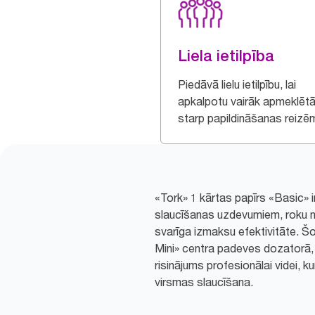
Liela ietilpība
Piedāvā lielu ietilpību, lai
apkalpotu vairāk apmeklētā
starp papildināšanas reizē
«Tork» 1 kārtas papīrs «Basic» i
slaucīšanas uzdevumiem, roku nos
svarīga izmaksu efektivitāte. Š
Mini» centra padeves dozatorā,
risinājums profesionālai videi, 
virsmas slaucīšana.