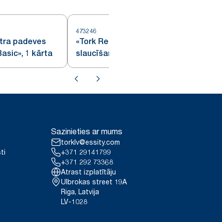
473246
4
ntra padeves
«Tork Reflex™» papīrs
asic», 1 kārta
slaucīšanai
Sazinieties ar mums
torklv@essity.com
ti
+371 29141799
+371 292 73368
Atrast izplatītāju
Ulbrokas street 19A
Riga, Latvija
LV-1028