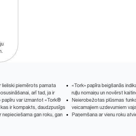
ju
m.
r lieliski piemērots pamata
«Tork» papīra beigšanās indika
usināšanai, arī tad, ja ir
ruļļu nomaiņu un novērst kaiti
o papīru var izmantot «Tork®
Neierobežotas plūsmas funkcij
 kas ir kompakts, daudzpusīgs
veicamajiem uzdevumiem vaj
kur nepieciešama gan roku, gan
Paņemšana ar vienu roku atvi