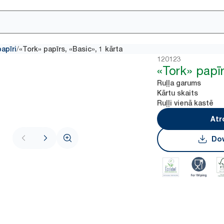
/
apīri
«Tork» papīrs, «Basic», 1 kārta
120123
«Tork» papīr
Ruļļa garums
Kārtu skaits
Ruļļi vienā kastē
Atr
Dow