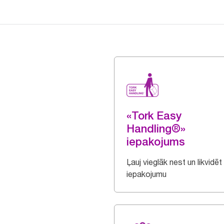
«Tork Easy
Handling®»
iepakojums
Ļauj vieglāk nest un likvidēt
iepakojumu