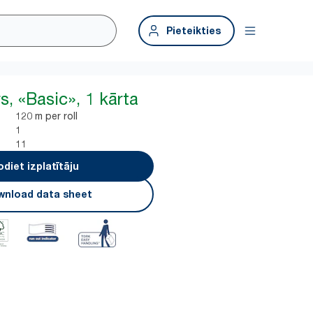
Pieteikties
s, «Basic», 1 kārta
120 m per roll
1
11
odiet izplatītāju
nload data sheet