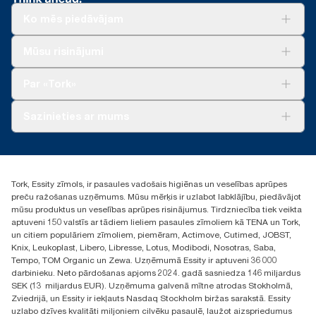
gb/9VIUDN
Ko mēs piedāvājam
**
Attēlo «Tork Reflex» (M3/M4) Eiropas papildinājumu klāstu
vienai loksnei. Pamatojas uz trešās puses pārskatītu aprites cikla
Risinājumiem
Mūsu risinājumi
izvērtējumu (ACI), kas attiecas uz visiem papildinājuma
Ilgtspēja
produktu kvalitātes līmeņiem. Tā kā šie dati ir sistēmas vidējie
Tork Clean Care
Tork Vision Uzkopšana
Par «Tork»
rādītāji, tie nav lietojami oglekļa pēdas ziņošanas mērķiem
AD-a-Glance
attiecībā uz konkrētiem izstrādājumiem un patēriņu.
Par mums
Sazinieties ar mums
Veiksmīgas pieredzes stāsti
torklv@essity.com
+371 29141799
+371 292 73368
Tork, Essity zīmols, ir pasaules vadošais higiēnas un veselības aprūpes
Atrast izplatītāju
preču ražošanas uzņēmums. Mūsu mērķis ir uzlabot labklājību, piedāvājot
Ulbrokas street 19A
mūsu produktus un veselības aprūpes risinājumus. Tirdzniecība tiek veikta
Riga, Latvija
aptuveni 150 valstīs ar tādiem lieliem pasaules zīmoliem kā TENA un Tork,
LV-1028
un citiem populāriem zīmoliem, piemēram, Actimove, Cutimed, JOBST,
Knix, Leukoplast, Libero, Libresse, Lotus, Modibodi, Nosotras, Saba,
Tempo, TOM Organic un Zewa. Uzņēmumā Essity ir aptuveni 36 000
darbinieku. Neto pārdošanas apjoms 2024. gadā sasniedza 146 miljardus
SEK (13 miljardus EUR). Uzņēmuma galvenā mītne atrodas Stokholmā,
Zviedrijā, un Essity ir iekļauts Nasdaq Stockholm biržas sarakstā. Essity
uzlabo dzīves kvalitāti miljoniem cilvēku pasaulē, laužot aizspriedumus