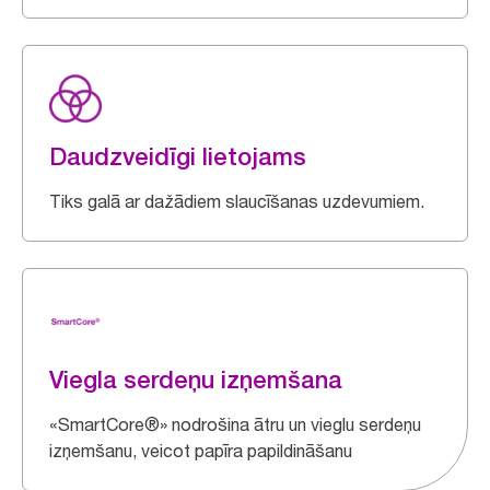
Daudzveidīgi lietojams
Tiks galā ar dažādiem slaucīšanas uzdevumiem.
Viegla serdeņu izņemšana
«SmartCore®» nodrošina ātru un vieglu serdeņu
izņemšanu, veicot papīra papildināšanu