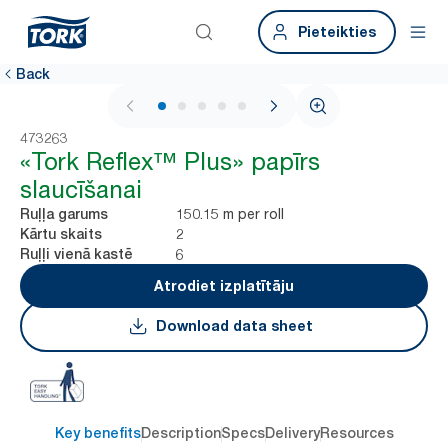
Pieteikties
Back
1 / 6
473263
«Tork Reflex™ Plus» papīrs
slaucīšanai
150.15 m per roll
Ruļļa garums
2
Kārtu skaits
6
Ruļļi vienā kastē
Atrodiet izplatītāju
Download data sheet
Key benefits
Description
Specs
Delivery
Resources