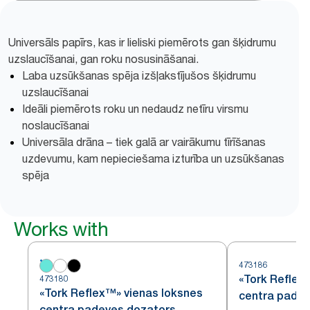
Universāls papīrs, kas ir lieliski piemērots gan šķidrumu
uzslaucīšanai, gan roku nosusināšanai.
Laba uzsūkšanas spēja izšļakstījušos šķidrumu
uzslaucīšanai
Ideāli piemērots roku un nedaudz netīru virsmu
noslaucīšanai
Universāla drāna – tiek galā ar vairākumu tīrīšanas
uzdevumu, kam nepieciešama izturība un uzsūkšanas
spēja
Works with
473186
«Tork Refle
473180
«Tork Reflex™» vienas loksnes
centra pade
centra padeves dozators