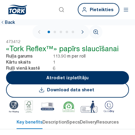
Pieteikties
Back
1 / 6
473412
«Tork Reflex™» papīrs slaucīšanai
113.90 m per roll
Ruļļa garums
1
Kārtu skaits
6
Ruļļi vienā kastē
Atrodiet izplatītāju
Download data sheet
Key benefits
Description
Specs
Delivery
Resources