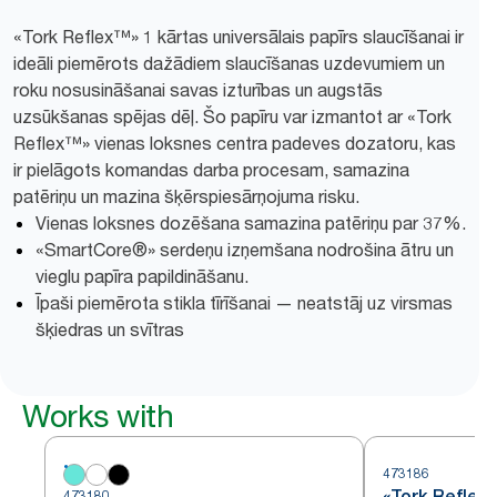
«Tork Reflex™» 1 kārtas universālais papīrs slaucīšanai ir
ideāli piemērots dažādiem slaucīšanas uzdevumiem un
roku nosusināšanai savas izturības un augstās
uzsūkšanas spējas dēļ. Šo papīru var izmantot ar «Tork
Reflex™» vienas loksnes centra padeves dozatoru, kas
ir pielāgots komandas darba procesam, samazina
patēriņu un mazina šķērspiesārņojuma risku.
Vienas loksnes dozēšana samazina patēriņu par 37%.
«SmartCore®» serdeņu izņemšana nodrošina ātru un
vieglu papīra papildināšanu.
Īpaši piemērota stikla tīrīšanai — neatstāj uz virsmas
šķiedras un svītras
Works with
473186
«Tork Refle
473180