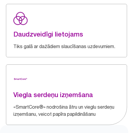
Daudzveidīgi lietojams
Tiks galā ar dažādiem slaucīšanas uzdevumiem.
Viegla serdeņu izņemšana
«SmartCore®» nodrošina ātru un vieglu serdeņu
izņemšanu, veicot papīra papildināšanu