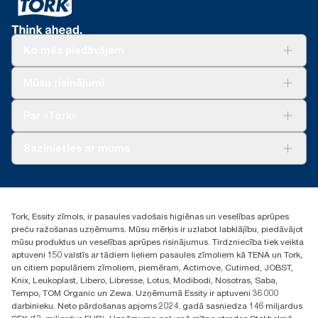
*
No 2023. gada maija ir spēkā attiecībā uz Eiropā (izņemot
vieglākai nešanai, atvēršanai un likvidēšanai.
Franciju) pārdotajiem vai nomātajiem dozatoriem.
«ClimatePartner» sertificēts produkts: www.climate-id.com/en-
gb/9VIUDN
Ko mēs piedāvājam
**
Attēlo «Tork Reflex» (M3/M4) Eiropas papildinājumu klāstu
vienai loksnei. Pamatojas uz trešās puses pārskatītu aprites cikla
Risinājumiem
Mūsu risinājumi
izvērtējumu (ACI), kas attiecas uz visiem papildinājuma
Ilgtspēja
produktu kvalitātes līmeņiem. Tā kā šie dati ir sistēmas vidējie
Tork Clean Care
Tork Vision Uzkopšana
Par «Tork»
rādītāji, tie nav lietojami oglekļa pēdas ziņošanas mērķiem
AD-a-Glance
attiecībā uz konkrētiem izstrādājumiem un patēriņu.
Par mums
Sazinieties ar mums
Veiksmīgas pieredzes stāsti
torklv@essity.com
+371 29141799
+371 292 73368
Tork, Essity zīmols, ir pasaules vadošais higiēnas un veselības aprūpes
Atrast izplatītāju
preču ražošanas uzņēmums. Mūsu mērķis ir uzlabot labklājību, piedāvājot
Ulbrokas street 19A
mūsu produktus un veselības aprūpes risinājumus. Tirdzniecība tiek veikta
Riga, Latvija
aptuveni 150 valstīs ar tādiem lieliem pasaules zīmoliem kā TENA un Tork,
LV-1028
un citiem populāriem zīmoliem, piemēram, Actimove, Cutimed, JOBST,
Knix, Leukoplast, Libero, Libresse, Lotus, Modibodi, Nosotras, Saba,
Tempo, TOM Organic un Zewa. Uzņēmumā Essity ir aptuveni 36 000
darbinieku. Neto pārdošanas apjoms 2024. gadā sasniedza 146 miljardus