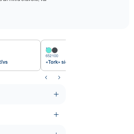
652100
6
tīvs
«Tork» sienas statīvs