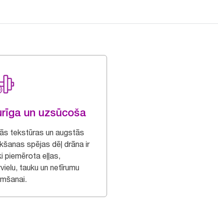
urīga un uzsūcoša
rās tekstūras un augstās
kšanas spējas dēļ drāna ir
ski piemērota eļļas,
vielu, tauku un netīrumu
mšanai.