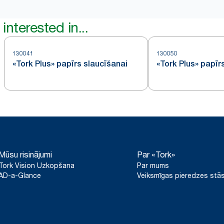
interested in...
130041
130050
«Tork Plus» papīrs slaucīšanai
«Tork Plus» papīr
Mūsu risinājumi
Par «Tork»
Tork Vision Uzkopšana
Par mums
AD-a-Glance
Veiksmīgas pieredzes stās