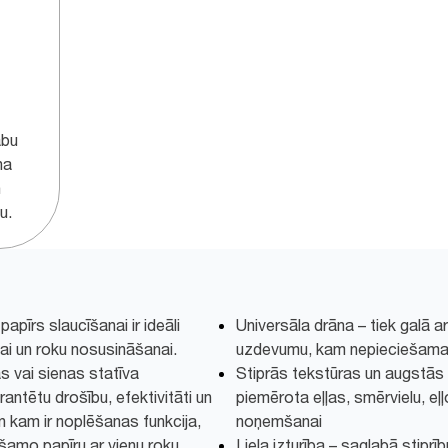
abu
na
n
u.
apīrs slaucīšanai ir ideāli
Universāla drāna – tiek galā a
ai un roku nosusināšanai.
uzdevumu, kam nepieciešama 
s vai sienas statīva
Stiprās tekstūras un augstās 
rantētu drošību, efektivitāti un
piemērota eļļas, smērvielu, eļ
un kam ir noplēšanas funkcija,
noņemšanai
ešamo papīru ar vienu roku.
Liela izturība – saglabā stiprīb