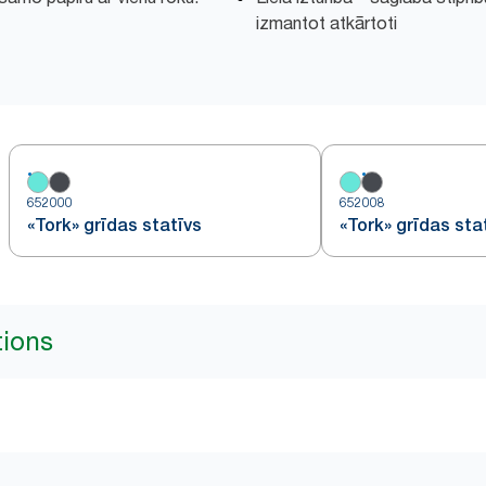
izmantot atkārtoti
652000
652008
«Tork» grīdas statīvs
«Tork» grīdas sta
tions