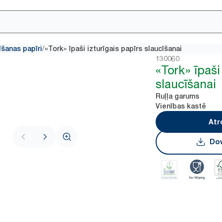
/
īšanas papīri
«Tork» īpaši izturīgais papīrs slaucīšanai
130060
«Tork» īpaši
slaucīšanai
Ruļļa garums
Vienības kastē
Atr
Dow