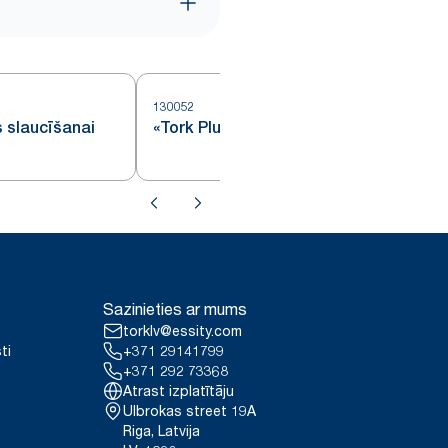
130052
1
s slaucīšanai
«Tork Plus» papīrs slaucīšanai
Sazinieties ar mums
torklv@essity.com
ti
+371 29141799
+371 292 73368
Atrast izplatītāju
Ulbrokas street 19A
Riga, Latvija