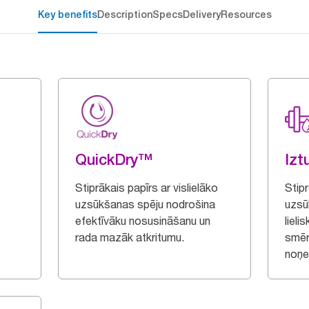
Key benefits
Description
Specs
Delivery
Resources
QuickDry™
Izt
Stiprākais papīrs ar vislielāko
Stip
uzsūkšanas spēju nodrošina
uzsū
efektīvāku nosusināšanu un
lieli
rada mazāk atkritumu.
smēr
noņe