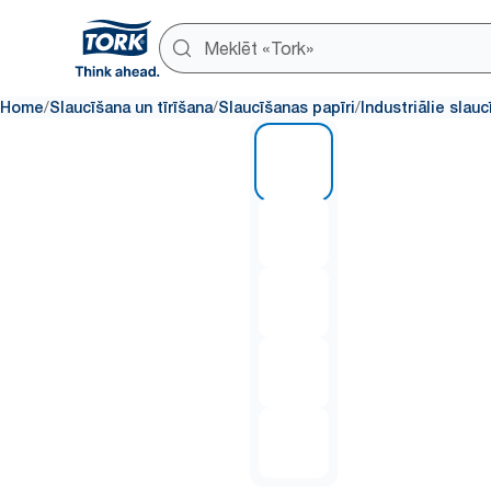
/
/
/
Home
Slaucīšana un tīrīšana
Slaucīšanas papīri
Industriālie slauc
1 of 5