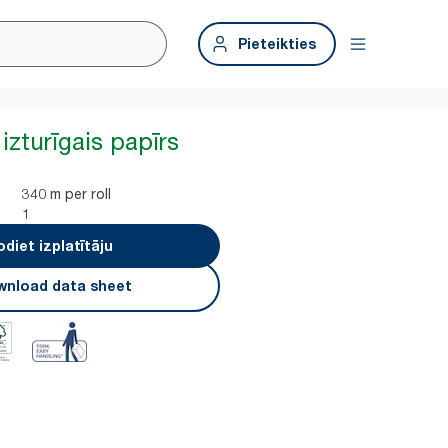
Pieteikties
 izturīgais papīrs
340 m per roll
1
odiet izplatītāju
nload data sheet