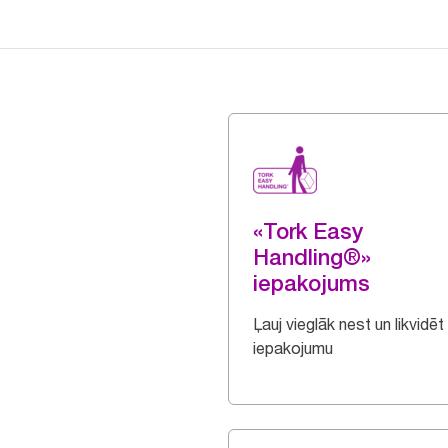
«Tork Easy
Handling®»
iepakojums
Ļauj vieglāk nest un likvidēt
iepakojumu