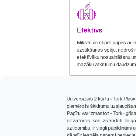
Efektīvs
Mīksts un stiprs papīrs ar l
uzsūkšanas spēju, nodroši
efektīvāku nosusināšanu u
mazāku atkritumu daudzum
Universālais 2 kārtu «Tork Plus» p
piemērots šķidrumu uzslaucīšan
Papīru var izmantot «Tork» grīda
dozatoros, kas izstrādāti, lai ga
uzticamību, ir viegli papildināmi 
kā arī ir iespēja paņemt nepieci