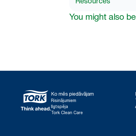
Resources
You might also be 
Ko mēs piedāvājam
Risinājumiem
Ilgtspēja
Tork Clean Care