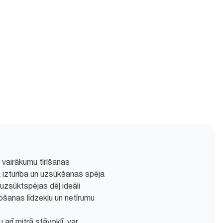
r vairākumu tīrīšanas
izturība un uzsūkšanas spēja
uzsūktspējas dēļ ideāli
ļošanas līdzekļu un netīrumu
u arī mitrā stāvoklī, var