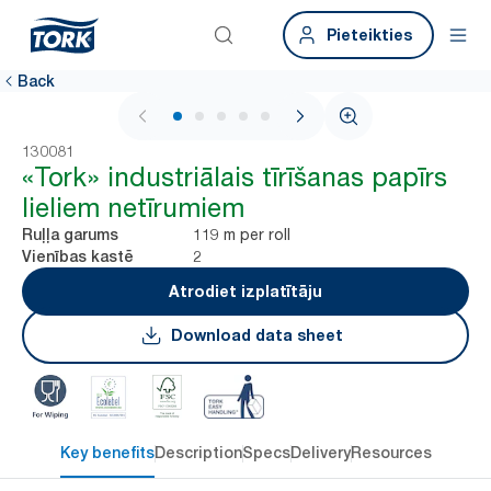
Pieteikties
Back
1 / 5
130081
«Tork» industriālais tīrīšanas papīrs
lieliem netīrumiem
119 m per roll
Ruļļa garums
2
Vienības kastē
Atrodiet izplatītāju
Download data sheet
Key benefits
Description
Specs
Delivery
Resources