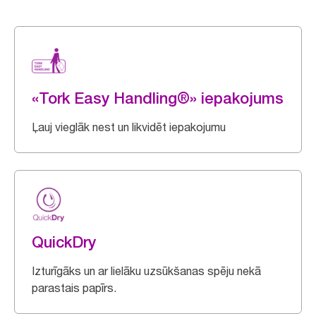
«Tork Easy Handling®» iepakojums
Ļauj vieglāk nest un likvidēt iepakojumu
QuickDry
Izturīgāks un ar lielāku uzsūkšanas spēju nekā
parastais papīrs.