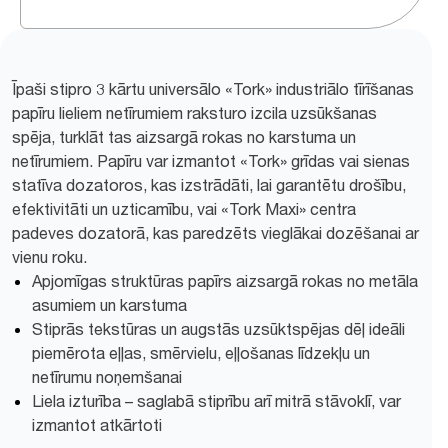
Īpaši stipro 3 kārtu universālo «Tork» industriālo tīrīšanas
papīru lieliem netīrumiem raksturo izcila uzsūkšanas
spēja, turklāt tas aizsargā rokas no karstuma un
netīrumiem. Papīru var izmantot «Tork» grīdas vai sienas
statīva dozatoros, kas izstrādāti, lai garantētu drošību,
efektivitāti un uzticamību, vai «Tork Maxi» centra
padeves dozatorā, kas paredzēts vieglākai dozēšanai ar
vienu roku.
Apjomīgas struktūras papīrs aizsargā rokas no metāla
asumiem un karstuma
Stiprās tekstūras un augstās uzsūktspējas dēļ ideāli
piemērota eļļas, smērvielu, eļļošanas līdzekļu un
netīrumu noņemšanai
Liela izturība – saglabā stiprību arī mitrā stāvoklī, var
izmantot atkārtoti