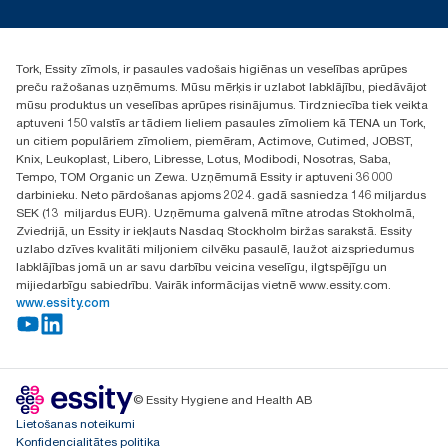
torklv@essity.com
+371 29141799
+371 292 73368
Tork, Essity zīmols, ir pasaules vadošais higiēnas un veselības aprūpes
Atrast izplatītāju
preču ražošanas uzņēmums. Mūsu mērķis ir uzlabot labklājību, piedāvājot
Ulbrokas street 19A
mūsu produktus un veselības aprūpes risinājumus. Tirdzniecība tiek veikta
Riga, Latvija
aptuveni 150 valstīs ar tādiem lieliem pasaules zīmoliem kā TENA un Tork,
LV-1028
un citiem populāriem zīmoliem, piemēram, Actimove, Cutimed, JOBST,
Knix, Leukoplast, Libero, Libresse, Lotus, Modibodi, Nosotras, Saba,
Tempo, TOM Organic un Zewa. Uzņēmumā Essity ir aptuveni 36 000
darbinieku. Neto pārdošanas apjoms 2024. gadā sasniedza 146 miljardus
SEK (13 miljardus EUR). Uzņēmuma galvenā mītne atrodas Stokholmā,
Zviedrijā, un Essity ir iekļauts Nasdaq Stockholm biržas sarakstā. Essity
uzlabo dzīves kvalitāti miljoniem cilvēku pasaulē, laužot aizspriedumus
labklājības jomā un ar savu darbību veicina veselīgu, ilgtspējīgu un
mijiedarbīgu sabiedrību. Vairāk informācijas vietnē www.essity.com.
www.essity.com
© Essity Hygiene and Health AB
Lietošanas noteikumi
Konfidencialitātes politika