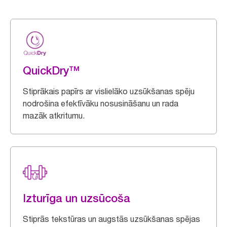
QuickDry™
Stiprākais papīrs ar vislielāko uzsūkšanas spēju
nodrošina efektīvāku nosusināšanu un rada
mazāk atkritumu.
Izturīga un uzsūcoša
Stiprās tekstūras un augstās uzsūkšanas spējas