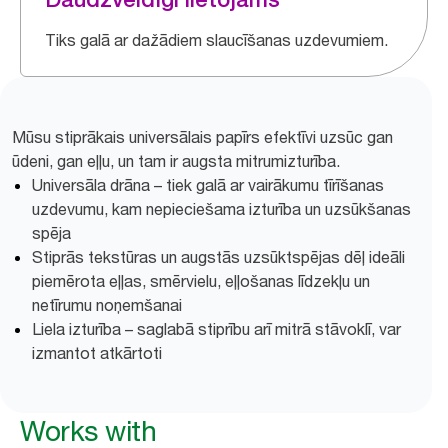
Tiks galā ar dažādiem slaucīšanas uzdevumiem.
Mūsu stiprākais universālais papīrs efektīvi uzsūc gan
ūdeni, gan eļļu, un tam ir augsta mitrumizturība.
Universāla drāna – tiek galā ar vairākumu tīrīšanas
uzdevumu, kam nepieciešama izturība un uzsūkšanas
spēja
Stiprās tekstūras un augstās uzsūktspējas dēļ ideāli
piemērota eļļas, smērvielu, eļļošanas līdzekļu un
netīrumu noņemšanai
Liela izturība – saglabā stiprību arī mitrā stāvoklī, var
izmantot atkārtoti
Works with