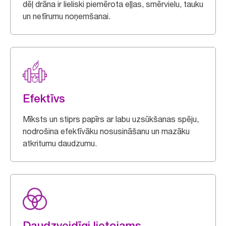
dēļ drāna ir lieliski piemērota eļļas, smērvielu, tauku
un netīrumu noņemšanai.
Efektīvs
Mīksts un stiprs papīrs ar labu uzsūkšanas spēju,
nodrošina efektīvāku nosusināšanu un mazāku
atkritumu daudzumu.
Daudzveidīgi lietojams