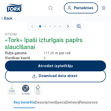
Pieteikties
Back
1 / 5
473382
«Tork» īpaši izturīgais papīrs
slaucīšanai
117.25 m per roll
Ruļļa garums
2
Vienības kastē
Atrodiet izplatītāju
Download data sheet
Key benefits
Description
Specs
Delivery
Resources