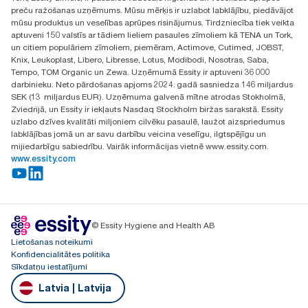
Atrast izplatītāju
preču ražošanas uzņēmums. Mūsu mērķis ir uzlabot labklājību, piedāvājot
Ulbrokas street 19A
mūsu produktus un veselības aprūpes risinājumus. Tirdzniecība tiek veikta
Riga, Latvija
aptuveni 150 valstīs ar tādiem lieliem pasaules zīmoliem kā TENA un Tork,
LV-1028
un citiem populāriem zīmoliem, piemēram, Actimove, Cutimed, JOBST,
Knix, Leukoplast, Libero, Libresse, Lotus, Modibodi, Nosotras, Saba,
Tempo, TOM Organic un Zewa. Uzņēmumā Essity ir aptuveni 36 000
darbinieku. Neto pārdošanas apjoms 2024. gadā sasniedza 146 miljardus
SEK (13 miljardus EUR). Uzņēmuma galvenā mītne atrodas Stokholmā,
Zviedrijā, un Essity ir iekļauts Nasdaq Stockholm biržas sarakstā. Essity
uzlabo dzīves kvalitāti miljoniem cilvēku pasaulē, laužot aizspriedumus
labklājības jomā un ar savu darbību veicina veselīgu, ilgtspējīgu un
mijiedarbīgu sabiedrību. Vairāk informācijas vietnē www.essity.com.
www.essity.com
© Essity Hygiene and Health AB
Lietošanas noteikumi
Konfidencialitātes politika
Sīkdatņu iestatījumi
Latvia | Latvija