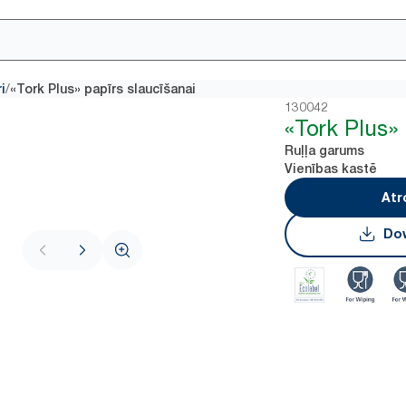
/
i
«Tork Plus» papīrs slaucīšanai
130042
«Tork Plus» 
Ruļļa garums
Vienības kastē
Atr
Dow