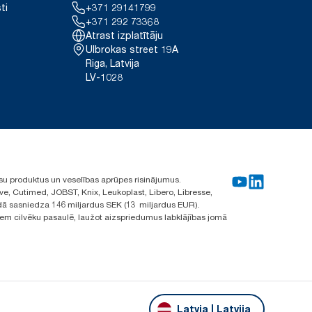
ti
+371 29141799
+371 292 73368
Atrast izplatītāju
Ulbrokas street 19A
Riga, Latvija
LV-1028
su produktus un veselības aprūpes risinājumus.
ve, Cutimed, JOBST, Knix, Leukoplast, Libero, Libresse,
ā sasniedza 146 miljardus SEK (13 miljardus EUR).
iem cilvēku pasaulē, laužot aizspriedumus labklājības jomā
Latvia | Latvija