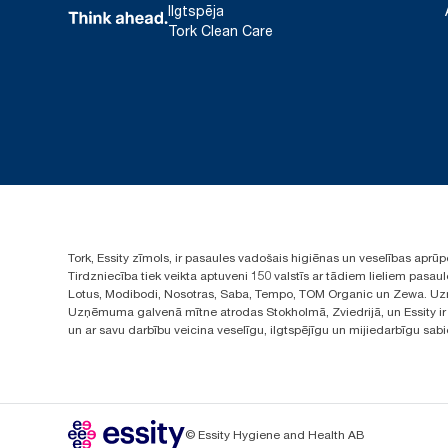
Ilgtspēja
Tork Clean Care
Tork, Essity zīmols, ir pasaules vadošais higiēnas un veselības apr
Tirdzniecība tiek veikta aptuveni 150 valstīs ar tādiem lieliem pas
Lotus, Modibodi, Nosotras, Saba, Tempo, TOM Organic un Zewa. Uzņ
Uzņēmuma galvenā mītne atrodas Stokholmā, Zviedrijā, un Essity ir i
un ar savu darbību veicina veselīgu, ilgtspējīgu un mijiedarbīgu sab
© Essity Hygiene and Health AB