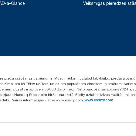
AD-a-Glance
Veiksmīgas pieredzes stās
ūpes preču ražošanas uzņēmums. Mūsu mērķis ir uzlabot labklājību, piedāvājot mū
aules zīmoliem kā TENA un Tork, un citiem populāriem zīmoliem, piemēram, Actimo
ēmumā Essity ir aptuveni 36 000 darbinieku. Neto pārdošanas apjoms 2024. gad
ekļauts Nasdaq Stockholm biržas sarakstā. Essity uzlabo dzīves kvalitāti miljon
iedrību. Vairāk informācijas vietnē www.essity.com.
www.essity.com