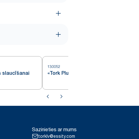
130052
1
s slaucīšanai
«Tork Plus» papīrs slaucīšanai
Sazinieties ar mums
torklv@essity.com