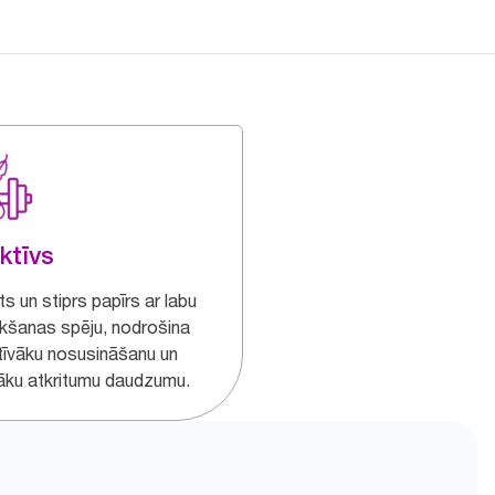
ktīvs
s un stiprs papīrs ar labu
kšanas spēju, nodrošina
tīvāku nosusināšanu un
ku atkritumu daudzumu.