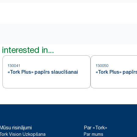
interested in...
130041
130050
«Tork Plus» papīrs slaucīšanai
«Tork Plus» papīr
Mūsu risinājumi
Par «Tork»
Tork Vision Uzkopšana
Par mums