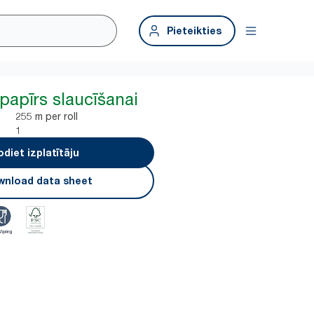
Pieteikties
papīrs slaucīšanai
255 m per roll
1
odiet izplatītāju
nload data sheet