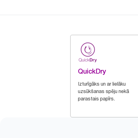
QuickDry
Izturīgāks un ar lielāku
uzsūkšanas spēju nekā
parastais papīrs.