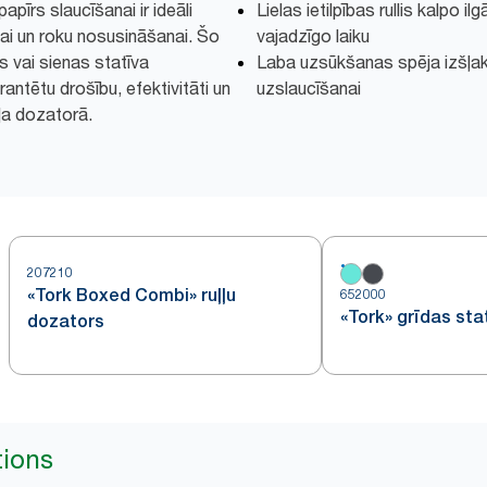
apīrs slaucīšanai ir ideāli
Lielas ietilpības rullis kalpo i
ai un roku nosusināšanai. Šo
vajadzīgo laiku
s vai sienas statīva
Laba uzsūkšanas spēja izšļak
rantētu drošību, efektivitāti un
uzslaucīšanai
ļa dozatorā.
207210
«Tork Boxed Combi» ruļļu
652000
«Tork» grīdas sta
dozators
tions