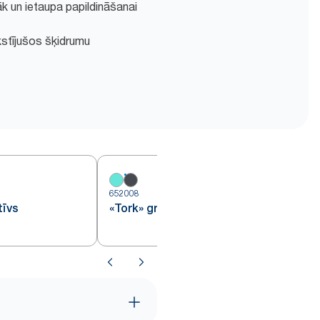
lgāk un ietaupa papildināšanai
stījušos šķidrumu
652008
6
tīvs
«Tork» grīdas statīvs