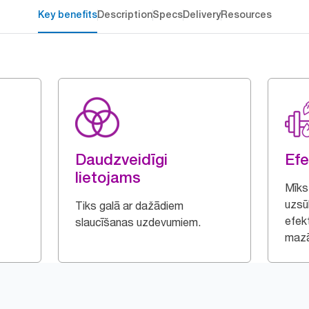
Key benefits
Description
Specs
Delivery
Resources
Daudzveidīgi
Efe
lietojams
Mīkst
uzsū
Tiks galā ar dažādiem
efek
slaucīšanas uzdevumiem.
mazā