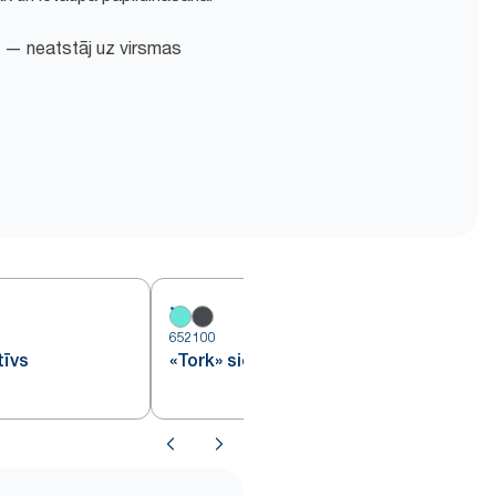
ai — neatstāj uz virsmas
652100
6
tīvs
«Tork» sienas statīvs