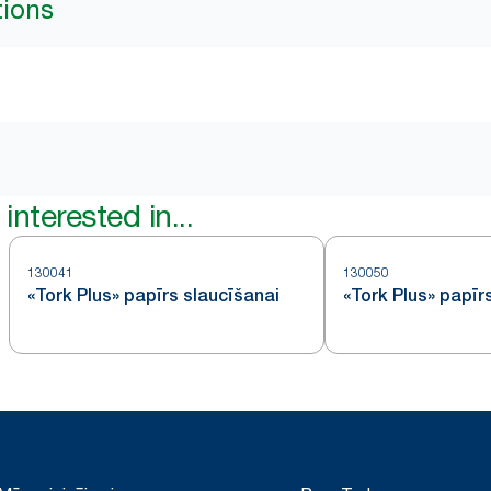
tions
interested in...
130041
130050
«Tork Plus» papīrs slaucīšanai
«Tork Plus» papīr