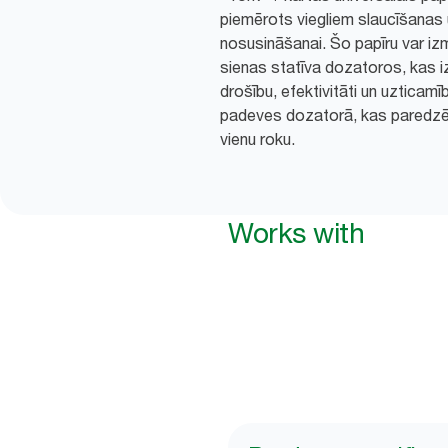
piemērots viegliem slaucīšanas
nosusināšanai. Šo papīru var iz
sienas statīva dozatoros, kas iz
drošību, efektivitāti un uzticamī
padeves dozatorā, kas paredzēt
vienu roku.
Works with