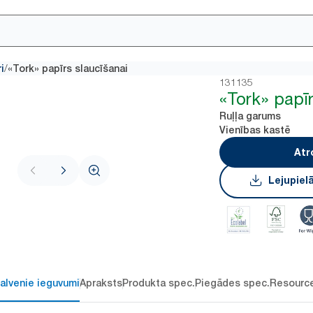
/
i
«Tork» papīrs slaucīšanai
131135
«Tork» papīr
Ruļļa garums
Vienības kastē
Atr
Lejupiel
alvenie ieguvumi
Apraksts
Produkta spec.
Piegādes spec.
Resourc