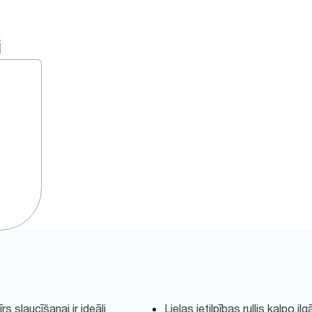
i
s slaucīšanai ir ideāli
Lielas ietilpības rullis kalpo i