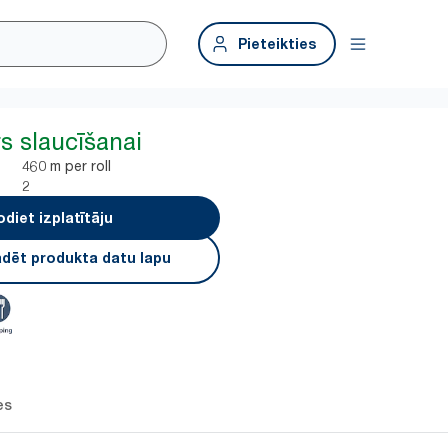
Pieteikties
s slaucīšanai
460 m per roll
2
odiet izplatītāju
ādēt produkta datu lapu
es