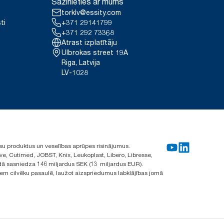
Sazinieties ar mums
torklv@essity.com
ti
+371 29141799
+371 292 73368
Atrast izplatītāju
Ulbrokas street 19A
Riga, Latvija
LV-1028
su produktus un veselības aprūpes risinājumus.
ve, Cutimed, JOBST, Knix, Leukoplast, Libero, Libresse,
ā sasniedza 146 miljardus SEK (13 miljardus EUR).
iem cilvēku pasaulē, laužot aizspriedumus labklājības jomā