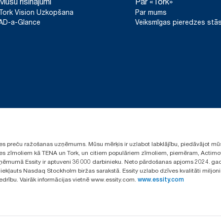
Mūsu risinājumi
Par «Tork»
Tork Vision Uzkopšana
Par mums
AD-a-Glance
Veiksmīgas pieredzes stās
ūpes preču ražošanas uzņēmums. Mūsu mērķis ir uzlabot labklājību, piedāvājot mū
aules zīmoliem kā TENA un Tork, un citiem populāriem zīmoliem, piemēram, Actimo
ēmumā Essity ir aptuveni 36 000 darbinieku. Neto pārdošanas apjoms 2024. gad
ekļauts Nasdaq Stockholm biržas sarakstā. Essity uzlabo dzīves kvalitāti miljon
iedrību. Vairāk informācijas vietnē www.essity.com.
www.essity.com