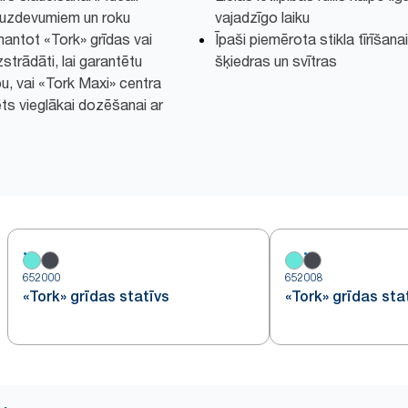
 uzdevumiem un roku
vajadzīgo laiku
mantot «Tork» grīdas vai
Īpaši piemērota stikla tīrīšan
strādāti, lai garantētu
šķiedras un svītras
bu, vai «Tork Maxi» centra
s vieglākai dozēšanai ar
652000
652008
«Tork» grīdas statīvs
«Tork» grīdas sta