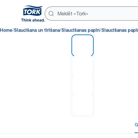
/
/
/
Home
Slaucīšana un tīrīšana
Slaucīšanas papīri
Slaucīšanas papīr
1 of 4
G