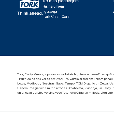
Ko mēs piedāvājam
Risinājumiem
Ilgtspēja
Tork Clean Care
Tork, Essity zīmols, ir pasaules vadošais higiēnas un veselības apr
Tirdzniecība tiek veikta aptuveni 150 valstīs ar tādiem lieliem pas
Lotus, Modibodi, Nosotras, Saba, Tempo, TOM Organic un Zewa. Uzņ
Uzņēmuma galvenā mītne atrodas Stokholmā, Zviedrijā, un Essity ir i
un ar savu darbību veicina veselīgu, ilgtspējīgu un mijiedarbīgu sab