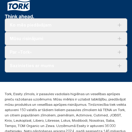
Zilas krāsas papīrs ir labāk redzams un nodrošina
izsekojamību saskarē ar pārtiku lietojamiem
materiāliem – uzlabo ražošanas nekaitīgumu
pārtikas apstrādē
Ko mēs piedāvājam
«Tork Easy Handling®» ergonomisks iepakojums
vieglākai nešanai, atvēršanai un likvidēšanai.
Risinājumiem
Mūsu risinājumi
Ilgtspēja
Tork Clean Care
Tork Vision Uzkopšana
Par «Tork»
AD-a-Glance
Par mums
Sazinieties ar mums
Veiksmīgas pieredzes stāsti
torklv@essity.com
+371 29141799
+371 292 73368
Tork, Essity zīmols, ir pasaules vadošais higiēnas un veselības aprūpes
Atrast izplatītāju
preču ražošanas uzņēmums. Mūsu mērķis ir uzlabot labklājību, piedāvājot
Ulbrokas street 19A
mūsu produktus un veselības aprūpes risinājumus. Tirdzniecība tiek veikta
Riga, Latvija
aptuveni 150 valstīs ar tādiem lieliem pasaules zīmoliem kā TENA un Tork,
LV-1028
un citiem populāriem zīmoliem, piemēram, Actimove, Cutimed, JOBST,
Knix, Leukoplast, Libero, Libresse, Lotus, Modibodi, Nosotras, Saba,
Tempo, TOM Organic un Zewa. Uzņēmumā Essity ir aptuveni 36 000
darbinieku. Neto pārdošanas apjoms 2024. gadā sasniedza 146 miljardus