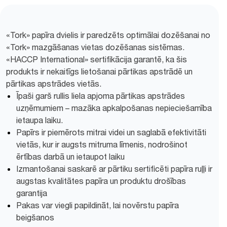
«Tork» papīra dvielis ir paredzēts optimālai dozēšanai no
«Tork» mazgāšanas vietas dozēšanas sistēmas.
«HACCP International» sertifikācija garantē, ka šis
produkts ir nekaitīgs lietošanai pārtikas apstrādē un
pārtikas apstrādes vietās.
Īpaši garš rullis liela apjoma pārtikas apstrādes
uzņēmumiem – mazāka apkalpošanas nepieciešamība
ietaupa laiku.
Papīrs ir piemērots mitrai videi un saglabā efektivitāti
vietās, kur ir augsts mitruma līmenis, nodrošinot
ērtības darbā un ietaupot laiku
Izmantošanai saskarē ar pārtiku sertificēti papīra ruļļi ir
augstas kvalitātes papīra un produktu drošības
garantija
Pakas var viegli papildināt, lai novērstu papīra
beigšanos