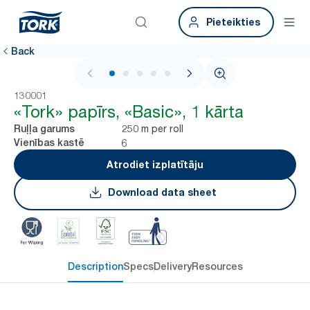
Pieteikties
Back
1 / 5
130001
«Tork» papīrs, «Basic», 1 kārta
250 m per roll
Ruļļa garums
6
Vienības kastē
Atrodiet izplatītāju
Download data sheet
Description
Specs
Delivery
Resources