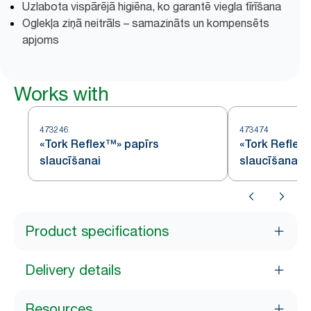
Uzlabota vispārējā higiēna, ko garantē viegla tīrīšana
Oglekļa ziņā neitrāls – samazināts un kompensēts
apjoms
Works with
473246
473474
«Tork Reflex™» papīrs
«Tork Reflex
slaucīšanai
slaucīšanai
Product specifications
Delivery details
Resources