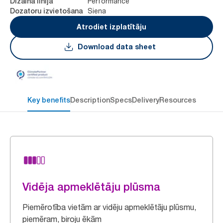
Performance
Dizaina līnija
Siena
Dozatoru izvietošana
Atrodiet izplatītāju
Download data sheet
Key benefits
Description
Specs
Delivery
Resources
Vidēja apmeklētāju plūsma
Piemērotība vietām ar vidēju apmeklētāju plūsmu,
piemēram, biroju ēkām