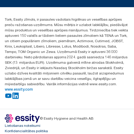
torklv@essity.com
+371 29141799
+371 292 73368
Tork, Essity zīmols, ir pasaules vadošais higiēnas un veselības aprūpes
Atrast izplatītāju
preču ražošanas uzņēmums. Mūsu mērķis ir uzlabot labklājību, piedāvājot
Ulbrokas street 19A
mūsu produktus un veselības aprūpes risinājumus. Tirdzniecība tiek veikta
Riga, Latvija
aptuveni 150 valstīs ar tādiem lieliem pasaules zīmoliem kā TENA un Tork,
LV-1028
un citiem populāriem zīmoliem, piemēram, Actimove, Cutimed, JOBST,
Knix, Leukoplast, Libero, Libresse, Lotus, Modibodi, Nosotras, Saba,
Tempo, TOM Organic un Zewa. Uzņēmumā Essity ir aptuveni 36 000
darbinieku. Neto pārdošanas apjoms 2024. gadā sasniedza 146 miljardus
SEK (13 miljardus EUR). Uzņēmuma galvenā mītne atrodas Stokholmā,
Zviedrijā, un Essity ir iekļauts Nasdaq Stockholm biržas sarakstā. Essity
uzlabo dzīves kvalitāti miljoniem cilvēku pasaulē, laužot aizspriedumus
labklājības jomā un ar savu darbību veicina veselīgu, ilgtspējīgu un
mijiedarbīgu sabiedrību. Vairāk informācijas vietnē www.essity.com.
www.essity.com
© Essity Hygiene and Health AB
Lietošanas noteikumi
Konfidencialitātes politika