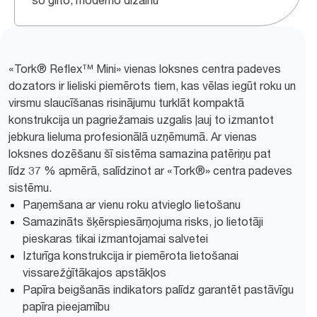
šo glīto, moderno dizainu
«Tork® Reflex™ Mini» vienas loksnes centra padeves
dozators ir lieliski piemērots tiem, kas vēlas iegūt roku un
virsmu slaucīšanas risinājumu turklāt kompaktā
konstrukcija un pagriežamais uzgalis ļauj to izmantot
jebkura lieluma profesionālā uzņēmumā. Ar vienas
loksnes dozēšanu šī sistēma samazina patēriņu pat
līdz 37 % apmērā, salīdzinot ar «Tork®» centra padeves
sistēmu.
Paņemšana ar vienu roku atvieglo lietošanu
Samazināts šķērspiesārņojuma risks, jo lietotāji
pieskaras tikai izmantojamai salvetei
Izturīga konstrukcija ir piemērota lietošanai
vissarežģītākajos apstākļos
Papīra beigšanās indikators palīdz garantēt pastāvīgu
papīra pieejamību