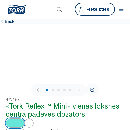
Pieteikties
Back
1 / 8
473167
«Tork Reflex™ Mini» vienas loksnes
centra padeves dozators