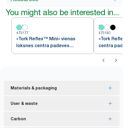
You might also be interested in...
473177
473180
«Tork Reflex™ Mini» vienas
«Tork Reflex
loksnes centra padeves
centra padev
dozators
Materials & packaging
FSC® marķējums – izstrādājumi ir izgatavoti no
User & waste
atbildīgi iegūtām šķiedrām.
Vairākumam izstrādājumu ir ES ekomarķējuma
Vienas loksnes dozēšana kontrolētam patēriņam
Carbon
sertifikācija – samazināta ietekme uz vidi visā
*
ietaupa līdz 37% papīra.