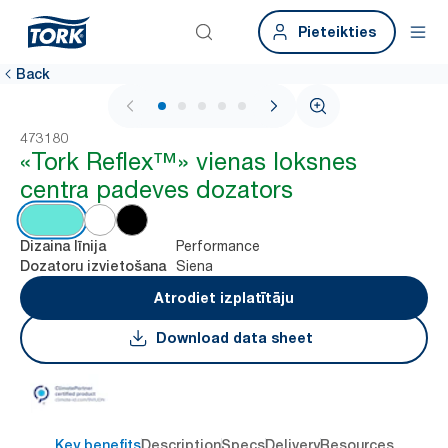
Pieteikties
Back
1 / 7
473180
«Tork Reflex™» vienas loksnes
centra padeves dozators
Performance
Dizaina līnija
Siena
Dozatoru izvietošana
Atrodiet izplatītāju
Download data sheet
Key benefits
Description
Specs
Delivery
Resources