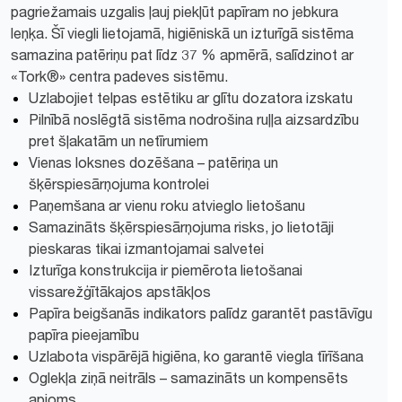
pagriežamais uzgalis ļauj piekļūt papīram no jebkura
leņķa. Šī viegli lietojamā, higiēniskā un izturīgā sistēma
samazina patēriņu pat līdz 37 % apmērā, salīdzinot ar
«Tork®» centra padeves sistēmu.
Uzlabojiet telpas estētiku ar glītu dozatora izskatu
Pilnībā noslēgtā sistēma nodrošina ruļļa aizsardzību
pret šļakatām un netīrumiem
Vienas loksnes dozēšana – patēriņa un
šķērspiesārņojuma kontrolei
Paņemšana ar vienu roku atvieglo lietošanu
Samazināts šķērspiesārņojuma risks, jo lietotāji
pieskaras tikai izmantojamai salvetei
Izturīga konstrukcija ir piemērota lietošanai
vissarežģītākajos apstākļos
Papīra beigšanās indikators palīdz garantēt pastāvīgu
papīra pieejamību
Uzlabota vispārējā higiēna, ko garantē viegla tīrīšana
Oglekļa ziņā neitrāls – samazināts un kompensēts
apjoms