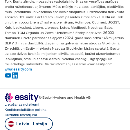
Tork, Essity zīmols, ir pasaules vadošais higiēnas un veselības aprūpes
Atrast izplatītāju
preču ražošanas uzņēmums. Mūsu mērķis ir uzlabot labklājību, piedāvājot
Ulbrokas street 19A
mūsu produktus un veselības aprūpes risinājumus. Tirdzniecība tiek veikta
Riga, Latvija
aptuveni 150 valstīs ar tādiem lieliem pasaules zīmoliem kā TENA un Tork,
LV-1028
un citiem populāriem zīmoliem, piemēram, Actimove, Cutimed, JOBST,
Knix, Leukoplast, Libero, Libresse, Lotus, Modibodi, Nosotras, Saba,
Tempo, TOM Organic un Zewa. Uzņēmumā Essity ir aptuveni 36 000
darbinieku. Neto pārdošanas apjoms 2024. gadā sasniedza 146 miljardus
SEK (13 miljardus EUR). Uzņēmuma galvenā mītne atrodas Stokholmā,
Zviedrijā, un Essity ir iekļauts Nasdaq Stockholm biržas sarakstā. Essity
uzlabo dzīves kvalitāti miljoniem cilvēku pasaulē, laužot aizspriedumus
labklājības jomā un ar savu darbību veicina veselīgu, ilgtspējīgu un
mijiedarbīgu sabiedrību. Vairāk informācijas vietnē www.essity.com.
www.essity.com
© Essity Hygiene and Health AB
Lietošanas noteikumi
Konfidencialitātes politika
Sīkdatņu iestatījumi
Latvia | Latvija