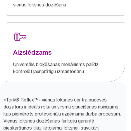
vienas loksnes dozēšanu
Aizslēdzams
Universāls bloķēšanas mehānisms palīdz
kontrolēt ļaunprātīgu izmantošanu
«Tork® Reflex™» vienas loksnes centra padeves
dozators ir ideāls roku un virsmu slaucīšanas risinājums,
kas piemērots profesionālu uzņēmumu darba procesam.
Vienas loksnes dozēšanas funkcija garantē
pieskaršanos tikai lietojamai loksnei, savukārt