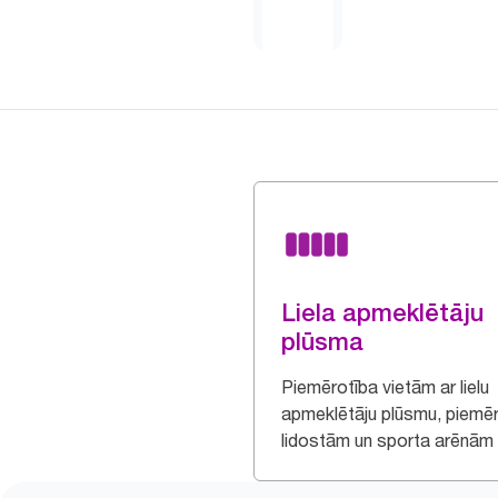
Liela apmeklētāju
plūsma
Piemērotība vietām ar lielu
apmeklētāju plūsmu, piemē
lidostām un sporta arēnām