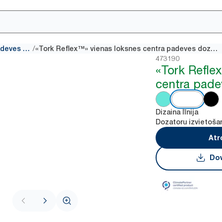
/
Centra padeves dozatori
«Tork Reflex™» vienas loksnes centra padeves dozators
473190
«Tork Refle
centra pade
Dizaina līnija
Dozatoru izvietoša
Atr
Dow