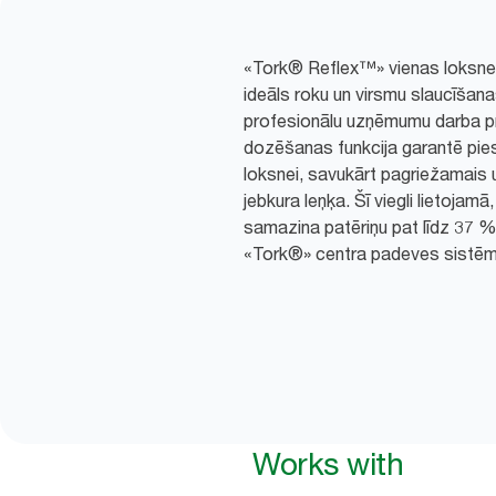
«Tork® Reflex™» vienas loksne
ideāls roku un virsmu slaucīšan
profesionālu uzņēmumu darba p
dozēšanas funkcija garantē pies
loksnei, savukārt pagriežamais u
jebkura leņķa. Šī viegli lietojamā
samazina patēriņu pat līdz 37 %
«Tork®» centra padeves sistēm
Works with