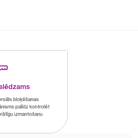
zslēdzams
ersāls bloķēšanas
nisms palīdz kontrolēt
prātīgu izmantošanu