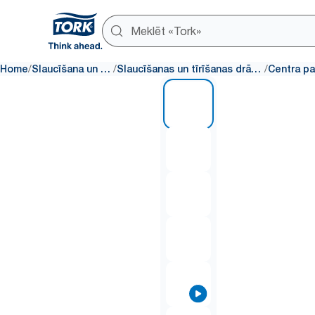
/
/
/
Home
Slaucīšana un tīrīšana
Slaucīšanas un tīrīšanas drānu dozatori
1 of 8