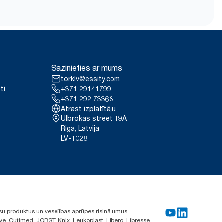
nciju) pārdotajiem vai nomātajiem
glākai nešanai, atvēršanai
te-id.com/en-gb/9VIUDN
ai loksnei. Pamatojas uz trešās
z visiem papildinājuma produktu
ie nav lietojami oglekļa pēdas
Sazinieties ar mums
patēriņu.
torklv@essity.com
ti
+371 29141799
+371 292 73368
Atrast izplatītāju
Ulbrokas street 19A
Riga, Latvija
LV-1028
su produktus un veselības aprūpes risinājumus.
ve, Cutimed, JOBST, Knix, Leukoplast, Libero, Libresse,