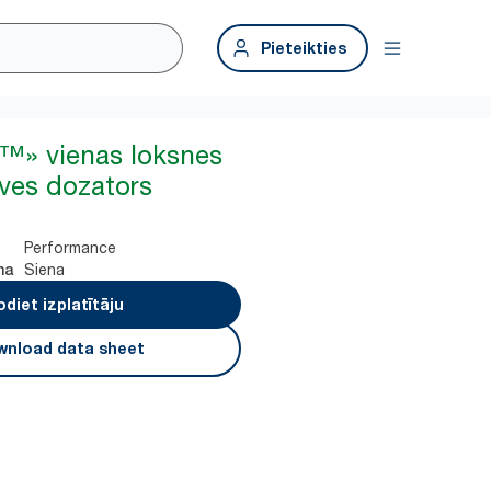
Pieteikties
x™» vienas loksnes
ves dozators
Performance
Siena
na
odiet izplatītāju
nload data sheet