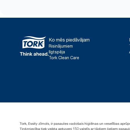
Ko mēs piedāvājam
Risinājumiem
Ilgtspēja
Tork Clean Care
Tork, Essity zīmols, ir pasaules vadošais higiēnas un veselības apr
Tirdzniecība tiek veikta aptuveni 150 valstīs ar tādiem lieliem pas