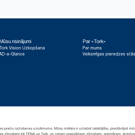
kļūtu atbilstīga HACCP prasībām
*
No 2023. gada maija ir spēkā attiecībā uz Eiropā (izņemot Fra
«Tork Easy Handling®» ergonomisks iepakojums vie
dozatoriem. «ClimatePartner» sertificēts produkts: www.clima
un likvidēšanai.
**
Attēlo «Tork Reflex» (M3/M4) Eiropas papildinājumu klāstu vien
puses pārskatītu aprites cikla izvērtējumu (ACI), kas attiecas u
kvalitātes līmeņiem. Tā kā šie dati ir sistēmas vidējie rādītāji, t
Mūsu risinājumi
Par «Tork»
ziņošanas mērķiem attiecībā uz konkrētiem izstrādājumiem un 
Tork Vision Uzkopšana
Par mums
AD-a-Glance
Veiksmīgas pieredzes stās
ūpes preču ražošanas uzņēmums. Mūsu mērķis ir uzlabot labklājību, piedāvājot mū
aules zīmoliem kā TENA un Tork, un citiem populāriem zīmoliem, piemēram, Actimo