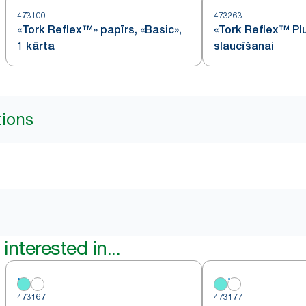
473100
473263
«Tork Reflex™» papīrs, «Basic»,
«Tork Reflex™ Pl
1 kārta
slaucīšanai
tions
interested in...
473167
473177