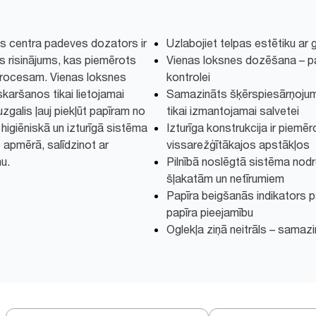
s centra padeves dozators ir
Uzlabojiet telpas estētiku ar 
as risinājums, kas piemērots
Vienas loksnes dozēšana – p
rocesam. Vienas loksnes
kontrolei
karšanos tikai lietojamai
Samazināts šķērspiesārņojuma 
zgalis ļauj piekļūt papīram no
tikai izmantojamai salvetei
, higiēniskā un izturīgā sistēma
Izturīga konstrukcija ir piemēr
 apmērā, salīdzinot ar
vissarežģītākajos apstākļos
u.
Pilnībā noslēgtā sistēma nodro
šļakatām un netīrumiem
Papīra beigšanās indikators p
papīra pieejamību
Oglekļa ziņā neitrāls – sama