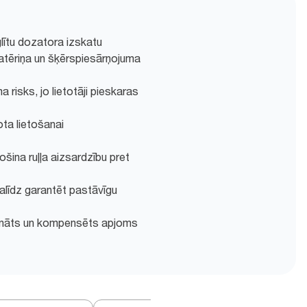
glītu dozatora izskatu
atēriņa un šķērspiesārņojuma
risks, jo lietotāji pieskaras
ota lietošanai
šina ruļļa aizsardzību pret
alīdz garantēt pastāvīgu
zināts un kompensēts apjoms