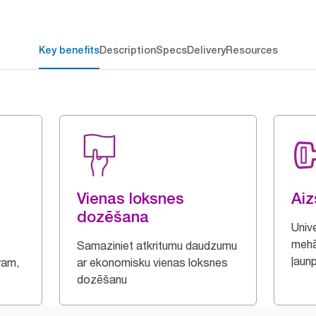
Key benefits
Description
Specs
Delivery
Resources
Vienas loksnes
Ai
dozēšana
Univ
mehā
Samaziniet atkritumu daudzumu
ļaun
ram,
ar ekonomisku vienas loksnes
dozēšanu