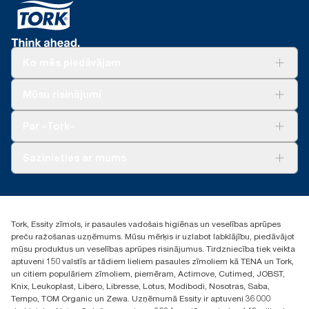
«Tork Easy Handling®» ergonomisks iepakojums
*
No 2023. gada maija ir spēkā attiecībā uz Eiropā (izņemot
vieglākai nešanai, atvēršanai un likvidēšanai.
Franciju) pārdotajiem vai nomātajiem dozatoriem.
«ClimatePartner» sertificēts produkts: www.climate-id.com/en-
gb/9VIUDN
Ko mēs piedāvājam
**
Attēlo «Tork Reflex» (M3/M4) Eiropas papildinājumu klāstu
vienai loksnei. Pamatojas uz trešās puses pārskatītu aprites cikla
Risinājumiem
Mūsu risinājumi
izvērtējumu (ACI), kas attiecas uz visiem papildinājuma
Ilgtspēja
produktu kvalitātes līmeņiem. Tā kā šie dati ir sistēmas vidējie
Tork Clean Care
Tork Vision Uzkopšana
Par «Tork»
rādītāji, tie nav lietojami oglekļa pēdas ziņošanas mērķiem
AD-a-Glance
attiecībā uz konkrētiem izstrādājumiem un patēriņu.
Par mums
Sazinieties ar mums
Veiksmīgas pieredzes stāsti
torklv@essity.com
+371 29141799
+371 292 73368
Tork, Essity zīmols, ir pasaules vadošais higiēnas un veselības aprūpes
Atrast izplatītāju
preču ražošanas uzņēmums. Mūsu mērķis ir uzlabot labklājību, piedāvājot
Ulbrokas street 19A
mūsu produktus un veselības aprūpes risinājumus. Tirdzniecība tiek veikta
Riga, Latvija
aptuveni 150 valstīs ar tādiem lieliem pasaules zīmoliem kā TENA un Tork,
LV-1028
un citiem populāriem zīmoliem, piemēram, Actimove, Cutimed, JOBST,
Knix, Leukoplast, Libero, Libresse, Lotus, Modibodi, Nosotras, Saba,
Tempo, TOM Organic un Zewa. Uzņēmumā Essity ir aptuveni 36 000