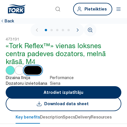
Pieteikties
Back
1 / 6
473191
«Tork Reflex™» vienas loksnes
centra padeves dozators, melnā
krāsā, M4
Performance
Dizaina līnija
Siena
Dozatoru izvietošana
Atrodiet izplatītāju
Download data sheet
Key benefits
Description
Specs
Delivery
Resources