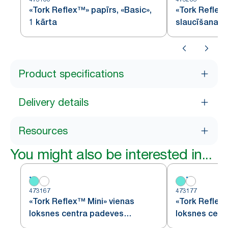
«Tork Reflex™» papīrs, «Basic»,
«Tork Reflex
1 kārta
slaucīšanai
Product specifications
Delivery details
Resources
You might also be interested in...
473167
473177
«Tork Reflex™ Mini» vienas
«Tork Reflex
loksnes centra padeves
loksnes cent
dozators
dozators