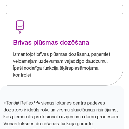
Brīvas plūsmas dozēšana
Izmantojot brīvas plūsmas dozēšanu, paņemiet
veicamajam uzdevumam vajadzīgo daudzumu.
Īpaši noderīga funkcija šķērspiesārņojuma
kontrolei
«Tork® Reflex™» vienas loksnes centra padeves
dozators ir ideāls roku un virsmu slaucīšanas risinājums,
kas piemērots profesionālu uzņēmumu darba procesam.
Vienas loksnes dozēšanas funkcija garantē