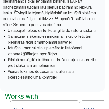
pieskaršanos tikai lietojamai loksnei, savukārt
pagriežamais uzgalis ļauj piekļūt papīram no jebkura
leņķa. Šī viegli lietojamā, higiēniskā un izturīgā sistēma
samazina patēriņu pat līdz 37 % apmērā, salīdzinot ar
«Tork®» centra padeves sistēmu.
Uzlabojiet telpas estētiku ar glītu dozatora izskatu
Samazināts šķērspiesārņojuma risks, jo lietotāji
pieskaras tikai izmantojamai salvetei
Izturīga konstrukcija ir piemērota lietošanai
vissarežģītākajos apstākļos
Pilnībā noslēgtā sistēma nodrošina ruļļa aizsardzību
pret šļakatām un netīrumiem
Vienas loksnes dozēšana – patēriņa un
šķērspiesārņojuma kontrolei
Works with
473100
473263