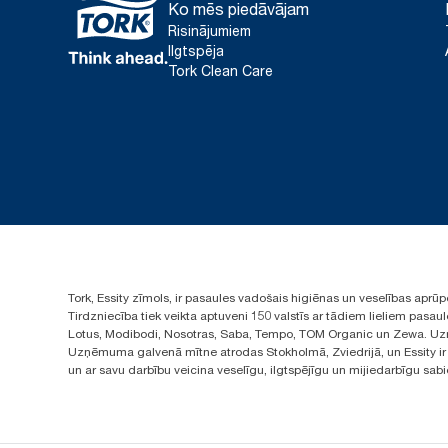
Ko mēs piedāvājam
Risinājumiem
Ilgtspēja
Tork Clean Care
Tork, Essity zīmols, ir pasaules vadošais higiēnas un veselības apr
Tirdzniecība tiek veikta aptuveni 150 valstīs ar tādiem lieliem pas
Lotus, Modibodi, Nosotras, Saba, Tempo, TOM Organic un Zewa. Uzņ
Uzņēmuma galvenā mītne atrodas Stokholmā, Zviedrijā, un Essity ir i
un ar savu darbību veicina veselīgu, ilgtspējīgu un mijiedarbīgu sab