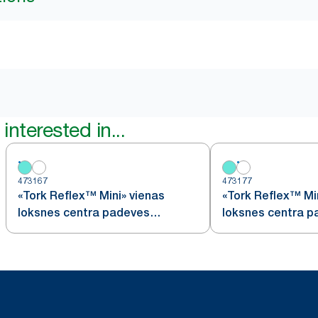
interested in...
473167
473177
«Tork Reflex™ Mini» vienas
«Tork Reflex™ Mi
loksnes centra padeves
loksnes centra 
dozators
dozators