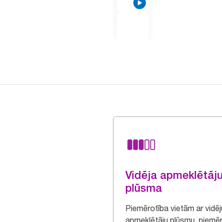
Vidēja apmeklētāj
plūsma
Piemērotība vietām ar vidēj
apmeklētāju plūsmu, piemē