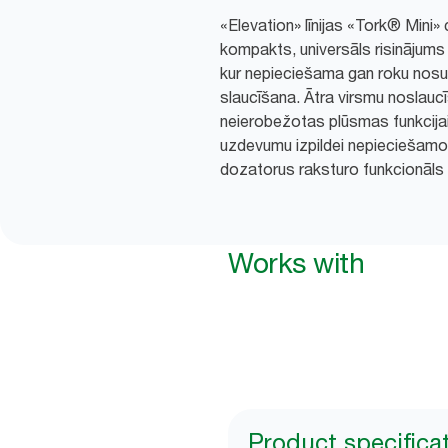
«Elevation» līnijas «Tork® Mini»
kompakts, universāls risinājum
kur nepieciešama gan roku nosu
slaucīšana. Ātra virsmu noslauc
neierobežotas plūsmas funkcijai,
uzdevumu izpildei nepieciešamo
dozatorus raksturo funkcionāls
Works with
Product specifica