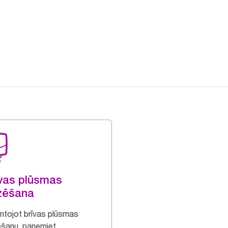
vas plūsmas
zēšana
ntojot brīvas plūsmas
šanu, paņemiet