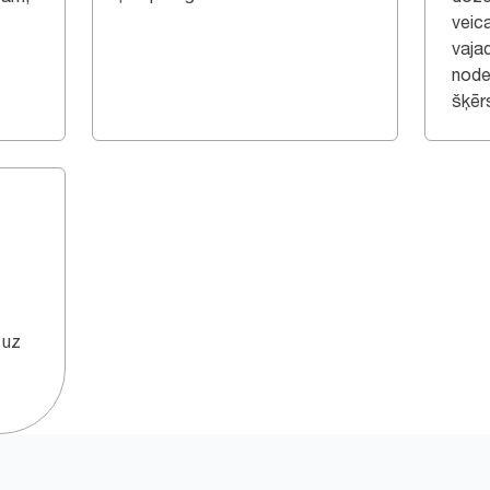
veic
vaja
node
šķēr
 uz