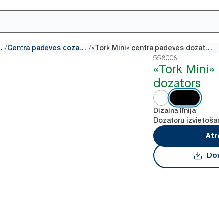
/
/
nas drānu dozatori
Centra padeves dozatori
«Tork Mini» centra padeves dozators
558008
«Tork Mini»
dozators
Dizaina līnija
Dozatoru izvietoša
Atr
Dow