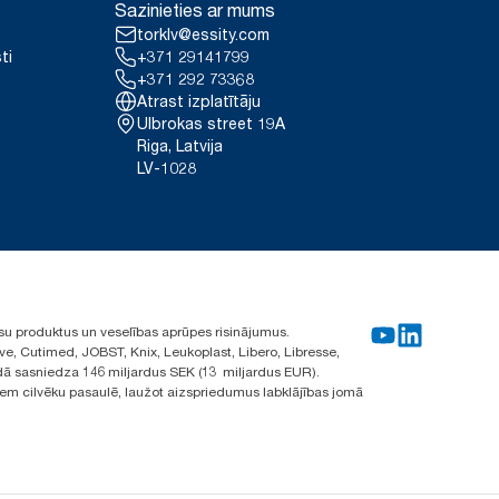
Sazinieties ar mums
torklv@essity.com
ti
+371 29141799
+371 292 73368
Atrast izplatītāju
Ulbrokas street 19A
Riga, Latvija
LV-1028
su produktus un veselības aprūpes risinājumus.
ve, Cutimed, JOBST, Knix, Leukoplast, Libero, Libresse,
ā sasniedza 146 miljardus SEK (13 miljardus EUR).
iem cilvēku pasaulē, laužot aizspriedumus labklājības jomā