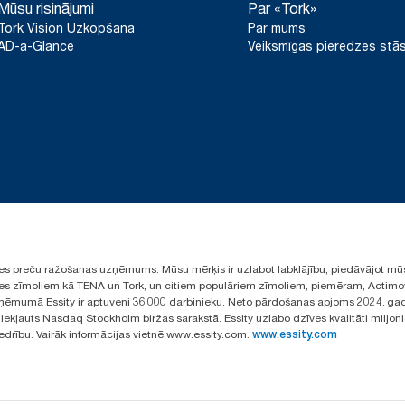
Mūsu risinājumi
Par «Tork»
Tork Vision Uzkopšana
Par mums
AD-a-Glance
Veiksmīgas pieredzes stās
ūpes preču ražošanas uzņēmums. Mūsu mērķis ir uzlabot labklājību, piedāvājot mū
aules zīmoliem kā TENA un Tork, un citiem populāriem zīmoliem, piemēram, Actimo
ēmumā Essity ir aptuveni 36 000 darbinieku. Neto pārdošanas apjoms 2024. gad
ekļauts Nasdaq Stockholm biržas sarakstā. Essity uzlabo dzīves kvalitāti miljon
iedrību. Vairāk informācijas vietnē www.essity.com.
www.essity.com