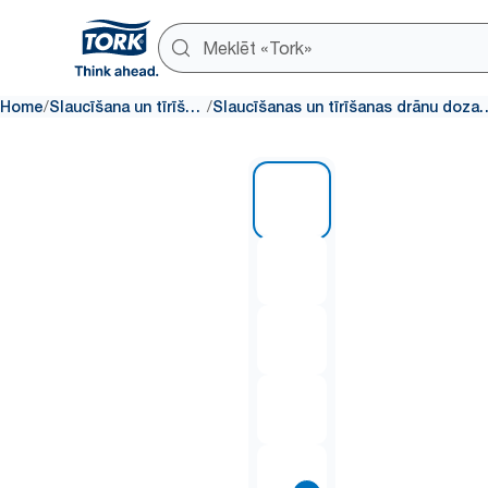
/
/
Home
Slaucīšana un tīrīšana
Slaucīšanas un tīrīša
1 of 8