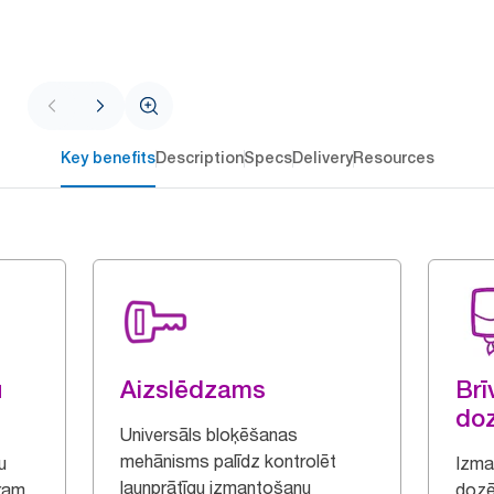
Key benefits
Description
Specs
Delivery
Resources
u
Aizslēdzams
Brī
do
Universāls bloķēšanas
mehānisms palīdz kontrolēt
u
Izma
ļaunprātīgu izmantošanu
ram,
dozē