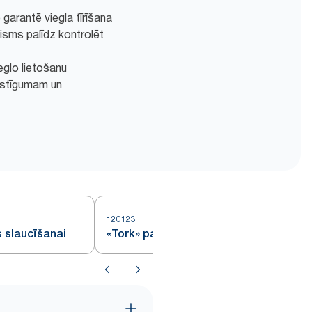
 garantē viegla tīrīšana
sms palīdz kontrolēt
eglo lietošanu
astīgumam un
120123
1
s slaucīšanai
«Tork» papīrs, «Basic», 1 kārta