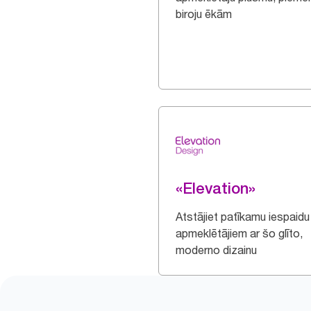
biroju ēkām
«Elevation»
Atstājiet patīkamu iespaidu
apmeklētājiem ar šo glīto,
moderno dizainu