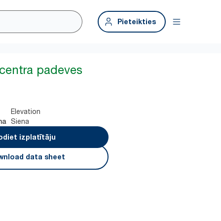
Pieteikties
 centra padeves
Elevation
Siena
na
odiet izplatītāju
nload data sheet