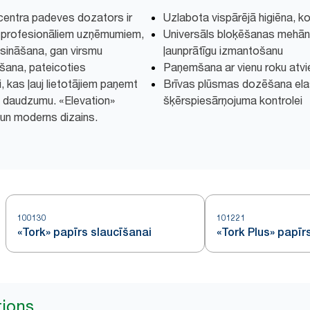
 centra padeves dozators ir
Uzlabota vispārējā higiēna, ko
s profesionāliem uzņēmumiem,
Universāls bloķēšanas mehāni
sināšana, gan virsmu
ļaunprātīgu izmantošanu
īšana, pateicoties
Paņemšana ar vienu roku atvi
 kas ļauj lietotājiem paņemt
Brīvas plūsmas dozēšana el
 daudzumu. «Elevation»
šķērspiesārņojuma kontrolei
 un moderns dizains.
100130
101221
«Tork» papīrs slaucīšanai
«Tork Plus» papīr
tions