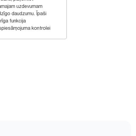
amajam uzdevumam
dzīgo daudzumu. Īpaši
rīga funkcija
spiesārņojuma kontrolei