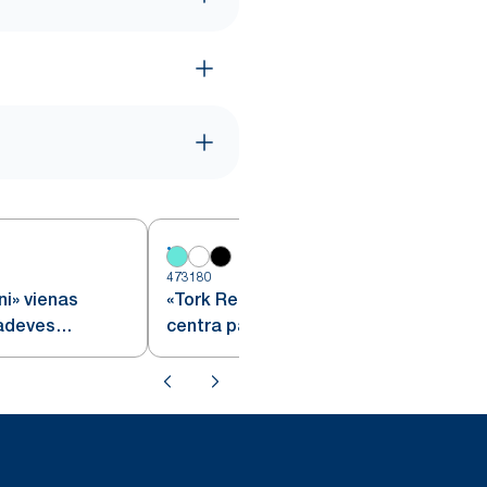
473180
4
ni» vienas
«Tork Reflex™» vienas loksnes
padeves
centra padeves dozators